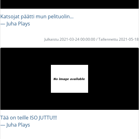
Katsojat päätti mun pelituolin...
― Juha Plays
Julkaistu 2021-03-24 00:00:00 / Tallennettu 2021-05-18
Tää on teille ISO JUTTU!!!
― Juha Plays