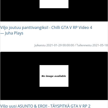
Viljo joutuu panttivangiksi! - Chilli GTA V RP Video 4
― Juha Plays
Julkaistu 2021-01-29 00:00:00 / Tallennettu 2021-05-18
Viljo uusi ASUNTO & ERO!! - TÄYSPITKÄ GTA V RP 2