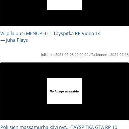
Viljolla uusi MENOPELI! - Täyspitkä RP Video 14
― Juha Plays
Julkaistu 2021-05-03 00:00:00 / Tallennettu 2021-05-18
Poliisien massamurha kävi nyt.. -TÄYSPITKÄ GTA RP 10