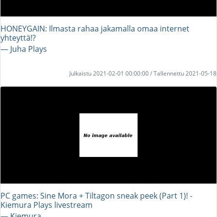
HONEYGAIN: Ilmasta rahaa jakamalla omaa internet
yhteyttä!?
― Juha Plays
Julkaistu 2021-02-01 00:00:00 / Tallennettu 2021-05-18
PC games: Sine Mora + Tiltagon sneak peek (Part 1)! -
Kiemura Plays livestream
― Kiemura