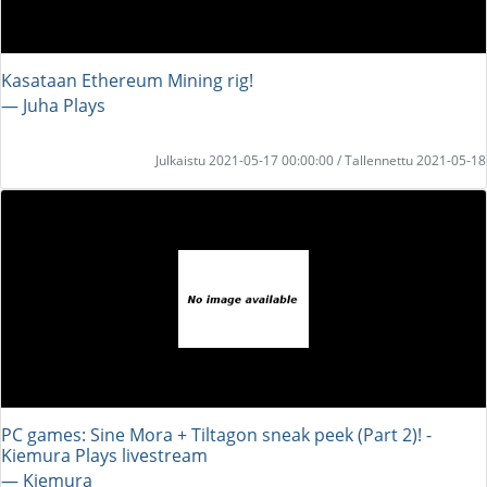
Kasataan Ethereum Mining rig!
― Juha Plays
Julkaistu 2021-05-17 00:00:00 / Tallennettu 2021-05-18
PC games: Sine Mora + Tiltagon sneak peek (Part 2)! -
Kiemura Plays livestream
― Kiemura