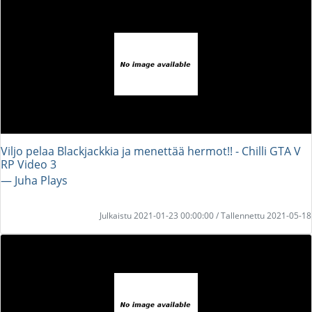
Viljo pelaa Blackjackkia ja menettää hermot!! - Chilli GTA V
RP Video 3
― Juha Plays
Julkaistu 2021-01-23 00:00:00 / Tallennettu 2021-05-18