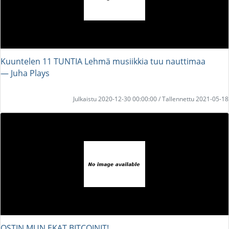
Kuuntelen 11 TUNTIA Lehmä musiikkia tuu nauttimaa
― Juha Plays
Julkaistu 2020-12-30 00:00:00 / Tallennettu 2021-05-18
OSTIN MUN EKAT BITCOINIT!