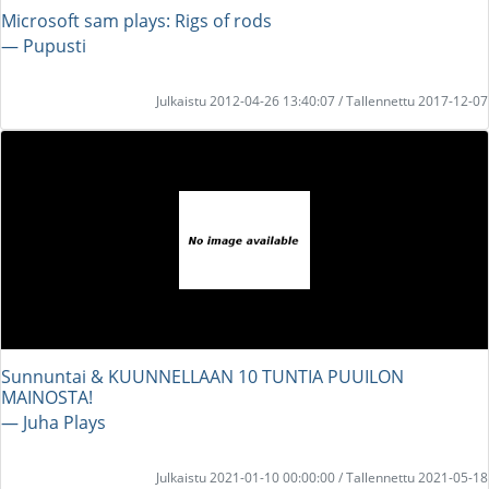
Microsoft sam plays: Rigs of rods
― Pupusti
Julkaistu 2012-04-26 13:40:07 / Tallennettu 2017-12-07
Sunnuntai & KUUNNELLAAN 10 TUNTIA PUUILON
MAINOSTA!
― Juha Plays
Julkaistu 2021-01-10 00:00:00 / Tallennettu 2021-05-18