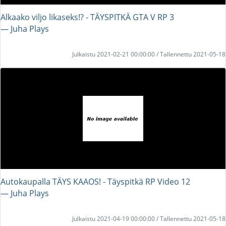
Alkaako viljo likaseks!? - TÄYSPITKÄ GTA V RP 3
― Juha Plays
Julkaistu 2021-02-21 00:00:00 / Tallennettu 2021-05-18
Autokaupalla TÄYS KAAOS! - Täyspitkä RP Video 12
― Juha Plays
Julkaistu 2021-04-19 00:00:00 / Tallennettu 2021-05-18