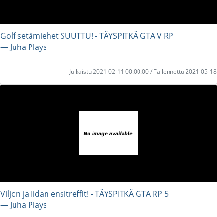
Golf setämiehet SUUTTU! - TÄYSPITKÄ GTA V RP
― Juha Plays
Julkaistu 2021-02-11 00:00:00 / Tallennettu 2021-05-18
Viljon ja Iidan ensitreffit! - TÄYSPITKÄ GTA RP 5
― Juha Plays