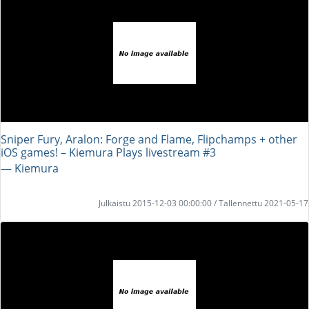
Sniper Fury, Aralon: Forge and Flame, Flipchamps + other
iOS games! – Kiemura Plays livestream #3
― Kiemura
Julkaistu 2015-12-03 00:00:00 / Tallennettu 2021-05-17