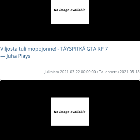
Viljosta tuli mopojonne! - TÄYSPITKÄ GTA RP 7
― Juha Plays
Julkaistu 2021-03-22 00:00:00 / Tallennettu 2021-05-18