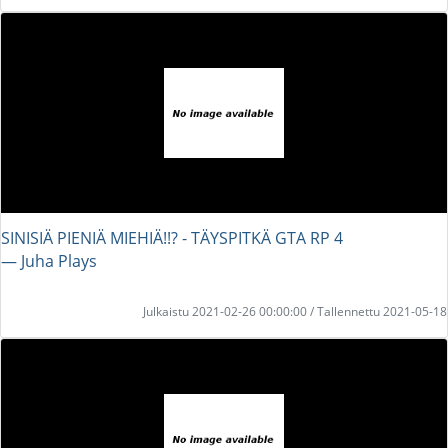
SINISIÄ PIENIÄ MIEHIÄ!!? - TÄYSPITKÄ GTA RP 4
― Juha Plays
Julkaistu 2021-02-26 00:00:00 / Tallennettu 2021-05-18