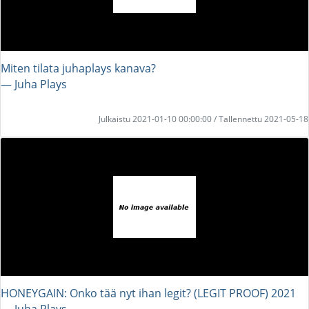
Miten tilata juhaplays kanava?
― Juha Plays
Julkaistu 2021-01-10 00:00:00 / Tallennettu 2021-05-18
HONEYGAIN: Onko tää nyt ihan legit? (LEGIT PROOF) 2021
― Juha Plays