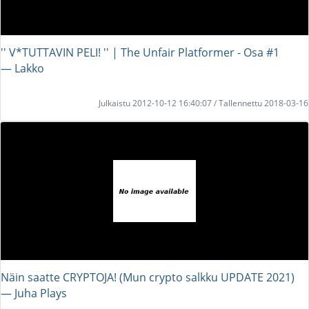
'' V*TUTTAVIN PELI! '' | The Unfair Platformer - Osa #1
― Lakko
Julkaistu 2012-10-12 16:40:07 / Tallennettu 2018-03-16
Näin saatte CRYPTOJA! (Mun crypto salkku UPDATE 2021)
― Juha Plays