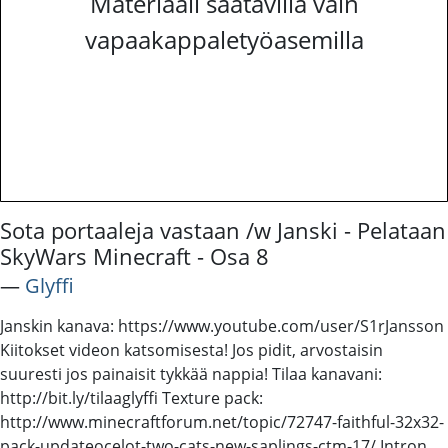
Materiaali saatavilla vain
vapaakappaletyöasemilla
Sota portaaleja vastaan /w Janski - Pelataan
SkyWars Minecraft - Osa 8
―
Glyffi
Janskin kanava: https://www.youtube.com/user/S1rJansson
Kiitokset videon katsomisesta! Jos pidit, arvostaisin
suuresti jos painaisit tykkää nappia! Tilaa kanavani:
http://bit.ly/tilaaglyffi Texture pack:
http://www.minecraftforum.net/topic/72747-faithful-32x32-
pack-updateocelot-two-cats-new-saplings-ctm-17/ Intron