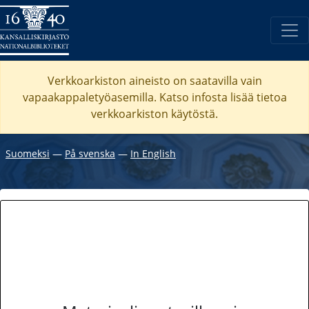
Verkkoarkiston aineisto on saatavilla vain
vapaakappaletyöasemilla. Katso
infosta
lisää tietoa
verkkoarkiston käytöstä.
Suomeksi
―
På svenska
―
In English