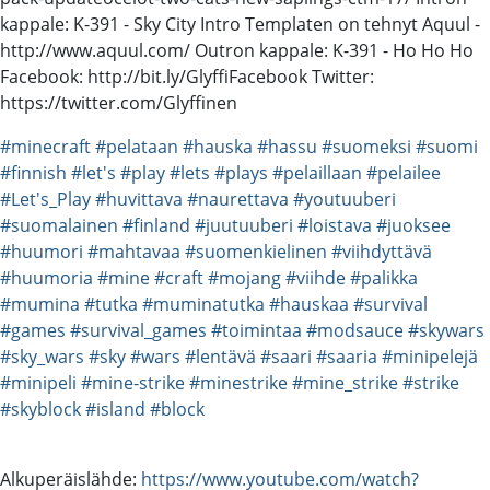
kappale: K-391 - Sky City Intro Templaten on tehnyt Aquul -
http://www.aquul.com/ Outron kappale: K-391 - Ho Ho Ho
Facebook: http://bit.ly/GlyffiFacebook Twitter:
https://twitter.com/Glyffinen
#minecraft
#pelataan
#hauska
#hassu
#suomeksi
#suomi
#finnish
#let's
#play
#lets
#plays
#pelaillaan
#pelailee
#Let's_Play
#huvittava
#naurettava
#youtuuberi
#suomalainen
#finland
#juutuuberi
#loistava
#juoksee
#huumori
#mahtavaa
#suomenkielinen
#viihdyttävä
#huumoria
#mine
#craft
#mojang
#viihde
#palikka
#mumina
#tutka
#muminatutka
#hauskaa
#survival
#games
#survival_games
#toimintaa
#modsauce
#skywars
#sky_wars
#sky
#wars
#lentävä
#saari
#saaria
#minipelejä
#minipeli
#mine-strike
#minestrike
#mine_strike
#strike
#skyblock
#island
#block
Alkuperäislähde:
https://www.youtube.com/watch?