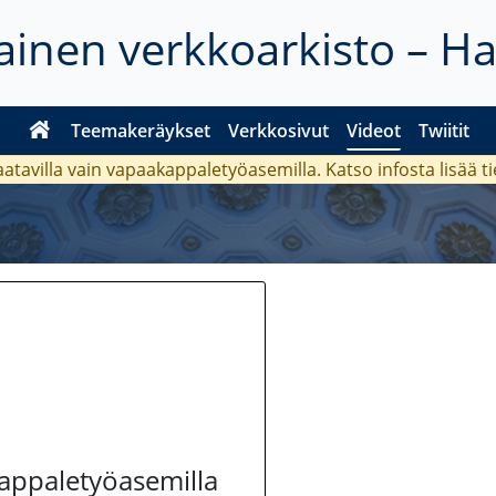
inen verkkoarkisto – H
Teemakeräykset
Verkkosivut
Videot
Twiitit
aatavilla vain vapaakappaletyöasemilla. Katso
infosta
lisää t
kappaletyöasemilla