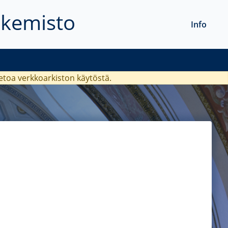
akemisto
Info
ietoa verkkoarkiston käytöstä.