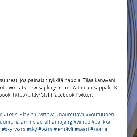
uuresti jos painaisit tykkää nappia! Tilaa kanavani:
lot-two-cats-new-saplings-ctm-17/ Intron kappale: K-
ok: http://bit.ly/GlyffiFacebook Twitter:
ee
#Let's_Play
#huvittava
#naurettava
#youtuuberi
uumoria
#mine
#craft
#mojang
#viihde
#palikka
s
#sky_wars
#sky
#wars
#lentävä
#saari
#saaria