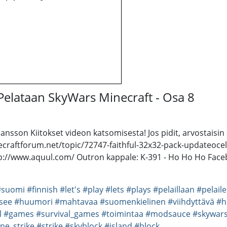
 Pelataan SkyWars Minecraft - Osa 8
sson Kiitokset videon katsomisesta! Jos pidit, arvostaisin s
minecraftforum.net/topic/72747-faithful-32x32-pack-updateoce
tp://www.aquul.com/ Outron kappale: K-391 - Ho Ho Ho Facebo
#suomi
#finnish
#let's
#play
#lets
#plays
#pelaillaan
#pelail
see
#huumori
#mahtavaa
#suomenkielinen
#viihdyttävä
#h
l
#games
#survival_games
#toimintaa
#modsauce
#skywar
ne_strike
#strike
#skyblock
#island
#block