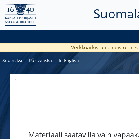
Suomala
Verkkoarkiston aineisto on s
Suomeksi
―
På svenska
―
In English
Materiaali saatavilla vain vapaa