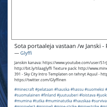
Sota portaaleja vastaan /w Janski -
―
Glyffi
Janskin kanava: https://www.youtube.com/user/S1rJan
http://bit.ly/tilaaglyffi Texture pack: http://www.
391 - Sky City Intro Templaten on tehnyt Aquul - ht
https://twitter.com/Glyffinen
#minecraft
#pelataan
#hauska
#hassu
#suomeksi
#suomalainen
#finland
#juutuuberi
#loistava
#juok
#mumina
#tutka
#muminatutka
#hauskaa
#surviva
#minipelejä
#minipeli
#mine-strike
#minestrike
#mi