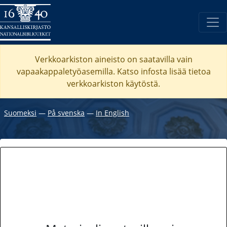
Verkkoarkiston aineisto on saatavilla vain
vapaakappaletyöasemilla. Katso
infosta
lisää tietoa
verkkoarkiston käytöstä.
Suomeksi
―
På svenska
―
In English