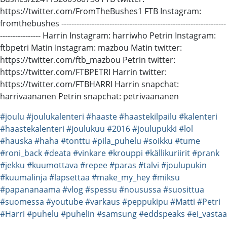
https://twitter.com/FromTheBushes1 FTB Instagram:
fromthebushes ----------------------------------------­-------------------------
---------------­- Harrin Instagram: harriwho Petrin Instagram:
ftbpetri Matin Instagram: mazbou Matin twitter:
https://twitter.com/ftb_mazbou Petrin twitter:
https://twitter.com/FTBPETRI Harrin twitter:
https://twitter.com/FTBHARRI Harrin snapchat:
harrivaananen Petrin snapchat: petrivaananen
#joulu
#joulukalenteri
#haaste
#haastekilpailu
#kalenteri
#haastekalenteri
#joulukuu
#2016
#joulupukki
#lol
#hauska
#haha
#tonttu
#pila_puhelu
#soikku
#tume
#roni_back
#deata
#vinkare
#krouppi
#källikuriirit
#prank
#jekku
#kuumottava
#repee
#paras
#talvi
#joulupukin
#kuumalinja
#lapsettaa
#make_my_hey
#miksu
#papananaama
#vlog
#spessu
#nousussa
#suosittua
#suomessa
#youtube
#varkaus
#peppukipu
#Matti
#Petri
#Harri
#puhelu
#puhelin
#samsung
#eddspeaks
#ei_vastaa