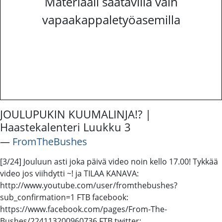
Materiaali saatavilla vain
vapaakappaletyöasemilla
JOULUPUKIN KUUMALINJA!? |
Haastekalenteri Luukku 3
―
FromTheBushes
[3/24] Jouluun asti joka päivä video noin kello 17.00! Tykkää
video jos viihdytti ~! ja TILAA KANAVA:
http://www.youtube.com/user/fromthebushes?
sub_confirmation=1 FTB facebook:
https://www.facebook.com/pages/From-The-
Bushes/224113200960736 FTB twitter: