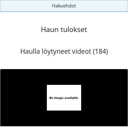
Hakuehdot
Haun tulokset
Haulla löytyneet videot (184)