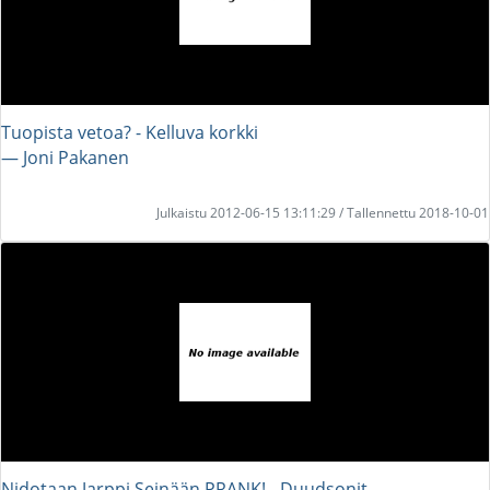
Tuopista vetoa? - Kelluva korkki
― Joni Pakanen
Julkaistu 2012-06-15 13:11:29 / Tallennettu 2018-10-01
Nidotaan Jarppi Seinään PRANK! - Duudsonit