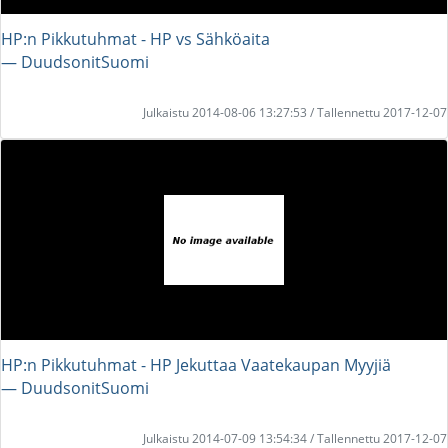
HP:n Pikkutuhmat - HP vs Sähköaita
― DuudsonitSuomi
Julkaistu 2014-08-06 13:27:53 / Tallennettu 2017-12-07
HP:n Pikkutuhmat - HP Jekuttaa Vaatekaupan Myyjiä
― DuudsonitSuomi
Julkaistu 2014-07-09 13:54:34 / Tallennettu 2017-12-07