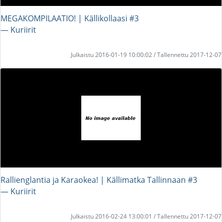
MEGAKOMPILAATIO! | Källikollaasi #3
― Kuriirit
Julkaistu 2016-01-19 10:00:02 / Tallennettu 2017-12-07
Rallienglantia ja Karaokea! | Källimatka Tallinnaan #3
― Kuriirit
Julkaistu 2016-02-24 13:00:01 / Tallennettu 2017-12-07