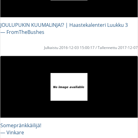
JOULUPUKIN KUUMALINJA!? | Haastekalenteri Luukku 3
― FromTheBushes
Julkaistu 2016-12-03 15:00:17 / Tallennettu 2017-12-07
Somepränkkäilijä!
― Vinkare