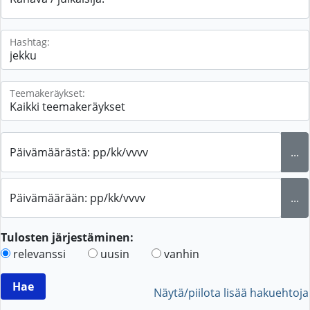
Hashtag:
Teemakeräykset:
Päivämäärästä: pp/kk/vvvv
...
Päivämäärään: pp/kk/vvvv
...
Tulosten järjestäminen:
relevanssi
uusin
vanhin
Näytä/piilota lisää hakuehtoja