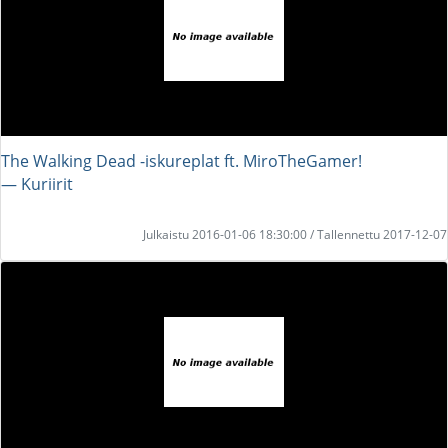
The Walking Dead -iskureplat ft. MiroTheGamer!
― Kuriirit
Julkaistu 2016-01-06 18:30:00 / Tallennettu 2017-12-07