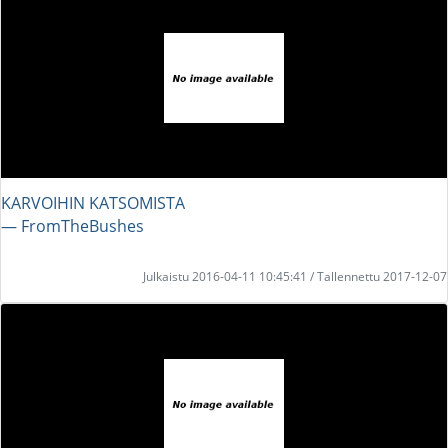
KARVOIHIN KATSOMISTA
― FromTheBushes
Julkaistu 2016-04-11 10:45:41 / Tallennettu 2017-12-07