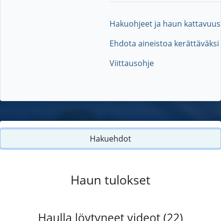
Hakuohjeet ja haun kattavuus
Ehdota aineistoa kerättäväksi
Viittausohje
Hakuehdot
Haun tulokset
Haulla löytyneet videot (22)