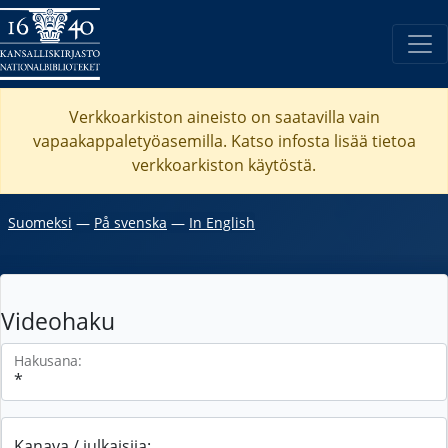
Verkkoarkiston aineisto on saatavilla vain
vapaakappaletyöasemilla. Katso
infosta
lisää tietoa
verkkoarkiston käytöstä.
Suomeksi
―
På svenska
―
In English
Videohaku
Hakusana:
Kanava / julkaisija: