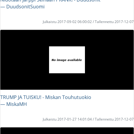
― DuudsonitSuomi
Julkaistu 2017-09-02 06:00:02 / Tallennettu 2017-12-07
TRUMP JA TUISKU! - Miskan Touhutuokio
― MiskaMH
Julkaistu 2017-01-27 14:01:04 / Tallennettu 2017-12-07