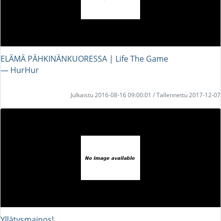
ELÄMÄ PÄHKINÄNKUORESSA | Life The Game
― HurHur
Julkaistu 2016-08-16 09:00:01 / Tallennettu 2017-12-07
Yllätysmainos!