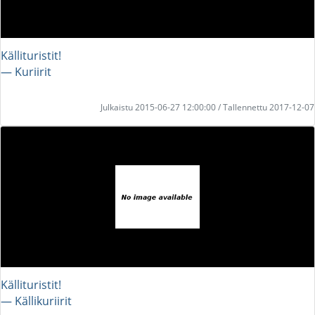
Källituristit!
― Kuriirit
Julkaistu 2015-06-27 12:00:00 / Tallennettu 2017-12-07
Källituristit!
― Källikuriirit