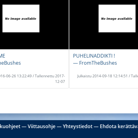
LME
PUHELINADDIKTI !
heBushes
― FromTheBushes
2016-06-26 13:22:49 / Tallennettu 2017-
Julkaistu 2014-09-18 12:14:51 / Tal
12-07
kuohjeet
―
Viittausohje
―
Yhteystiedot
―
Ehdota kerättävä