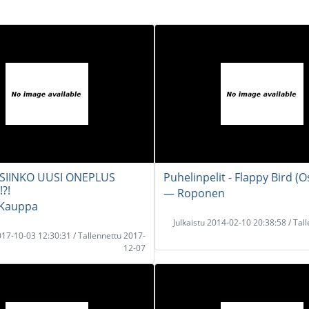
SIINKO UUSI ONEPLUS
Puhelinpelit - Flappy Bird (O
?!
― Roponen
 Kauppa
Julkaistu 2014-02-10 20:38:58 / Tal
2017-10-03 12:30:31 / Tallennettu 2017-
12-07