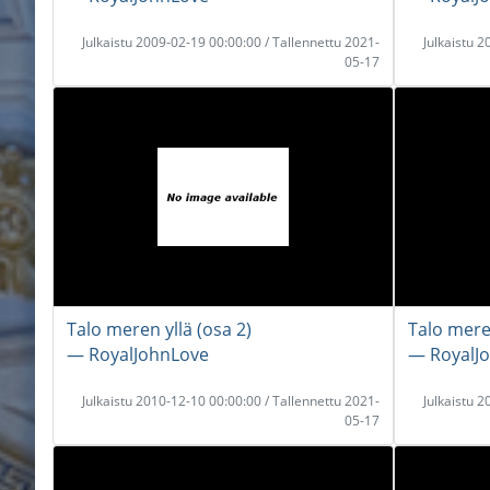
Julkaistu 2009-02-19 00:00:00 / Tallennettu 2021-
Julkaistu 
05-17
Talo meren yllä (osa 2)
Talo meren
― RoyalJohnLove
― RoyalJ
Julkaistu 2010-12-10 00:00:00 / Tallennettu 2021-
Julkaistu 
05-17