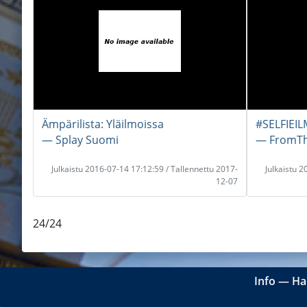
Ämpärilista: Yläilmoissa
#SELFIEI
― Splay Suomi
― FromT
Julkaistu 2016-07-14 17:12:59 / Tallennettu 2017-
Julkaistu 
12-07
24/24
Info
―
Ha