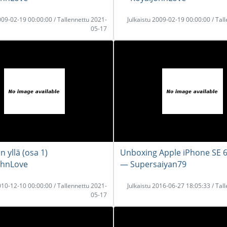
2009-02-19 00:00:00 / Tallennettu 2021-
Julkaistu 2009-02-19 00:00:00 / Tal
05-17
 yllä (osa 1)
Unboxing Apple iPhone SE 
ohnLove
― Supersaiyan79
2010-12-10 00:00:00 / Tallennettu 2021-
Julkaistu 2016-06-27 18:05:33 / Tal
05-17