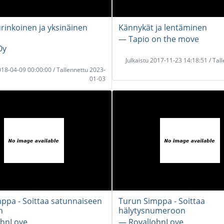
rinkoinen ja yksinäinen
Kännykät ja lentäminen
― Tapio on the move
Oy
Julkaistu 2017-11-23 14:18:51 / Tal
2018-04-09 00:00:00 / Tallennettu 2023-
01-03
ppa - Soittaa satunnaiseen
Turun Simppa - Soittaa
n
hälytysnumeroon
ohnLove
― RoyalJohnLove