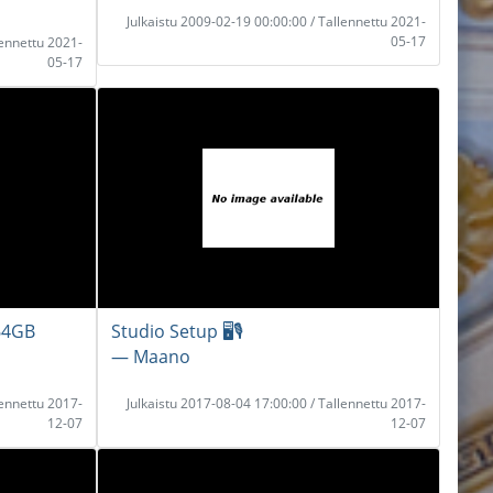
Julkaistu 2009-02-19 00:00:00 / Tallennettu 2021-
05-17
lennettu 2021-
05-17
64GB
Studio Setup 🖥🎙
― Maano
lennettu 2017-
Julkaistu 2017-08-04 17:00:00 / Tallennettu 2017-
12-07
12-07