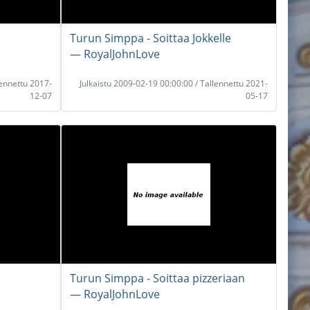
Turun Simppa - Soittaa Jokkelle
― RoyalJohnLove
lennettu 2017-
Julkaistu 2009-02-19 00:00:00 / Tallennettu 2021-
12-07
05-17
Turun Simppa - Soittaa pizzeriaan
― RoyalJohnLove