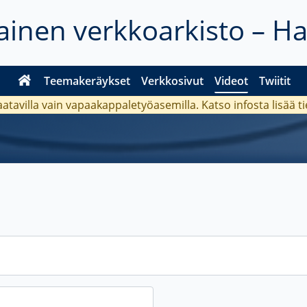
inen verkkoarkisto – H
Teemakeräykset
Verkkosivut
Videot
Twiitit
aatavilla vain vapaakappaletyöasemilla. Katso
infosta
lisää t