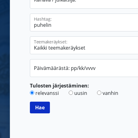
Hashtag:
Teemakeräykset:
Päivämäärästä: pp/kk/vvvv
Tulosten järjestäminen:
relevanssi
uusin
vanhin