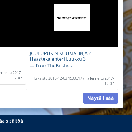
JOULUPUKIN KUUMALINJA!? |
Haastekalenteri Luukku 3
― FromTheBushes
lennettu 2017-
12-07
Julkaistu 2016-12-03 15:00:17 / Tallennettu 2017-
12-07
Näytä lisää
ä sisältöä