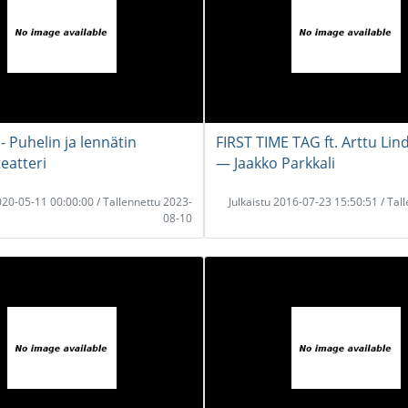
 Puhelin ja lennätin
FIRST TIME TAG ft. Arttu Li
eatteri
― Jaakko Parkkali
2020-05-11 00:00:00 / Tallennettu 2023-
Julkaistu 2016-07-23 15:50:51 / Tal
08-10