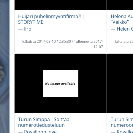
Huijari puhelinmyyntifirma?! |
Helena Au
STORYTIME
“Veikko”
― Iiro
― Helen 
Julkaistu 2017-03-10 12:35:30 / Tallennettu 2017-
Julkaistu 
12-07
Turun Simppa - Soittaa
Turun Sim
numerotiedusteluun
numeroo
― RoyalJohnLove
― RoyalJ