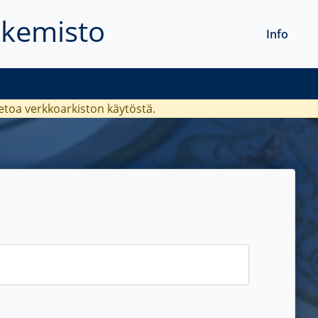
akemisto
Info
ietoa verkkoarkiston käytöstä.