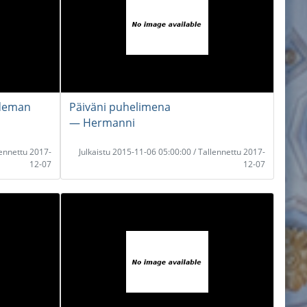
ndeman
Päiväni puhelimena
― Hermanni
lennettu 2017-
Julkaistu 2015-11-06 05:00:00 / Tallennettu 2017-
12-07
12-07