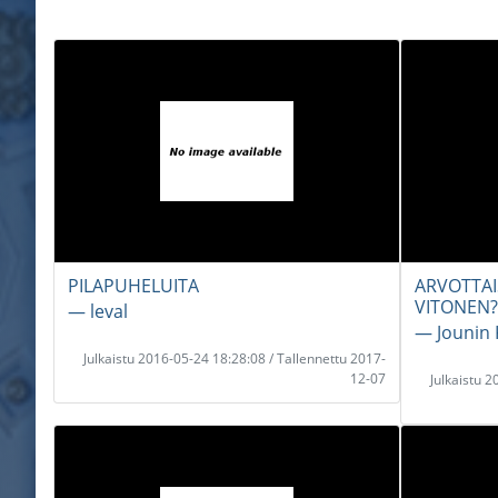
PILAPUHELUITA
ARVOTTAI
VITONEN?!
― leval
― Jounin
Julkaistu 2016-05-24 18:28:08 / Tallennettu 2017-
12-07
Julkaistu 