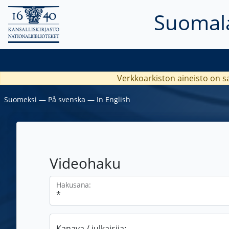
Suomala
Verkkoarkiston aineisto on s
Suomeksi
―
På svenska
―
In English
Videohaku
Hakusana:
Kanava / julkaisija: