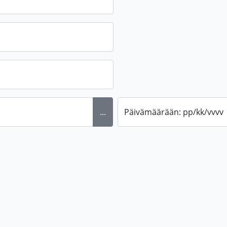
...
Päivämäärään: pp/kk/vvvv