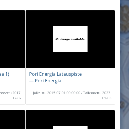
sa 1)
Pori Energia Latauspiste
― Pori Energia
lennettu 2017-
Julkaistu 2015-07-01 00:00:00 / Tallennettu 2023-
12-07
01-03