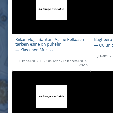
Riikan vlogi: Baritoni Aarne Pelkosen
Bagheera -
tärkein esine on puhelin
― Oulun t
― Klassinen Musiikki
Julkaistu 
Julkaistu 2017-11-23 08:42:45 / Tallennettu 2018-
03-16