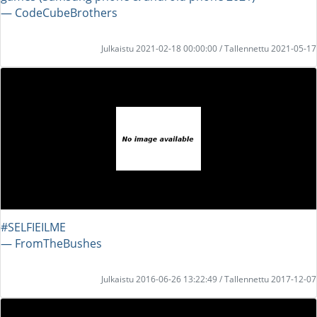
― CodeCubeBrothers
Julkaistu 2021-02-18 00:00:00 / Tallennettu 2021-05-17
#SELFIEILME
― FromTheBushes
Julkaistu 2016-06-26 13:22:49 / Tallennettu 2017-12-07