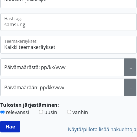
Hashtag:
Teemakeräykset:
Päivämäärästä: pp/kk/vvvv
...
Päivämäärään: pp/kk/vvvv
...
Tulosten järjestäminen:
relevanssi
uusin
vanhin
Näytä/piilota lisää hakuehtoja