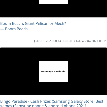
Boom Beach: Giant Pelican or Mech?
― Boom Beach
Julkaistu 2020-08-14 00:00:00 / Tallennettu 2021-05-11
Bingo Paradise - Cash Prizes (Samsung Galaxy Store) Best
games (Samsung phone & android phone 2021)