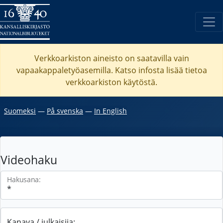
Verkkoarkiston aineisto on saatavilla vain
vapaakappaletyöasemilla. Katso
infosta
lisää tietoa
verkkoarkiston käytöstä.
Suomeksi
―
På svenska
―
In English
Videohaku
Hakusana:
Kanava / julkaisija: