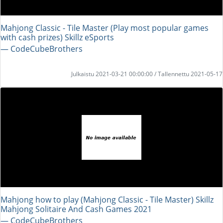
Mahjong Classic - Tile Master (Play most popular games
with cash prizes) Skillz eSports
― CodeCubeBrothers
Julkaistu 2021-03-21 00:00:00 / Tallennettu 2021-05-17
Mahjong how to play (Mahjong Classic - Tile Master) Skillz
Mahjong Solitaire And Cash Games 2021
― CodeCubeBrothers