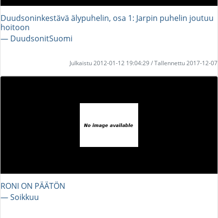
Duudsoninkestävä älypuhelin, osa 1: Jarpin puhelin joutuu
hoitoon
― DuudsonitSuomi
Julkaistu 2012-01-12 19:04:29 / Tallennettu 2017-12-07
RONI ON PÄÄTÖN
― Soikkuu