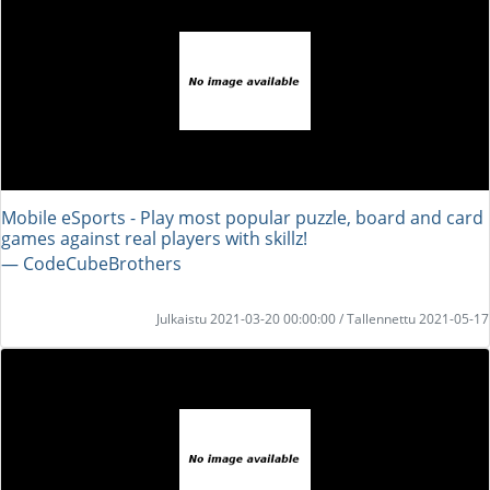
Mobile eSports - Play most popular puzzle, board and card
games against real players with skillz!
― CodeCubeBrothers
Julkaistu 2021-03-20 00:00:00 / Tallennettu 2021-05-17