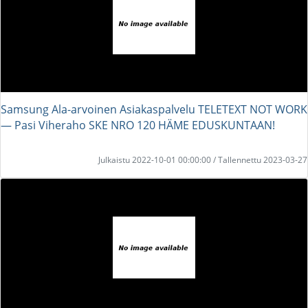
Samsung Ala-arvoinen Asiakaspalvelu TELETEXT NOT WORK
― Pasi Viheraho SKE NRO 120 HÄME EDUSKUNTAAN!
Julkaistu 2022-10-01 00:00:00 / Tallennettu 2023-03-27