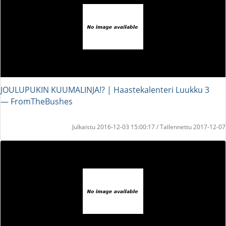
JOULUPUKIN KUUMALINJA!? | Haastekalenteri Luukku 3
― FromTheBushes
Julkaistu 2016-12-03 15:00:17 / Tallennettu 2017-12-07