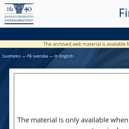
F
The archived web material is available f
Suomeksi
―
På svenska
―
In English
The material is only available when