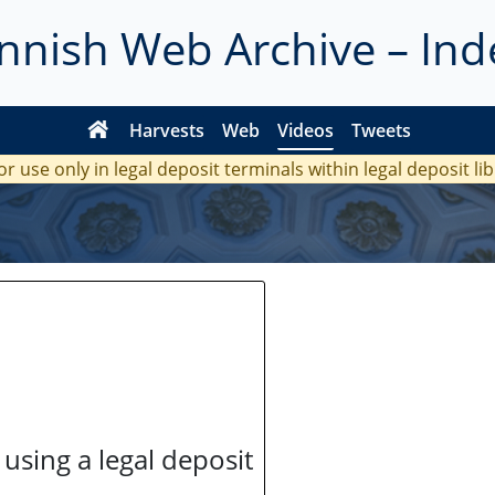
innish Web Archive – Ind
Harvests
Web
Videos
Tweets
or use only in legal deposit terminals within legal deposit li
 using a legal deposit