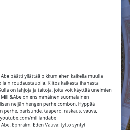
en Abe päätti yllättää pikkumiehen kaikella muulla
llain roudaustauolla. Kiitos kaikesta ihanasta
la on lahjoja ja taitoja, joita voit käyttää unelmien
----- Milli&Abe on ensimmäinen suomalainen
ydellisen neljän hengen perhe combon. Hyppää
n perhe, parisuhde, taapero, raskaus, vauva,
www.youtube.com/milliandabe
i, Abe, Ephraim, Eden Vauva: tyttö syntyi