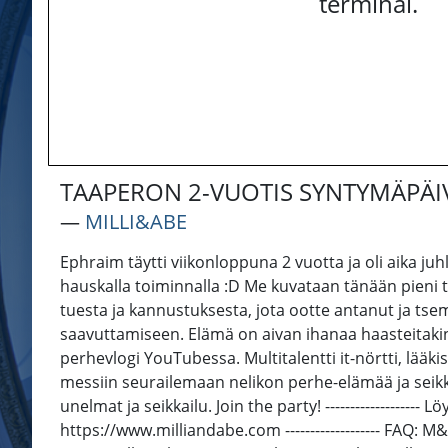
terminal.
TAAPERON 2-VUOTIS SYNTYMÄPÄIV
―
MILLI&ABE
Ephraim täytti viikonloppuna 2 vuotta ja oli aika juhl
hauskalla toiminnalla :D Me kuvataan tänään pieni t
tuesta ja kannustuksesta, jota ootte antanut ja tsemp
saavuttamiseen. Elämä on aivan ihanaa haasteitakin h
perhevlogi YouTubessa. Multitalentti it-nörtti, lää
messiin seurailemaan nelikon perhe-elämää ja seikk
unelmat ja seikkailu. Join the party! --------------
https://www.milliandabe.com ------------------- FAQ: 