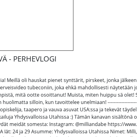
Ä - PERHEVLOGI
ia! Meillä oli hauskat pienet synttärit, pirskeet, jonka jälke
erveisvideo tubeconiin, joka ehkä mahdollisesti näytetään jo
istä, mitä ootte osoittanut! Muista, miten huippu sä olet! Sul
uolimatta silloin, kun tavoittelee unelmiaan! --------------
kisopiskelija, taapero ja vauva asuvat USA:ssa ja tekevät tä
ailuja Yhdysvalloissa Utahissa :) Tämän kanavan sisältönä o
----- Löydät meidät somesta: Instagram: @milliandabe https://
M&A Iät: 24 ja 29 Asumme: Yhdysvalloissa Utahissa Nimet: Mill