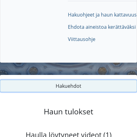
Hakuohjeet ja haun kattavuus
Ehdota aineistoa kerättäväksi
Viittausohje
Hakuehdot
Haun tulokset
Haulla löytyneet videot (1)