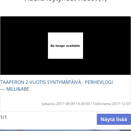
TAAPERON 2-VUOTIS SYNTYMÄPÄIVÄ - PERHEVLOGI
― MILLI&ABE
Julkaistu 2017-08-09 14:30:43 / Tallennettu 2017-12-07
1/1
Näytä lisää