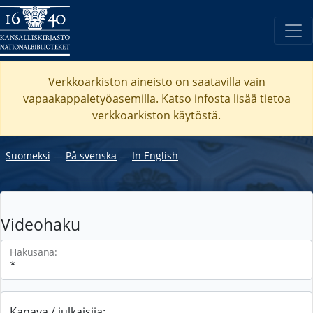
Verkkoarkiston aineisto on saatavilla vain
vapaakappaletyöasemilla. Katso
infosta
lisää tietoa
verkkoarkiston käytöstä.
Suomeksi
―
På svenska
―
In English
Videohaku
Hakusana:
Kanava / julkaisija: