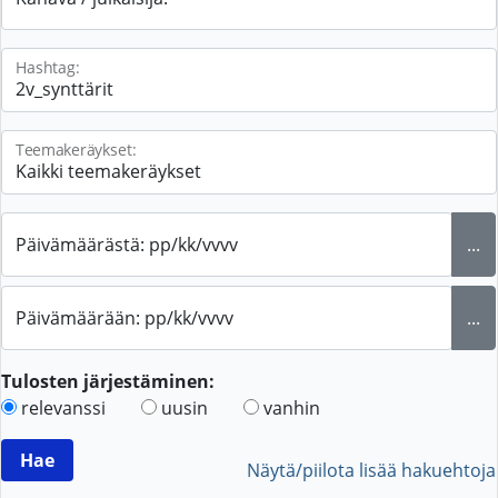
Hashtag:
Teemakeräykset:
Päivämäärästä: pp/kk/vvvv
...
Päivämäärään: pp/kk/vvvv
...
Tulosten järjestäminen:
relevanssi
uusin
vanhin
Näytä/piilota lisää hakuehtoja