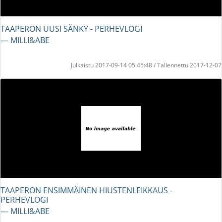
TAAPERON UUSI SÄNKY - PERHEVLOGI
― MILLI&ABE
Julkaistu 2017-09-14 05:45:48 / Tallennettu 2017-12-07
TAAPERON ENSIMMÄINEN HIUSTENLEIKKAUS -
PERHEVLOGI
― MILLI&ABE