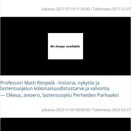
Julkaistu 2017-07-19 11:30:00 / Tallennettu 2017-12-07
Professori Matti Rimpelä - historia, nykytila ja
lastensuojelun kokonaisuudistustarve ja valvonta.
― Oikeus, avioero, lastensuojelu Perheiden Parhaaksi
Julkaistu 2022-11-05 00:00:00 / Tallennettu 2023-03-27