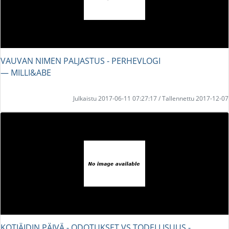
VAUVAN NIMEN PALJASTUS - PERHEVLOGI
― MILLI&ABE
Julkaistu 2017-06-11 07:27:17 / Tallennettu 2017-12-07
KOTIÄIDIN PÄIVÄ - ODOTUKSET VS TODELLISUUS -