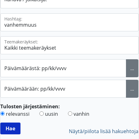
Hashtag:
Teemakeräykset:
Päivämäärästä: pp/kk/vvvv
...
Päivämäärään: pp/kk/vvvv
...
Tulosten järjestäminen:
relevanssi
uusin
vanhin
Näytä/piilota lisää hakuehtoja