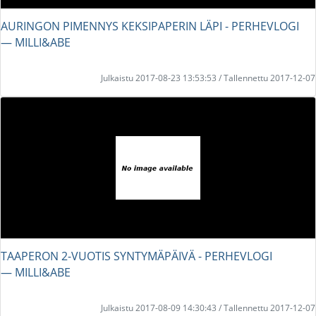
AURINGON PIMENNYS KEKSIPAPERIN LÄPI - PERHEVLOGI
― MILLI&ABE
Julkaistu 2017-08-23 13:53:53 / Tallennettu 2017-12-07
TAAPERON 2-VUOTIS SYNTYMÄPÄIVÄ - PERHEVLOGI
― MILLI&ABE
Julkaistu 2017-08-09 14:30:43 / Tallennettu 2017-12-07