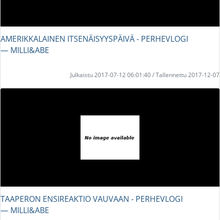
AMERIKKALAINEN ITSENÄISYYSPÄIVÄ - PERHEVLOGI
― MILLI&ABE
Julkaistu 2017-07-12 06:01:40 / Tallennettu 2017-12-07
TAAPERON ENSIREAKTIO VAUVAAN - PERHEVLOGI
― MILLI&ABE