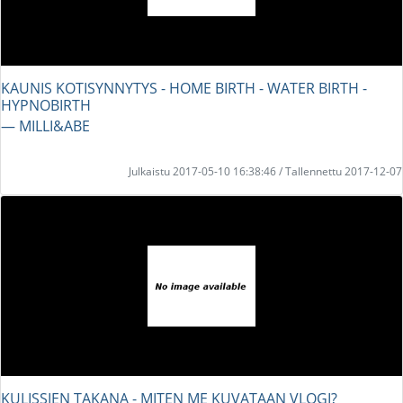
KAUNIS KOTISYNNYTYS - HOME BIRTH - WATER BIRTH -
HYPNOBIRTH
― MILLI&ABE
Julkaistu 2017-05-10 16:38:46 / Tallennettu 2017-12-07
KULISSIEN TAKANA - MITEN ME KUVATAAN VLOGI?