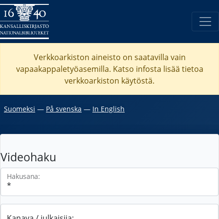
Verkkoarkiston aineisto on saatavilla vain
vapaakappaletyöasemilla. Katso
infosta
lisää tietoa
verkkoarkiston käytöstä.
Suomeksi
―
På svenska
―
In English
Videohaku
Hakusana:
Kanava / julkaisija: