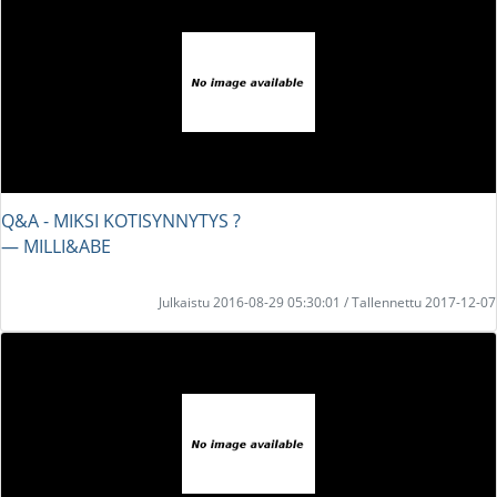
Q&A - MIKSI KOTISYNNYTYS ?
― MILLI&ABE
Julkaistu 2016-08-29 05:30:01 / Tallennettu 2017-12-07