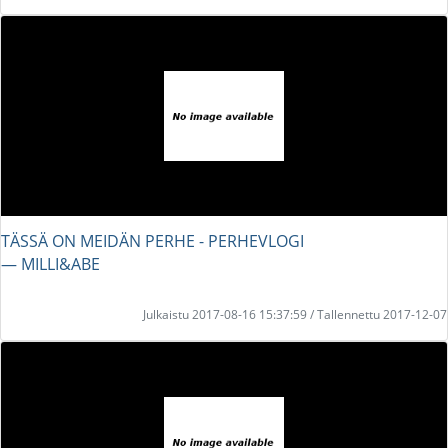
TÄSSÄ ON MEIDÄN PERHE - PERHEVLOGI
― MILLI&ABE
Julkaistu 2017-08-16 15:37:59 / Tallennettu 2017-12-07