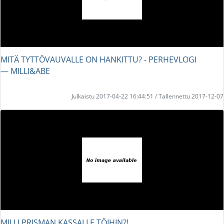
MITÄ TYTTÖVAUVALLE ON HANKITTU? - PERHEVLOGI
― MILLI&ABE
Julkaistu 2017-04-22 16:44:51 / Tallennettu 2017-12-07
MILLI PRISMAN KASSALLE TÖIHIN?!