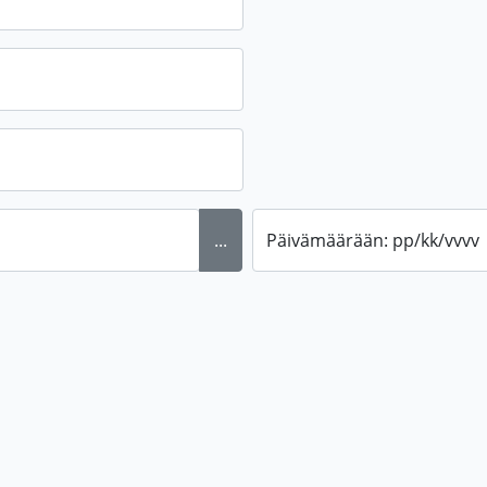
...
Päivämäärään: pp/kk/vvvv