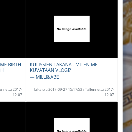
OME BIRTH
KULISSIEN TAKANA - MITEN ME
TH
KUVATAAN VLOGI?
― MILLI&ABE
lennettu 2017-
Julkaistu 2017-09-27 15:17:53 / Tallennettu 2017-
12-07
12-07