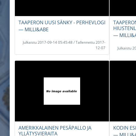
TAAPERON UUSI SÄNKY - PERHEVLOGI
TAAPERO
HIUSTENL
― MILLI&ABE
― MILLI&
Julkaistu 2017-09-14 05:45:48 / Tallennettu 2017-
12-07
Julkaistu 
AMERIKKALAINEN PESÄPALLO JA
KODIN ES
YLLÄTYSVIERAITA
― MILLI&