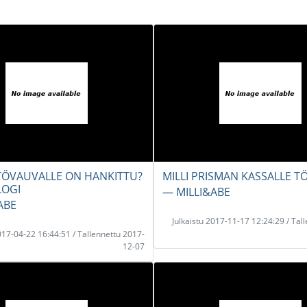
TÖVAUVALLE ON HANKITTU?
MILLI PRISMAN KASSALLE TÖ
LOGI
― MILLI&ABE
ABE
Julkaistu 2017-11-17 12:24:29 / Tal
2017-04-22 16:44:51 / Tallennettu 2017-
12-07