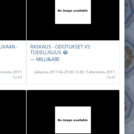
UVAAN -
RASKAUS - ODOTUKSET VS
TODELLISUUS 😂
― MILLI&ABE
lennettu 2017-
Julkaistu 2017-04-29 06:13:38 / Tallennettu 2017-
12-07
12-07