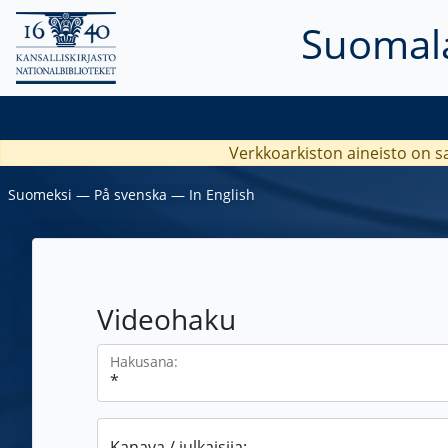
Suomala
Verkkoarkiston aineisto on s
Suomeksi
―
På svenska
―
In English
Videohaku
Hakusana:
Kanava / julkaisija: