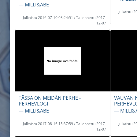
― MILLI&ABE
Julkaistu 
Julkaistu 2016-07-10 03:24:51 / Tallennettu 2017-
12-07
TÄSSÄ ON MEIDÄN PERHE -
VAUVAN N
PERHEVLOGI
PERHEVL
― MILLI&ABE
― MILLI&
Julkaistu 2017-08-16 15:37:59 / Tallennettu 2017-
Julkaistu 
12-07