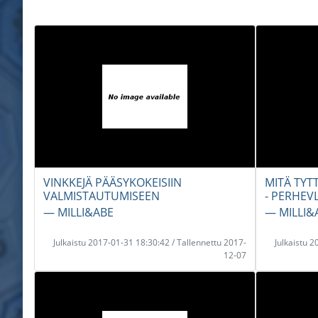
VINKKEJÄ PÄÄSYKOKEISIIN
MITÄ TYT
VALMISTAUTUMISEEN
- PERHEV
― MILLI&ABE
― MILLI&
Julkaistu 2017-01-31 18:30:42 / Tallennettu 2017-
Julkaistu 
12-07