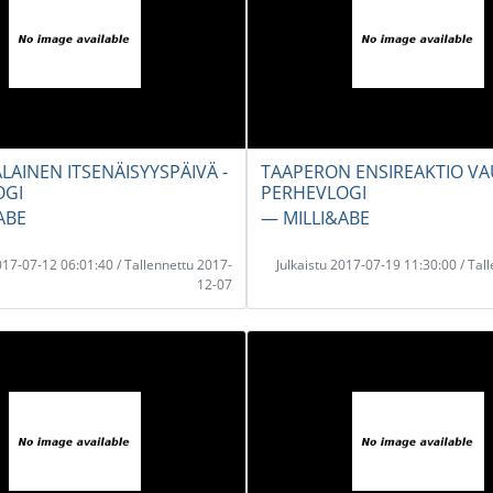
LAINEN ITSENÄISYYSPÄIVÄ -
TAAPERON ENSIREAKTIO VA
OGI
PERHEVLOGI
ABE
― MILLI&ABE
2017-07-12 06:01:40 / Tallennettu 2017-
Julkaistu 2017-07-19 11:30:00 / Tal
12-07