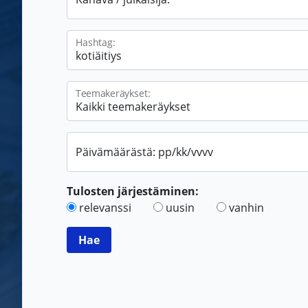
Hashtag:
Teemakeräykset:
Päivämäärästä: pp/kk/vvvv
Tulosten järjestäminen:
relevanssi
uusin
vanhin