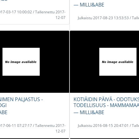
― MILLI&ABE
2017-03-17 10:00:02 / Tallennettu 2017-
12-07
Julkaistu 2017-08-23 13:53:53 / Tal
IMEN PALJASTUS -
KOTIÄIDIN PÄIVÄ - ODOTUK
OGI
TODELLISUUS - MAMMAMA
ABE
― MILLI&ABE
2017-06-11 07:27:17 / Tallennettu 2017-
Julkaistu 2016-08-15 20:47:01 / Tal
12-07