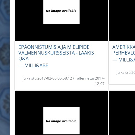
EPÄONNISTUMISIA JA MIELIPIDE
AMERIKKA
VALMENNUSKURSSEISTA - LÄÄKIS
PERHEVL
Q&A
― MILLI&
― MILLI&ABE
Julkaistu 
Julkaistu 2017-02-05 05:58:12 / Tallennettu 2017-
12-07