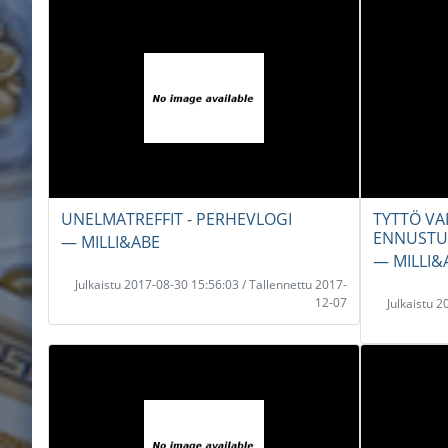
UNELMATREFFIT - PERHEVLOGI
TYTTÖ VA
ENNUSTUS
― MILLI&ABE
― MILLI&
Julkaistu 2017-08-30 15:56:03 / Tallennettu 2017-
12-07
Julkaistu 