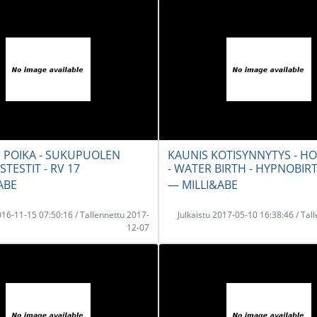
I POIKA - SUKUPUOLEN
KAUNIS KOTISYNNYTYS - H
TESTIT - RV 17
- WATER BIRTH - HYPNOBIR
ABE
― MILLI&ABE
2016-11-15 07:50:16 / Tallennettu 2017-
Julkaistu 2017-05-10 16:38:46 / Tal
12-07