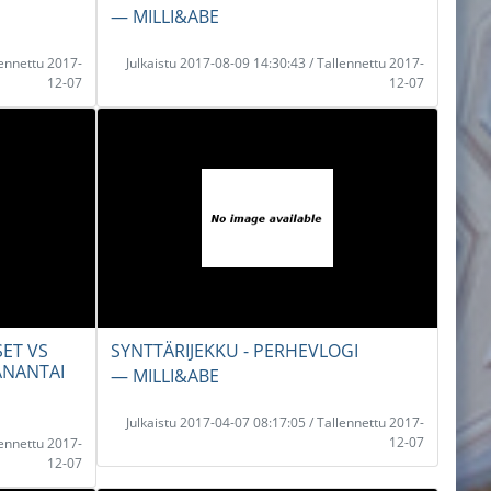
― MILLI&ABE
lennettu 2017-
Julkaistu 2017-08-09 14:30:43 / Tallennettu 2017-
12-07
12-07
SET VS
SYNTTÄRIJEKKU - PERHEVLOGI
ANANTAI
― MILLI&ABE
Julkaistu 2017-04-07 08:17:05 / Tallennettu 2017-
12-07
lennettu 2017-
12-07