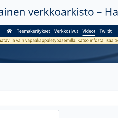
inen verkkoarkisto – H
Teemakeräykset
Verkkosivut
Videot
Twiitit
aatavilla vain vapaakappaletyöasemilla. Katso
infosta
lisää t