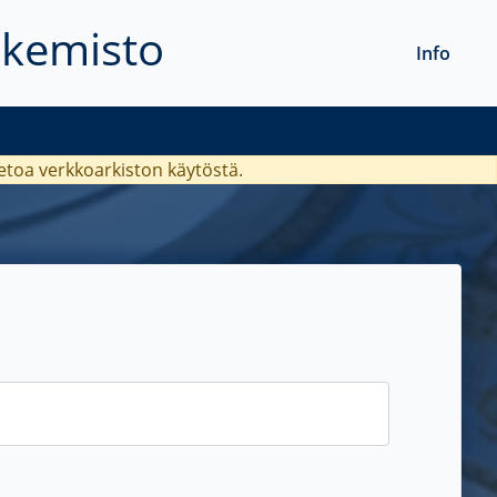
akemisto
Info
ietoa verkkoarkiston käytöstä.