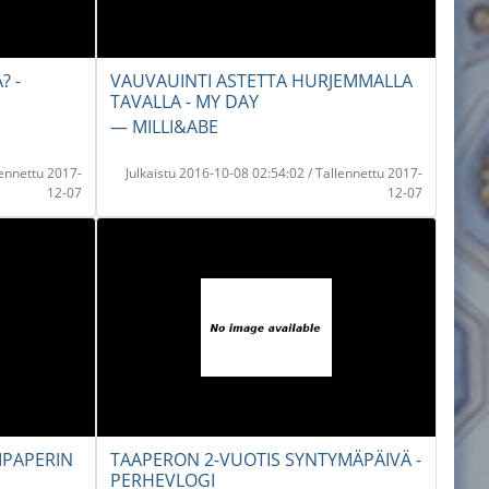
? -
VAUVAUINTI ASTETTA HURJEMMALLA
TAVALLA - MY DAY
― MILLI&ABE
lennettu 2017-
Julkaistu 2016-10-08 02:54:02 / Tallennettu 2017-
12-07
12-07
IPAPERIN
TAAPERON 2-VUOTIS SYNTYMÄPÄIVÄ -
PERHEVLOGI