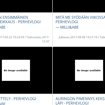
N ENSIMMÄINEN
MITÄ ME SYÖDÄÄN VIIKOSSA
EIKKAUS - PERHEVLOGI
PERHEVLOGI
ABE
― MILLI&ABE
2017-03-22 10:24:59 / Tallennettu 2017-
Julkaistu 2017-09-06 19:27:16 / Tal
12-07
ITTELY - PERHEVLOGI
AURINGON PIMENNYS KEKS
LÄPI - PERHEVLOGI
ABE