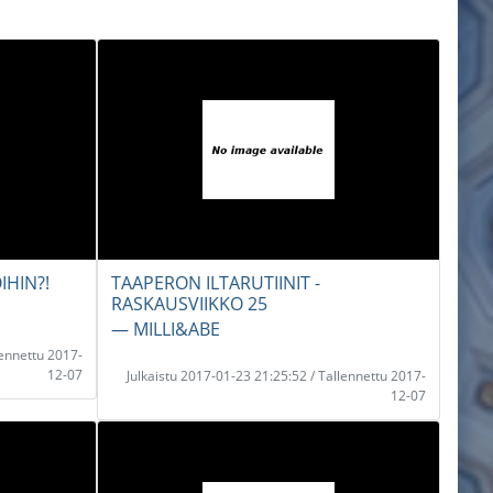
IHIN?!
TAAPERON ILTARUTIINIT -
RASKAUSVIIKKO 25
― MILLI&ABE
lennettu 2017-
12-07
Julkaistu 2017-01-23 21:25:52 / Tallennettu 2017-
12-07