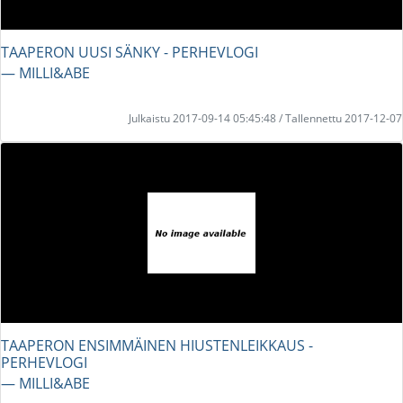
TAAPERON UUSI SÄNKY - PERHEVLOGI
― MILLI&ABE
Julkaistu 2017-09-14 05:45:48 / Tallennettu 2017-12-07
TAAPERON ENSIMMÄINEN HIUSTENLEIKKAUS -
PERHEVLOGI
― MILLI&ABE