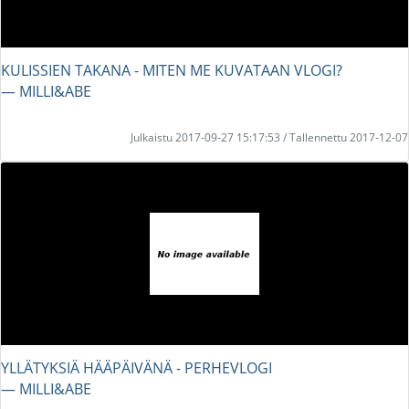
KULISSIEN TAKANA - MITEN ME KUVATAAN VLOGI?
― MILLI&ABE
Julkaistu 2017-09-27 15:17:53 / Tallennettu 2017-12-07
YLLÄTYKSIÄ HÄÄPÄIVÄNÄ - PERHEVLOGI
― MILLI&ABE