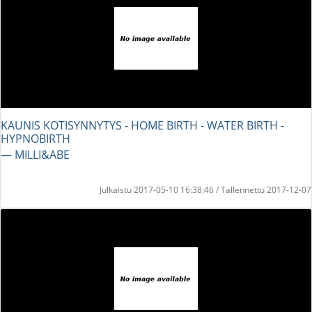
KAUNIS KOTISYNNYTYS - HOME BIRTH - WATER BIRTH -
HYPNOBIRTH
― MILLI&ABE
Julkaistu 2017-05-10 16:38:46 / Tallennettu 2017-12-07