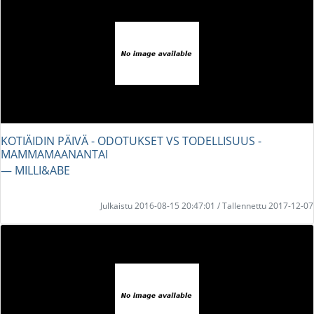
KOTIÄIDIN PÄIVÄ - ODOTUKSET VS TODELLISUUS -
MAMMAMAANANTAI
― MILLI&ABE
Julkaistu 2016-08-15 20:47:01 / Tallennettu 2017-12-07