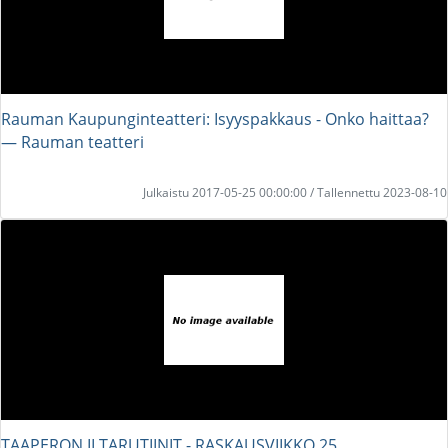
Rauman Kaupunginteatteri: Isyyspakkaus - Onko haittaa?
― Rauman teatteri
Julkaistu 2017-05-25 00:00:00 / Tallennettu 2023-08-10
TAAPERON ILTARUTIINIT - RASKAUSVIIKKO 25