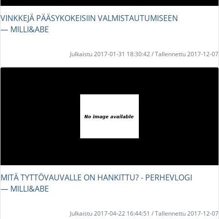
VINKKEJÄ PÄÄSYKOKEISIIN VALMISTAUTUMISEEN
― MILLI&ABE
Julkaistu 2017-01-31 18:30:42 / Tallennettu 2017-12-07
MITÄ TYTTÖVAUVALLE ON HANKITTU? - PERHEVLOGI
― MILLI&ABE
Julkaistu 2017-04-22 16:44:51 / Tallennettu 2017-12-07