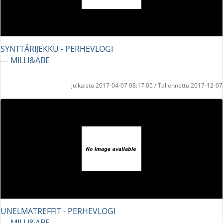
SYNTTÄRIJEKKU - PERHEVLOGI
― MILLI&ABE
Julkaistu 2017-04-07 08:17:05 / Tallennettu 2017-12-07
UNELMATREFFIT - PERHEVLOGI
― MILLI&ABE