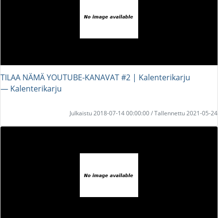
TILAA NÄMÄ YOUTUBE-KANAVAT #2 | Kalenterikarju
― Kalenterikarju
Julkaistu 2018-07-14 00:00:00 / Tallennettu 2021-05-24