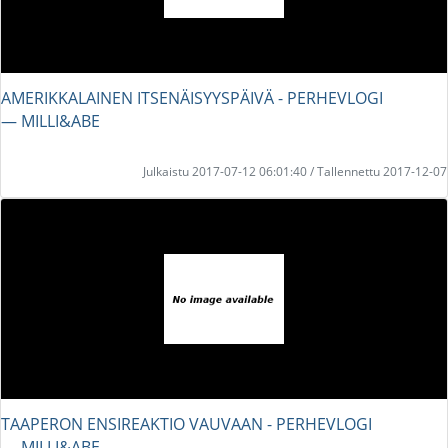
AMERIKKALAINEN ITSENÄISYYSPÄIVÄ - PERHEVLOGI
― MILLI&ABE
Julkaistu 2017-07-12 06:01:40 / Tallennettu 2017-12-07
TAAPERON ENSIREAKTIO VAUVAAN - PERHEVLOGI
― MILLI&ABE