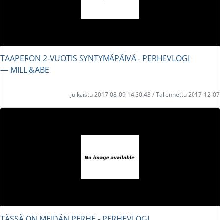
TAAPERON 2-VUOTIS SYNTYMÄPÄIVÄ - PERHEVLOGI
― MILLI&ABE
Julkaistu 2017-08-09 14:30:43 / Tallennettu 2017-12-07
TÄSSÄ ON MEIDÄN PERHE - PERHEVLOGI