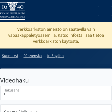
Verkkoarkiston aineisto on saatavilla vain
vapaakappaletyöasemilla. Katso
infosta
lisää tietoa
verkkoarkiston käytöstä.
Suomeksi
―
På svenska
―
In English
Videohaku
Hakusana:
Kanava / julkaisija: