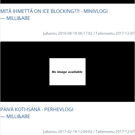
MITÄ IHMETTÄ ON ICE BLOCKING??! - MINIVLOGI
― MILLI&ABE
Julkaistu 2016-08-18 06:17:02 / Tallennettu 2017-12-07
PÄIVÄ KOTI-ISÄNÄ - PERHEVLOGI
― MILLI&ABE
Julkaistu 2017-02-18 12:00:02 / Tallennettu 2017-12-07