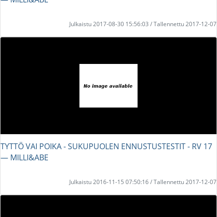
Julkaistu 2017-08-30 15:56:03 / Tallennettu 2017-12-07
TYTTÖ VAI POIKA - SUKUPUOLEN ENNUSTUSTESTIT - RV 17
― MILLI&ABE
Julkaistu 2016-11-15 07:50:16 / Tallennettu 2017-12-07