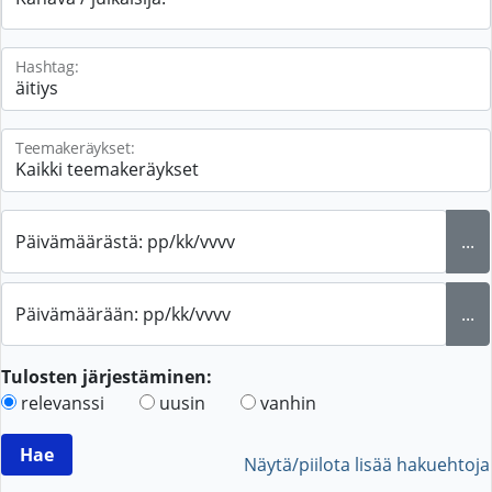
Hashtag:
Teemakeräykset:
Päivämäärästä: pp/kk/vvvv
...
Päivämäärään: pp/kk/vvvv
...
Tulosten järjestäminen:
relevanssi
uusin
vanhin
Näytä/piilota lisää hakuehtoja