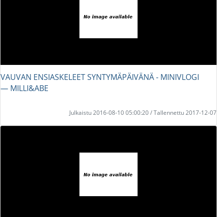
VAUVAN ENSIASKELEET SYNTYMÄPÄIVÄNÄ - MINIVLOGI
― MILLI&ABE
Julkaistu 2016-08-10 05:00:20 / Tallennettu 2017-12-07