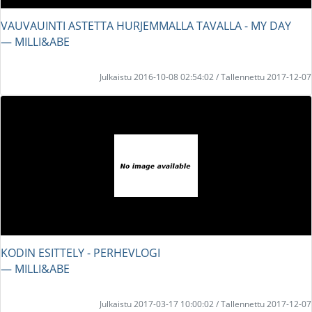
VAUVAUINTI ASTETTA HURJEMMALLA TAVALLA - MY DAY
― MILLI&ABE
Julkaistu 2016-10-08 02:54:02 / Tallennettu 2017-12-07
KODIN ESITTELY - PERHEVLOGI
― MILLI&ABE
Julkaistu 2017-03-17 10:00:02 / Tallennettu 2017-12-07