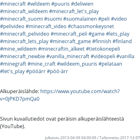
#minecraft
#wildeem
#puuris
#deliwien
#minecraft_wildeem
#minecraft_let's_play
#minecraft_suomi
#suomi
#suomalainen
#peli
#video
#pelivideo
#minecraft_video
#chaosmonkeysnet
#minecraft_pelivideo
#minecraft_peli
#game
#lets_play
#minecraft_lets_play
#minecraft_game
#finnish
#finland
#mine_wildeem
#minecraftin_alkeet
#tietokonepeli
#minecraft_newbie
#vanilla_minecraft
#videopeli
#vanilla
#minegraft
#mine_craft
#wildeem_puuris
#pelataan
#let's_play
#pööärr
#pöö-ärr
Alkuperäislähde:
https://www.youtube.com/watch?
v=0jPKD7pmQa0
Sivun kuvailutiedot ovat peräisin alkuperäislähteestä
(YouTube).
Julkaistu 2013-04-09 04:00:09 / Tallennettu 2017-12-07