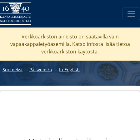
Verkkoarkiston aineisto on saatavilla vain
vapaakappaletyöasemilla. Katso
infosta
lisää tietoa
verkkoarkiston käytöstä.
Suomeksi
―
På svenska
―
In English