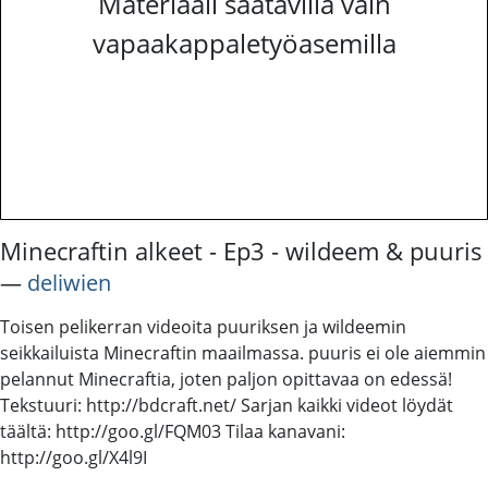
Materiaali saatavilla vain
vapaakappaletyöasemilla
Minecraftin alkeet - Ep3 - wildeem & puuris
―
deliwien
Toisen pelikerran videoita puuriksen ja wildeemin
seikkailuista Minecraftin maailmassa. puuris ei ole aiemmin
pelannut Minecraftia, joten paljon opittavaa on edessä!
Tekstuuri: http://bdcraft.net/ Sarjan kaikki videot löydät
täältä: http://goo.gl/FQM03 Tilaa kanavani:
http://goo.gl/X4l9I