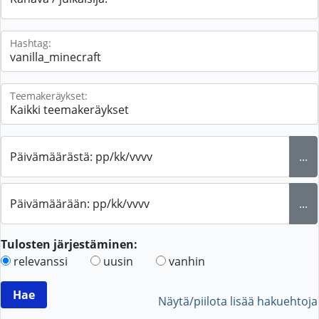
Hashtag:
Teemakeräykset:
Päivämäärästä: pp/kk/vvvv
...
Päivämäärään: pp/kk/vvvv
...
Tulosten järjestäminen:
relevanssi
uusin
vanhin
Näytä/piilota lisää hakuehtoja