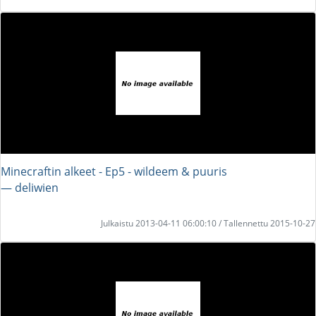
Minecraftin alkeet - Ep5 - wildeem & puuris
― deliwien
Julkaistu 2013-04-11 06:00:10 / Tallennettu 2015-10-27