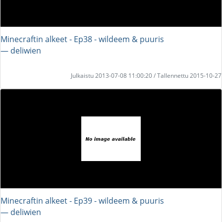
Minecraftin alkeet - Ep38 - wildeem & puuris
― deliwien
Julkaistu 2013-07-08 11:00:20 / Tallennettu 2015-10-27
Minecraftin alkeet - Ep39 - wildeem & puuris
― deliwien