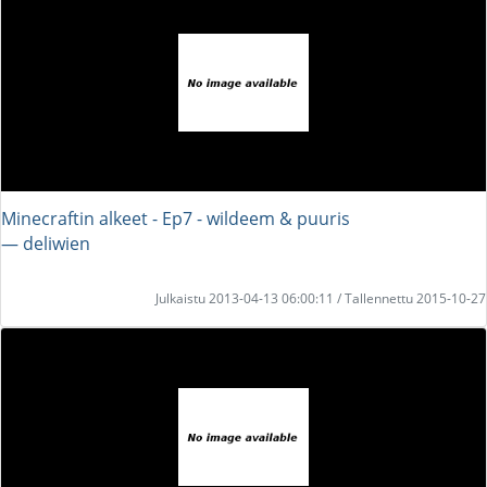
Minecraftin alkeet - Ep7 - wildeem & puuris
― deliwien
Julkaistu 2013-04-13 06:00:11 / Tallennettu 2015-10-27