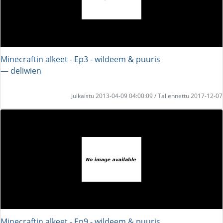
Minecraftin alkeet - Ep3 - wildeem & puuris
― deliwien
Julkaistu 2013-04-09 04:00:09 / Tallennettu 2017-12-07
Minecraftin alkeet - Ep9 - wildeem & puuris