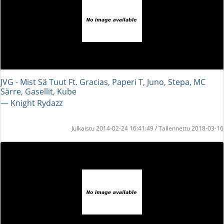
JVG - Mist Sä Tuut Ft. Gracias, Paperi T, Juno, Stepa, MC
Särre, Gasellit, Kube
― Knight Rydazz
Julkaistu 2014-02-24 16:41:49 / Tallennettu 2018-03-16