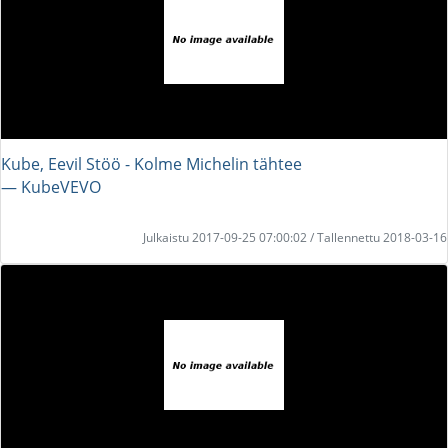
Kube, Eevil Stöö - Kolme Michelin tähtee
― KubeVEVO
Julkaistu 2017-09-25 07:00:02 / Tallennettu 2018-03-16