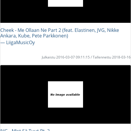
Cheek - Me Ollaan Ne Part 2 (feat. Elastinen, JVG, Nikke
Ankara, Kube, Pete Parkkonen)
― LiigaMusicOy
Julkaistu 2016-03-07 09:11:15 / Tallennettu 2018-03-16
JVG - Mist Sä Tuut Pt. 2.