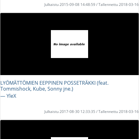
Julkaistu 2015-09-08 14:48:59 / Tallennettu 2018-03-16
LYÖMÄTTÖMIEN EEPPINEN POSSETRÄKKI (feat.
Tommishock, Kube, Sonny jne.)
― YleX
Julkaistu 2017-08-30 12:33:35 / Tallennettu 2018-03-16