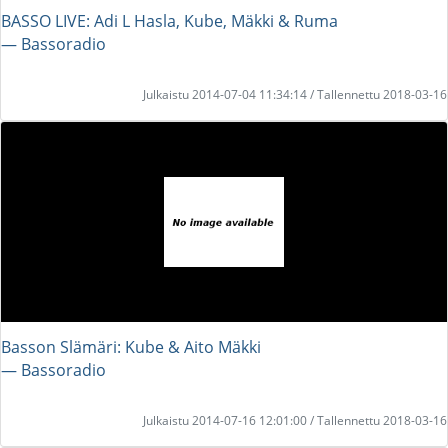
BASSO LIVE: Adi L Hasla, Kube, Mäkki & Ruma
― Bassoradio
Julkaistu 2014-07-04 11:34:14 / Tallennettu 2018-03-16
Basson Slämäri: Kube & Aito Mäkki
― Bassoradio
Julkaistu 2014-07-16 12:01:00 / Tallennettu 2018-03-16