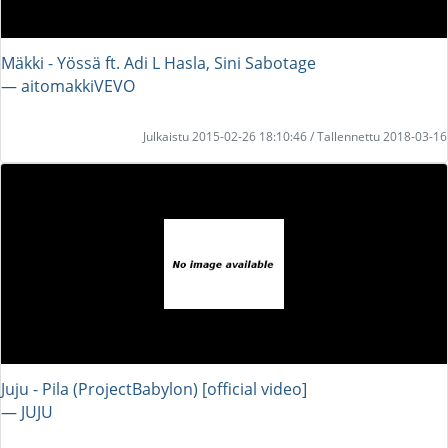
Mäkki - Yössä ft. Adi L Hasla, Sini Sabotage
― aitomakkiVEVO
Julkaistu 2015-02-26 18:10:46 / Tallennettu 2018-03-16
Juju - Pila (ProjectBabylon) [official video]
― JUJU