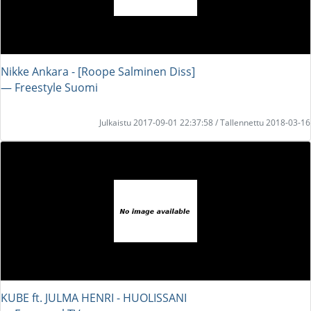
Nikke Ankara - [Roope Salminen Diss]
― Freestyle Suomi
Julkaistu 2017-09-01 22:37:58 / Tallennettu 2018-03-16
KUBE ft. JULMA HENRI - HUOLISSANI