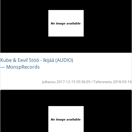
Kube & Eevil Stöö - Ikijää (AUDIO)
― MonspRecords
Julkaistu 2017-12-15 05:56:05 / Tallennettu 2018-03-16