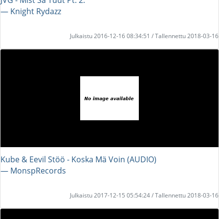
― Knight Rydazz
Julkaistu 2016-12-16 08:34:51 / Tallennettu 2018-03-16
Kube & Eevil Stöö - Koska Mä Voin (AUDIO)
― MonspRecords
Julkaistu 2017-12-15 05:54:24 / Tallennettu 2018-03-16