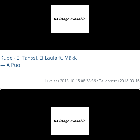
Kube - Ei Tanssi, Ei Laula ft. Mäkki
― A Puoli
Julkaistu 2013-10-15 08:38:36 / Tallennettu 2018-03-16