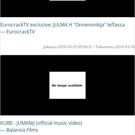
EurocrackTV exclusive: JULMA H "Onnenonkija" leffassa
― EurocrackTV
Julkaistu 2016-03-25 05:59:31 / Tallennettu 2018-03-16
KUBE - JUMANJI (official music video)
― Balansia Films