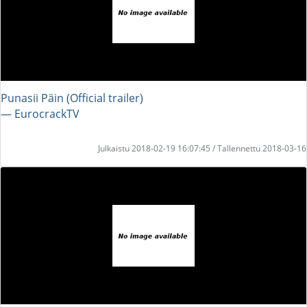
Punasii Päin (Official trailer)
― EurocrackTV
Julkaistu 2018-02-19 16:07:45 / Tallennettu 2018-03-16