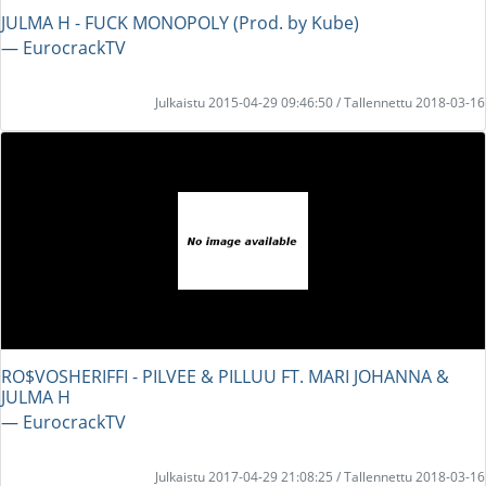
JULMA H - FUCK MONOPOLY (Prod. by Kube)
― EurocrackTV
Julkaistu 2015-04-29 09:46:50 / Tallennettu 2018-03-16
RO$VOSHERIFFI - PILVEE & PILLUU FT. MARI JOHANNA &
JULMA H
― EurocrackTV
Julkaistu 2017-04-29 21:08:25 / Tallennettu 2018-03-16