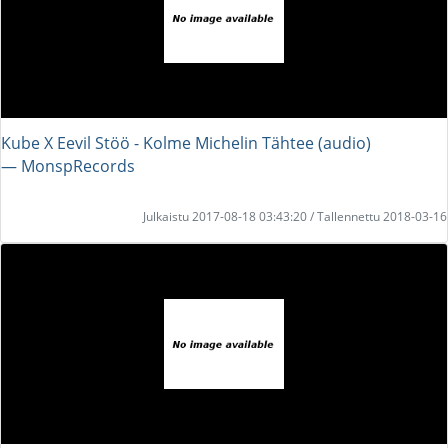
Kube X Eevil Stöö - Kolme Michelin Tähtee (audio)
― MonspRecords
Julkaistu 2017-08-18 03:43:20 / Tallennettu 2018-03-16