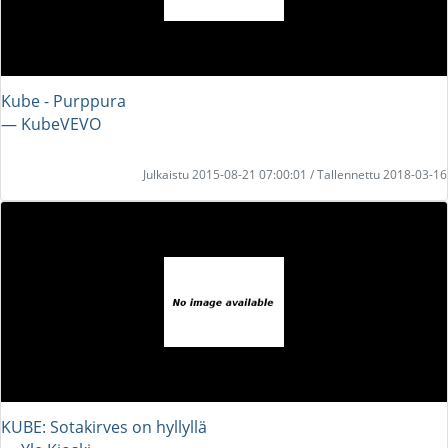
Kube - Purppura
― KubeVEVO
Julkaistu 2015-08-21 07:00:01 / Tallennettu 2018-03-16
KUBE: Sotakirves on hyllyllä