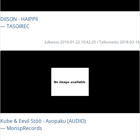
DIISON - HAIPPII
― TASOIREC
Julkaistu 2016-01-22 10:42:25 / Tallennettu 2018-03-16
Kube & Eevil Stöö - Avopaku (AUDIO)
― MonspRecords