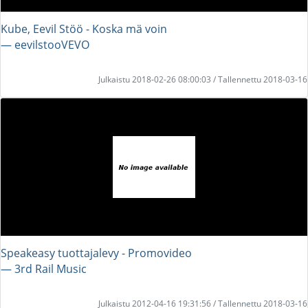
Kube, Eevil Stöö - Koska mä voin
― eevilstooVEVO
Julkaistu 2018-02-26 08:00:03 / Tallennettu 2018-03-16
Speakeasy tuottajalevy - Promovideo
― 3rd Rail Music
Julkaistu 2012-04-16 19:31:56 / Tallennettu 2018-03-16