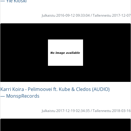
― Yle Kioski
Julkaistu 2016-09-12 09:33:04 / Tallennettu 2017-12-07
Karri Koira - Pelimoovei ft. Kube & Cledos (AUDIO)
― MonspRecords
Julkaistu 2017-12-19 02:34:35 / Tallennettu 2018-03-16