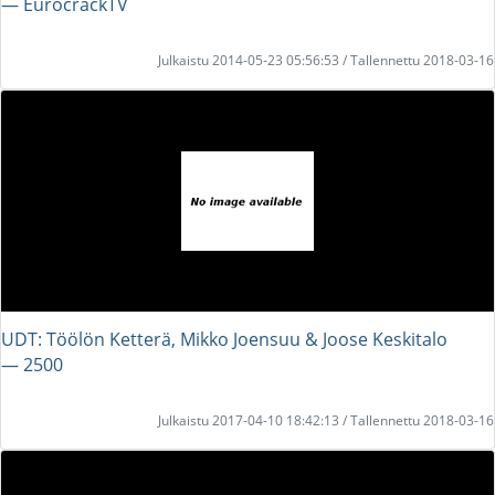
― EurocrackTV
Julkaistu 2014-05-23 05:56:53 / Tallennettu 2018-03-16
UDT: Töölön Ketterä, Mikko Joensuu & Joose Keskitalo
― 2500
Julkaistu 2017-04-10 18:42:13 / Tallennettu 2018-03-16