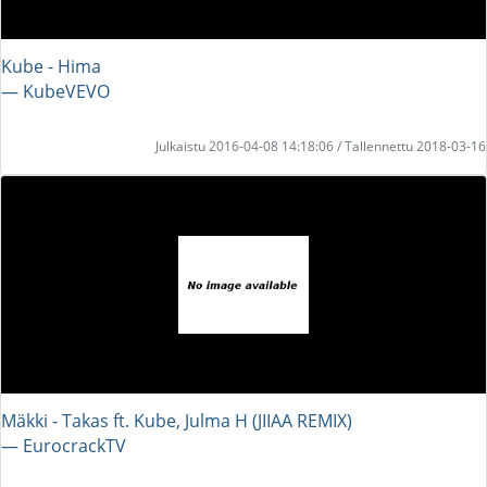
Kube - Hima
― KubeVEVO
Julkaistu 2016-04-08 14:18:06 / Tallennettu 2018-03-16
Mäkki - Takas ft. Kube, Julma H (JIIAA REMIX)
― EurocrackTV