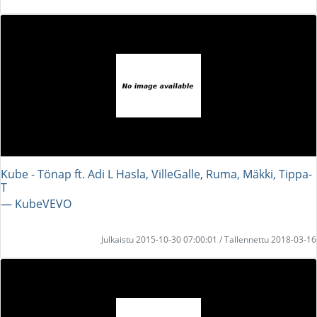
Kube - Tönap ft. Adi L Hasla, VilleGalle, Ruma, Mäkki, Tippa-
T
― KubeVEVO
Julkaistu 2015-10-30 07:00:01 / Tallennettu 2018-03-16