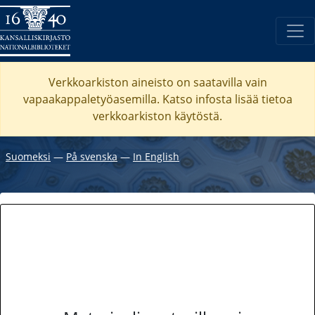
Verkkoarkiston aineisto on saatavilla vain
vapaakappaletyöasemilla. Katso
infosta
lisää tietoa
verkkoarkiston käytöstä.
Suomeksi
―
På svenska
―
In English