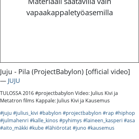
Materiaali saatavilla vain
vapaakappaletyöasemilla
Juju - Pila (ProjectBabylon) [official video]
―
JUJU
TULOSSA 2016 #projectbabylon Video: Julius Kivi ja
Metatron films Kappale: Julius Kivi ja Kausemus
#juju
#julius_kivi
#babylon
#projectbabylon
#rap
#hiphop
#julmahenri
#kalle_kinos
#pyhimys
#laineen_kasperi
#asa
#aito_mäkki
#kube
#lähiörotat
#juno
#kausemus