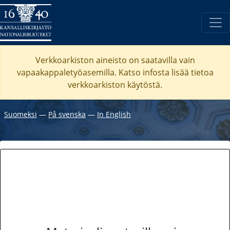
Verkkoarkiston aineisto on saatavilla vain
vapaakappaletyöasemilla. Katso
infosta
lisää tietoa
verkkoarkiston käytöstä.
Suomeksi
―
På svenska
―
In English