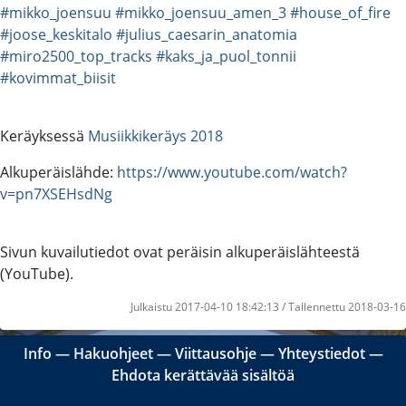
#mikko_joensuu
#mikko_joensuu_amen_3
#house_of_fire
#joose_keskitalo
#julius_caesarin_anatomia
#miro2500_top_tracks
#kaks_ja_puol_tonnii
#kovimmat_biisit
Keräyksessä
Musiikkikeräys 2018
Alkuperäislähde:
https://www.youtube.com/watch?
v=pn7XSEHsdNg
Sivun kuvailutiedot ovat peräisin alkuperäislähteestä
(YouTube).
Julkaistu 2017-04-10 18:42:13 / Tallennettu 2018-03-16
Info
―
Hakuohjeet
―
Viittausohje
―
Yhteystiedot
―
Ehdota kerättävää sisältöä