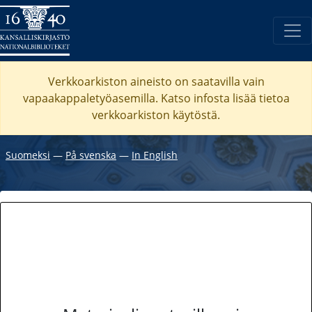
Verkkoarkiston aineisto on saatavilla vain
vapaakappaletyöasemilla. Katso
infosta
lisää tietoa
verkkoarkiston käytöstä.
Suomeksi
―
På svenska
―
In English