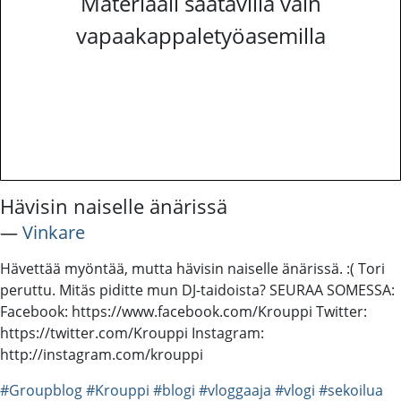
Materiaali saatavilla vain
vapaakappaletyöasemilla
Hävisin naiselle änärissä
―
Vinkare
Hävettää myöntää, mutta hävisin naiselle änärissä. :( Tori
peruttu. Mitäs piditte mun DJ-taidoista? SEURAA SOMESSA:
Facebook: https://www.facebook.com/Krouppi Twitter:
https://twitter.com/Krouppi Instagram:
http://instagram.com/krouppi
#Groupblog
#Krouppi
#blogi
#vloggaaja
#vlogi
#sekoilua