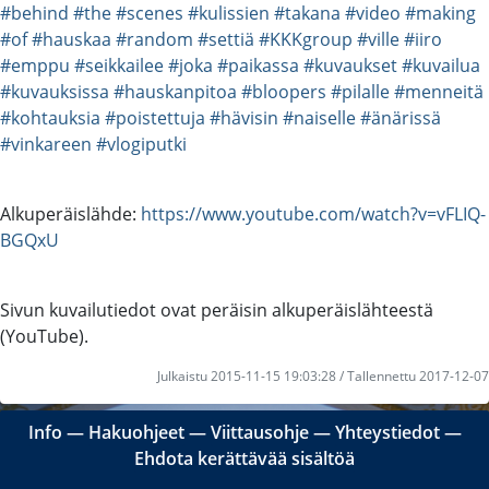
#behind
#the
#scenes
#kulissien
#takana
#video
#making
#of
#hauskaa
#random
#settiä
#KKKgroup
#ville
#iiro
#emppu
#seikkailee
#joka
#paikassa
#kuvaukset
#kuvailua
#kuvauksissa
#hauskanpitoa
#bloopers
#pilalle
#menneitä
#kohtauksia
#poistettuja
#hävisin
#naiselle
#änärissä
#vinkareen
#vlogiputki
Alkuperäislähde:
https://www.youtube.com/watch?v=vFLIQ-
BGQxU
Sivun kuvailutiedot ovat peräisin alkuperäislähteestä
(YouTube).
Julkaistu 2015-11-15 19:03:28 / Tallennettu 2017-12-07
Info
―
Hakuohjeet
―
Viittausohje
―
Yhteystiedot
―
Ehdota kerättävää sisältöä