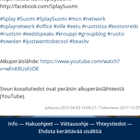
http://facebook.com/SplaySuomi
#Splay
#Suomi
#SplaySuomi
#mcn
#network
#splaynetwork
#office
#ville
#eetu
#ruotsissa
#kostonretki
#ruotsiin
#eeddspeaks
#krouppi
#groupblog
#ruotsi
#sweden
#ijustwanttobecool
#beasliv
Alkuperäislähde:
https://www.youtube.com/watch?
v=wFnKRUxFzO8
Sivun kuvailutiedot ovat peräisin alkuperäislähteestä
(YouTube).
Julkaistu 2015-04-03 14:00:27 / Tallennettu 2017-12-07
Info
―
Hakuohjeet
―
Viittausohje
―
Yhteystiedot
―
Ehdota kerättävää sisältöä