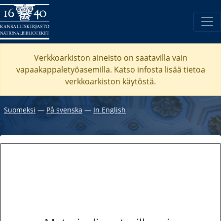
Verkkoarkiston aineisto on saatavilla vain
vapaakappaletyöasemilla. Katso
infosta
lisää tietoa
verkkoarkiston käytöstä.
Suomeksi
―
På svenska
―
In English