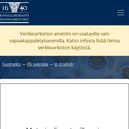
Verkkoarkiston aineisto on saatavilla vain
vapaakappaletyöasemilla. Katso
infosta
lisää tietoa
verkkoarkiston käytöstä.
Suomeksi
―
På svenska
―
In English