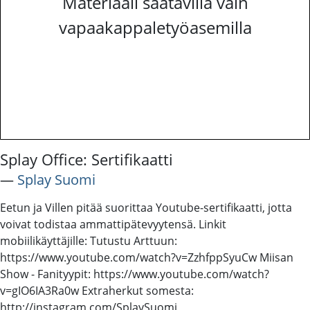
Materiaali saatavilla vain
vapaakappaletyöasemilla
Splay Office: Sertifikaatti
―
Splay Suomi
Eetun ja Villen pitää suorittaa Youtube-sertifikaatti, jotta
voivat todistaa ammattipätevyytensä. Linkit
mobiilikäyttäjille: Tutustu Arttuun:
https://www.youtube.com/watch?v=ZzhfppSyuCw Miisan
Show - Fanityypit: https://www.youtube.com/watch?
v=gIO6IA3Ra0w Extraherkut somesta:
http://instagram.com/SplaySuomi