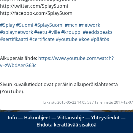
http://twitter.com/SplaySuomi
http://facebook.com/SplaySuomi
#Splay
#Suomi
#SplaySuomi
#mcn
#network
#splaynetwork
#eetu
#ville
#krouppi
#eeddspeaks
#sertifikaatti
#certificate
#youtube
#koe
#päätös
Alkuperäislähde:
https://www.youtube.com/watch?
v=zWbdAerG63c
Sivun kuvailutiedot ovat peräisin alkuperäislähteestä
(YouTube).
Julkaistu 2015-05-22 14:05:58 / Tallennettu 2017-12-07
Info
―
Hakuohjeet
―
Viittausohje
―
Yhteystiedot
―
Ehdota kerättävää sisältöä