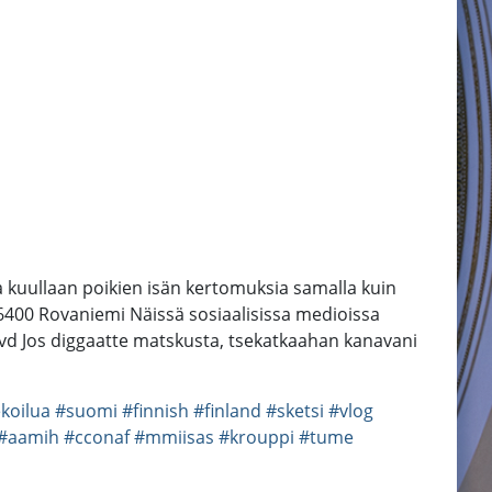
a kuullaan poikien isän kertomuksia samalla kuin
6400 Rovaniemi Näissä sosiaalisissa medioissa
d Jos diggaatte matskusta, tsekatkaahan kanavani
koilua
#suomi
#finnish
#finland
#sketsi
#vlog
#aamih
#cconaf
#mmiisas
#krouppi
#tume