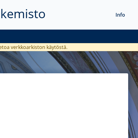
akemisto
Info
ietoa verkkoarkiston käytöstä.