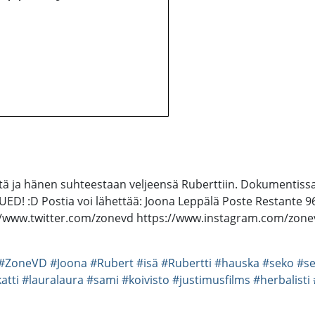
stä ja hänen suhteestaan veljeensä Ruberttiin. Dokumentiss
ED! :D Postia voi lähettää: Joona Leppälä Poste Restante 9
/www.twitter.com/zonevd https://www.instagram.com/zonev
#ZoneVD
#Joona
#Rubert
#isä
#Rubertti
#hauska
#seko
#se
atti
#lauralaura
#sami
#koivisto
#justimusfilms
#herbalisti