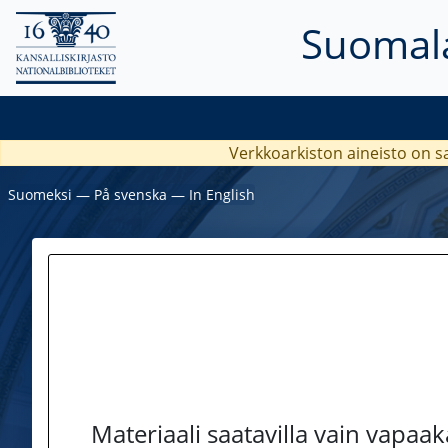
Suomala
Verkkoarkiston aineisto on s
Suomeksi
―
På svenska
―
In English
Materiaali saatavilla vain vapaa