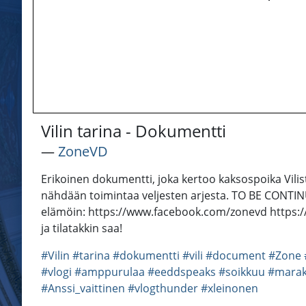
Vilin tarina - Dokumentti
―
ZoneVD
Erikoinen dokumentti, joka kertoo kaksospoika Vili
nähdään toimintaa veljesten arjesta. TO BE CONTINU
elämöin: https://www.facebook.com/zonevd https:/
ja tilatakkin saa!
#Vilin
#tarina
#dokumentti
#vili
#document
#Zone
#vlogi
#amppurulaa
#eeddspeaks
#soikkuu
#marak
#Anssi_vaittinen
#vlogthunder
#xleinonen