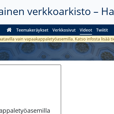
inen verkkoarkisto – H
Teemakeräykset
Verkkosivut
Videot
Twiitit
aatavilla vain vapaakappaletyöasemilla. Katso
infosta
lisää t
kappaletyöasemilla