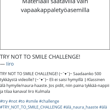
Materiaali saatavilla vain
vapaakappaletyöasemilla
TRY NOT TO SMILE CHALLENGE!
―
Iiro
TRY NOT TO SMILE CHALLENGE! (~˘▾˘)~ Saadaanko 500
tykkäystä videolle? (~˘▾˘)~ Eli ei saisi hymyillä :) Klassinen
älä hymyile/naura-haaste. Jos pidit, niin paina tykkää-nappii
ja tilaa kanava! Iiro Kulmala
#try
#not
#to
#smile
#challenge
#TRY_NOT_TO_SMILE_CHALLENGE
#älä_naura_haaste
#älä