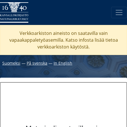
Verkkoarkiston aineisto on saatavilla vain
vapaakappaletyöasemilla. Katso
infosta
lisää tietoa
verkkoarkiston käytöstä.
Suomeksi
―
På svenska
―
In English