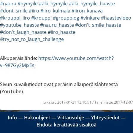
#naura
#hymyile
#älä_hymyile
#älä_hymyile_haaste
#dont_smile
#iiro
#iiro_kulmala
#iiron_kanava
#krouppi_iiro
#krouppi
#groupblog
#vinkare
#haastevideo
#youtube_haaste
#nauru_haaste
#don't_smile_haaste
#don't_laugh_haaste
#iiro_haaste
#try_not_to_laugh_challenge
Alkuperäislähde:
https://www.youtube.com/watch?
v=987Gy2MjxEs
Sivun kuvailutiedot ovat peräisin alkuperäislähteestä
(YouTube).
Julkaistu 2017-01-31 13:10:51 / Tallennettu 2017-12-07
Info
―
Hakuohjeet
―
Viittausohje
―
Yhteystiedot
―
Ehdota kerättävää sisältöä