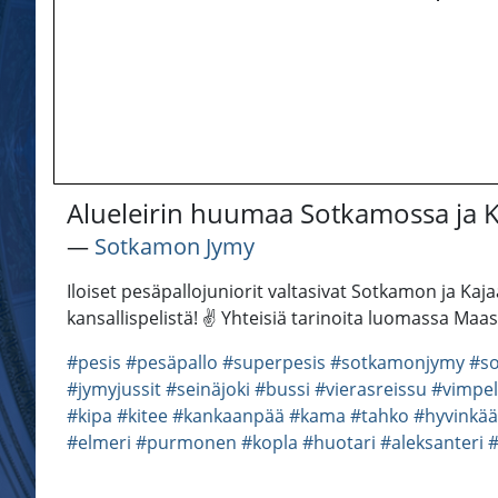
Alueleirin huumaa Sotkamossa ja Kaj
―
Sotkamon Jymy
Iloiset pesäpallojuniorit valtasivat Sotkamon ja Kaja
kansallispelistä! ✌️ Yhteisiä tarinoita luomassa Ma
#pesis
#pesäpallo
#superpesis
#sotkamonjymy
#s
#jymyjussit
#seinäjoki
#bussi
#vierasreissu
#vimpel
#kipa
#kitee
#kankaanpää
#kama
#tahko
#hyvinkää
#elmeri
#purmonen
#kopla
#huotari
#aleksanteri