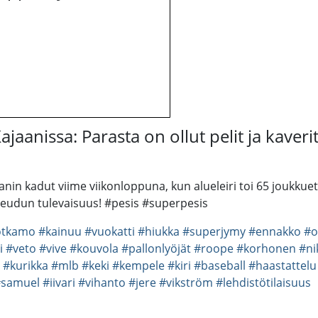
aanissa: Parasta on ollut pelit ja kaverit
anin kadut viime viikonloppuna, kun alueleiri toi 65 joukkuet
aseudun tulevaisuus! #pesis #superpesis
otkamo
#kainuu
#vuokatti
#hiukka
#superjymy
#ennakko
#o
i
#veto
#vive
#kouvola
#pallonlyöjät
#roope
#korhonen
#ni
#kurikka
#mlb
#keki
#kempele
#kiri
#baseball
#haastattelu
#samuel
#iivari
#vihanto
#jere
#vikström
#lehdistötilaisuus