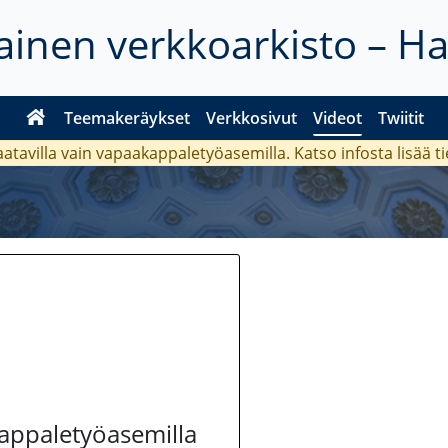
inen verkkoarkisto – H
Teemakeräykset
Verkkosivut
Videot
Twiitit
aatavilla vain vapaakappaletyöasemilla. Katso
infosta
lisää t
kappaletyöasemilla