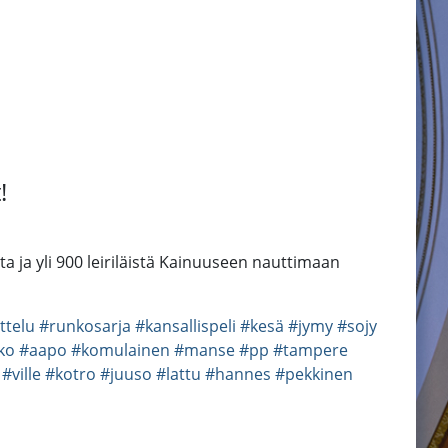
!
ta ja yli 900 leiriläistä Kainuuseen nauttimaan
ttelu
#runkosarja
#kansallispeli
#kesä
#jymy
#sojy
ko
#aapo
#komulainen
#manse
#pp
#tampere
#ville
#kotro
#juuso
#lattu
#hannes
#pekkinen