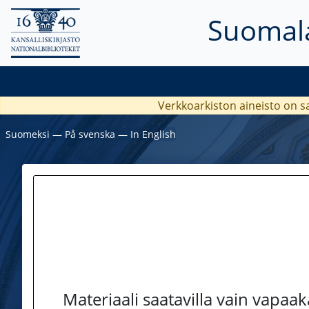
Suomala
Verkkoarkiston aineisto on s
Suomeksi
―
På svenska
―
In English
Materiaali saatavilla vain vapaa