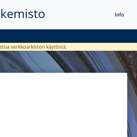
akemisto
Info
ietoa verkkoarkiston käytöstä.