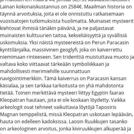
Lainan kokonaiskustannus on 2584€. Maailman historia on
täynnä arvoituksia, joita ei ole onnistuttu ratkaisemaan
vuosisatojen tutkimuksista huolimatta. Muinaiset mysteerit
kiehtovat ihmisiä tänäkin päivänä, ja ne paljastavat
muinaisten kulttuurien taitoa, kekseliäisyyttä ja syvällisiä
uskomuksia. Yksi näistä mysteereistä on Perun Paracasin
kynttilänjalka, massiivinen geoglyfi, joka on kaiverrettu
niemimaan rinteeseen. Sen tridenttiä muistuttava muoto ja
valtava koko viittaavat tärkeään symboliikkaan ja
mahdollisesti merimiehille suunnattuun
navigointimerkkiin. Tämä kaiverrus on Paracasin kansan
käsialaa, ja sen tarkkaa tarkoitusta on yhä mahdotonta
tietää. Toinen merkittävä mysteeri liittyy Egyptin faarao
Kleopatran hautaan, jota ei ole koskaan löydetty. Vaikka
arkeologit ovat tehneet vaikuttavia löytöjä Taposiris
Magnan temppelistä, missä Kleopatran uskotaan lepäävän,
hauta on edelleen kadoksissa. Laosin Ruukkujen tasanko
on arkeologinen arvoitus, jonka kiviruukkujen alkuperää ja