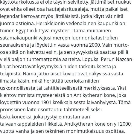
käyttötarkoitusta ei ole täysin selvitetty. Jättimäiset ruukut
ovat ehkä olleet osa hautajaisrituaaleja, mutta paikalliset
legendat kertovat myös jättiläisistä, jotka käyttivät niitä
juoma-astioina. Herakleionin vedenalainen kaupunki on
toinen Egyptiin liittyvä mysteeri. Tämä muinainen
satamakaupunki vajosi mereen luonnonkatastrofien
seurauksena ja löydettiin vasta vuonna 2000. Vain murto-
osa siitä on kaivettu esiin, ja sen syvyyksissä saattaa piillä
vielä paljon tuntemattomia aarteita. Lopuksi Perun Nazcan
linjat herättävät kysymyksiä niiden tarkoituksesta ja
tekijöistä. Nämä jättimäiset kuviot ovat näkyvissä vasta
ilmasta käsin, mikä herättää teorioita niiden
uskonnollisesta tai tähtitieteellisestä merkityksestä. Yksi
kiehtovimmista mysteereistä on Antikytheran kone, joka
löydettiin vuonna 1901 kreikkalaisesta laivanhylystä. Tämä
pronssinen laite osoittautui tähtitieteelliseksi
laskukoneeksi, joka pystyi ennustamaan
taivaankappaleiden liikkeitä. Antikytheran kone on yli 2000
vuotta vanha ja sen tekninen monimutkaisuus osoittaa,