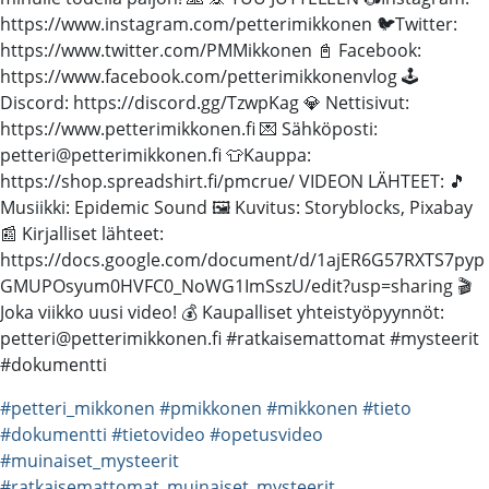
https://www.instagram.com/petterimikkonen 🐦Twitter:
https://www.twitter.com/PMMikkonen 📓 Facebook:
https://www.facebook.com/petterimikkonenvlog 🕹️
Discord: https://discord.gg/TzwpKag 💎 Nettisivut:
https://www.petterimikkonen.fi 💌 Sähköposti:
petteri@petterimikkonen.fi 👕Kauppa:
https://shop.spreadshirt.fi/pmcrue/ VIDEON LÄHTEET: 🎵
Musiikki: Epidemic Sound 🖼️ Kuvitus: Storyblocks, Pixabay
📰 Kirjalliset lähteet:
https://docs.google.com/document/d/1ajER6G57RXTS7pyp
GMUPOsyum0HVFC0_NoWG1ImSszU/edit?usp=sharing 🎬
Joka viikko uusi video! 💰 Kaupalliset yhteistyöpyynnöt:
petteri@petterimikkonen.fi #ratkaisemattomat #mysteerit
#dokumentti
#petteri_mikkonen
#pmikkonen
#mikkonen
#tieto
#dokumentti
#tietovideo
#opetusvideo
#muinaiset_mysteerit
#ratkaisemattomat_muinaiset_mysteerit