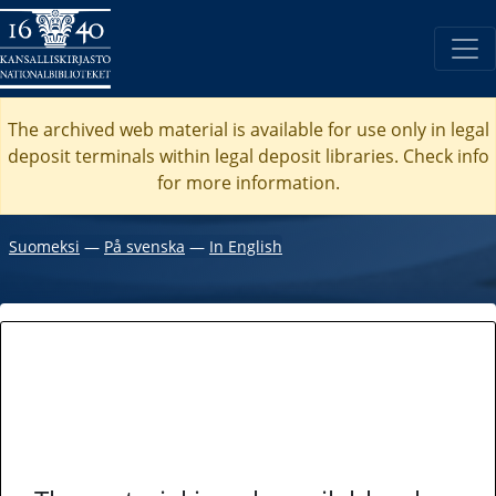
The archived web material is available for use only in legal
deposit terminals within legal deposit libraries. Check
info
for more information.
Suomeksi
―
På svenska
―
In English