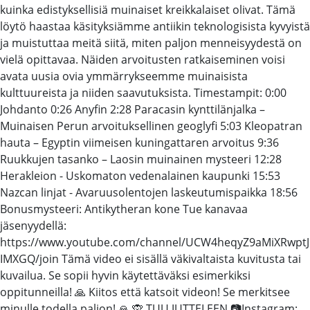
kuinka edistyksellisiä muinaiset kreikkalaiset olivat. Tämä
löytö haastaa käsityksiämme antiikin teknologisista kyvyistä
ja muistuttaa meitä siitä, miten paljon menneisyydestä on
vielä opittavaa. Näiden arvoitusten ratkaiseminen voisi
avata uusia ovia ymmärrykseemme muinaisista
kulttuureista ja niiden saavutuksista. Timestampit: 0:00
Johdanto 0:26 Anyfin 2:28 Paracasin kynttilänjalka –
Muinaisen Perun arvoituksellinen geoglyfi 5:03 Kleopatran
hauta – Egyptin viimeisen kuningattaren arvoitus 9:36
Ruukkujen tasanko – Laosin muinainen mysteeri 12:28
Herakleion - Uskomaton vedenalainen kaupunki 15:53
Nazcan linjat - Avaruusolentojen laskeutumispaikka 18:56
Bonusmysteeri: Antikytheran kone Tue kanavaa
jäsenyydellä:
https://www.youtube.com/channel/UCW4heqyZ9aMiXRwptJ
IMXGQ/join Tämä video ei sisällä väkivaltaista kuvitusta tai
kuvailua. Se sopii hyvin käytettäväksi esimerkiksi
oppitunneilla! 🙏 Kiitos että katsoit videon! Se merkitsee
minulle todella paljon! 🙏 🙊 TUU JUTTELEEN 📷Instagram: