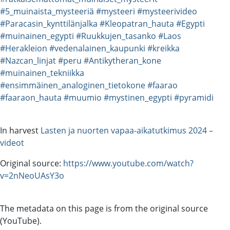
#5_muinaista_mysteeriä
#mysteeri
#mysteerivideo
#Paracasin_kynttilänjalka
#Kleopatran_hauta
#Egypti
#muinainen_egypti
#Ruukkujen_tasanko
#Laos
#Herakleion
#vedenalainen_kaupunki
#kreikka
#Nazcan_linjat
#peru
#Antikytheran_kone
#muinainen_tekniikka
#ensimmäinen_analoginen_tietokone
#faarao
#faaraon_hauta
#muumio
#mystinen_egypti
#pyramidi
In harvest
Lasten ja nuorten vapaa-aikatutkimus 2024 –
videot
Original source:
https://www.youtube.com/watch?
v=2nNeoUAsY3o
The metadata on this page is from the original source
(YouTube).