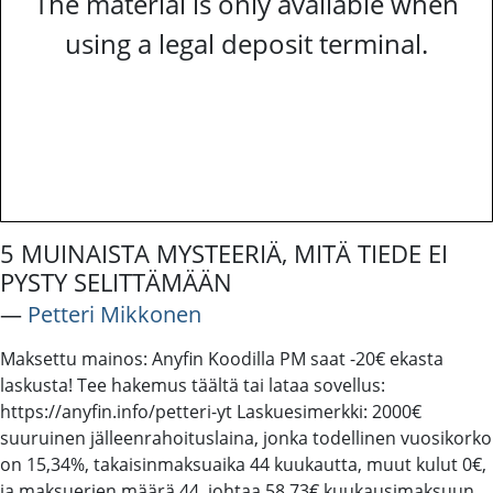
The material is only available when
using a legal deposit terminal.
5 MUINAISTA MYSTEERIÄ, MITÄ TIEDE EI
PYSTY SELITTÄMÄÄN
―
Petteri Mikkonen
Maksettu mainos: Anyfin Koodilla PM saat -20€ ekasta
laskusta! Tee hakemus täältä tai lataa sovellus:
https://anyfin.info/petteri-yt Laskuesimerkki: 2000€
suuruinen jälleenrahoituslaina, jonka todellinen vuosikorko
on 15,34%, takaisinmaksuaika 44 kuukautta, muut kulut 0€,
ja maksuerien määrä 44, johtaa 58,73€ kuukausimaksuun.