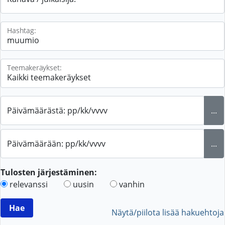
Hashtag:
Teemakeräykset:
Päivämäärästä: pp/kk/vvvv
...
Päivämäärään: pp/kk/vvvv
...
Tulosten järjestäminen:
relevanssi
uusin
vanhin
Näytä/piilota lisää hakuehtoja