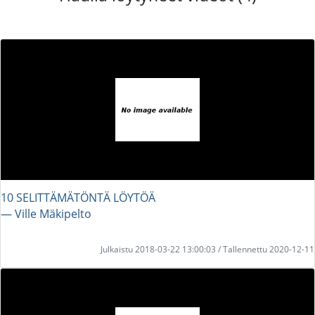
10 SELITTÄMÄTÖNTÄ LÖYTÖÄ
― Ville Mäkipelto
Julkaistu 2018-03-22 13:00:03 / Tallennettu 2020-12-11