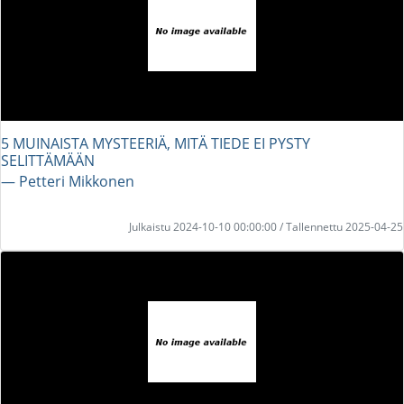
5 MUINAISTA MYSTEERIÄ, MITÄ TIEDE EI PYSTY
SELITTÄMÄÄN
― Petteri Mikkonen
Julkaistu 2024-10-10 00:00:00 / Tallennettu 2025-04-25