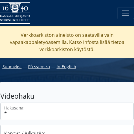
Verkkoarkiston aineisto on saatavilla vain
vapaakappaletyöasemilla. Katso
infosta
lisää tietoa
verkkoarkiston käytöstä.
Suomeksi
―
På svenska
―
In English
Videohaku
Hakusana:
Kanava / julkaisija: