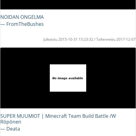
NOIDAN ONGELMA
― FromTheBushes
Julkaistu 2015-10-31 15:23:32 / Tallennettu 2017-12-07
SUPER MUUMIOT | Minecraft Team Build Battle /W
Röpönen
― Deata