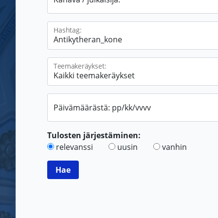
Hashtag:
Teemakeräykset:
Päivämäärästä: pp/kk/vvvv
Tulosten järjestäminen:
relevanssi
uusin
vanhin