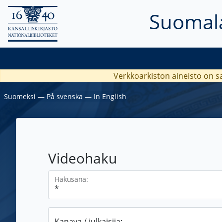
Suomala
Verkkoarkiston aineisto on s
Suomeksi
―
På svenska
―
In English
Videohaku
Hakusana:
Kanava / julkaisija: