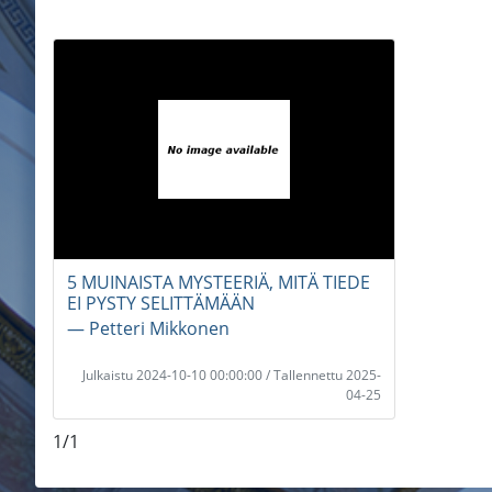
5 MUINAISTA MYSTEERIÄ, MITÄ TIEDE
EI PYSTY SELITTÄMÄÄN
― Petteri Mikkonen
Julkaistu 2024-10-10 00:00:00 / Tallennettu 2025-
04-25
1/1