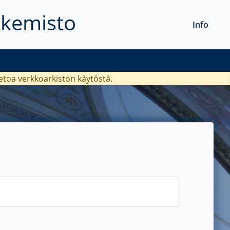
akemisto
Info
ietoa verkkoarkiston käytöstä.