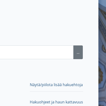
...
Näytä/piilota lisää hakuehtoja
Hakuohjeet ja haun kattavuus