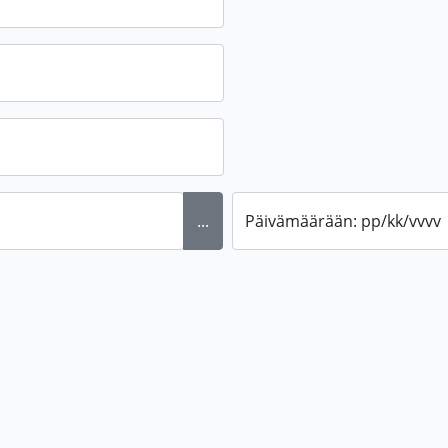
...
Päivämäärään: pp/kk/vvvv