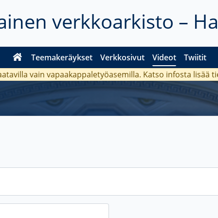
inen verkkoarkisto – H
Teemakeräykset
Verkkosivut
Videot
Twiitit
aatavilla vain vapaakappaletyöasemilla. Katso
infosta
lisää t