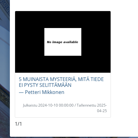
5 MUINAISTA MYSTEERIÄ, MITÄ TIEDE
EI PYSTY SELITTÄMÄÄN
― Petteri Mikkonen
Julkaistu 2024-10-10 00:00:00 / Tallennettu 2025-
04-25
1/1