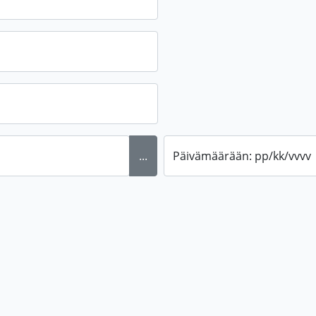
...
Päivämäärään: pp/kk/vvvv