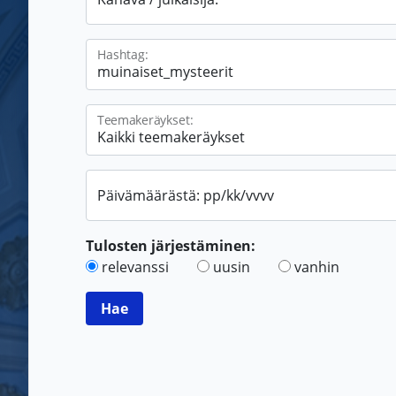
Hashtag:
Teemakeräykset:
Päivämäärästä: pp/kk/vvvv
Tulosten järjestäminen:
relevanssi
uusin
vanhin