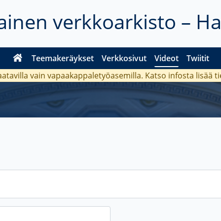
inen verkkoarkisto – H
Teemakeräykset
Verkkosivut
Videot
Twiitit
aatavilla vain vapaakappaletyöasemilla. Katso
infosta
lisää t