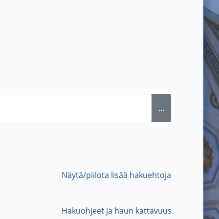
...
Näytä/piilota lisää hakuehtoja
Hakuohjeet ja haun kattavuus