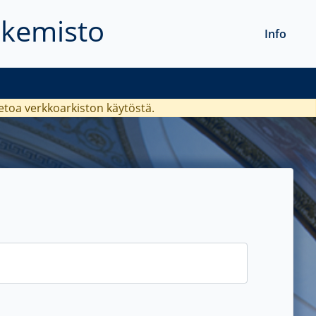
akemisto
Info
ietoa verkkoarkiston käytöstä.