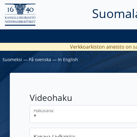
Suomala
Verkkoarkiston aineisto on s
Suomeksi
―
På svenska
―
In English
Videohaku
Hakusana:
Kanava / julkaisija: