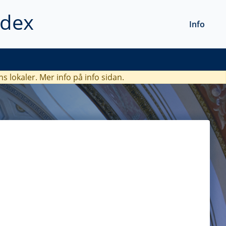
ndex
Info
ns lokaler. Mer info
på info sidan.