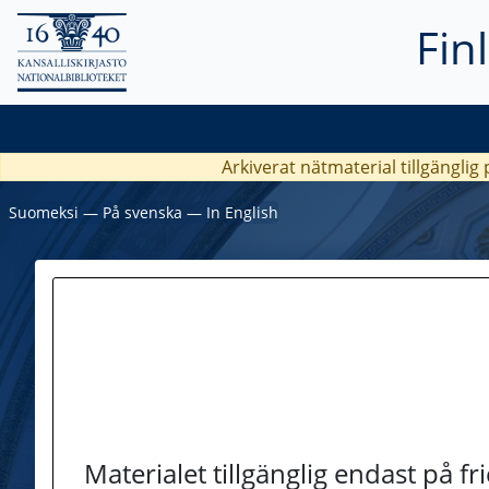
Fin
Arkiverat nätmaterial tillgänglig
Suomeksi
―
På svenska
―
In English
Materialet tillgänglig endast på f