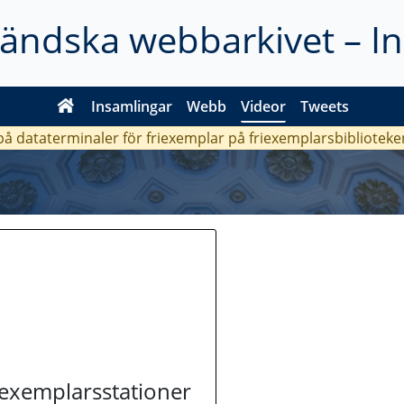
ländska webbarkivet – I
Insamlingar
Webb
Videor
Tweets
 på dataterminaler för friexemplar på friexemplarsbiblioteke
riexemplarsstationer