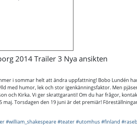
rg 2014 Trailer 3 Nya ansikten
ommer i sommar helt att ändra uppfattning! Bobo Lundén har
fylld med humor, lek och stor igenkänningsfaktor. Men pjäsen
on och Kirka. Vi ger skrattgaranti! Om du har frågor, kontak
maj. Torsdagen den 19 juni är det premiär! Föreställningar on
ler
#william_shakespeare
#teater
#utomhus
#finland
#rase