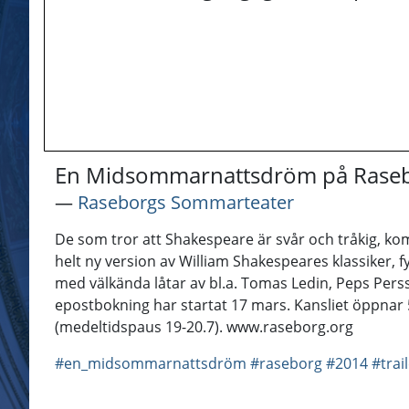
En Midsommarnattsdröm på Rasebo
―
Raseborgs Sommarteater
De som tror att Shakespeare är svår och tråkig, k
helt ny version av William Shakespeares klassiker, 
med välkända låtar av bl.a. Tomas Ledin, Peps Perss
epostbokning har startat 17 mars. Kansliet öppnar 5 
(medeltidspaus 19-20.7). www.raseborg.org
#en_midsommarnattsdröm
#raseborg
#2014
#trai