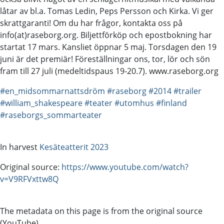
låtar av bl.a. Tomas Ledin, Peps Persson och Kirka. Vi ger
skrattgaranti! Om du har frågor, kontakta oss på
info(at)raseborg.org. Biljettförköp och epostbokning har
startat 17 mars. Kansliet öppnar 5 maj. Torsdagen den 19
juni är det premiär! Föreställningar ons, tor, lör och sön
fram till 27 juli (medeltidspaus 19-20.7). www.raseborg.org
#en_midsommarnattsdröm
#raseborg
#2014
#trailer
#william_shakespeare
#teater
#utomhus
#finland
#raseborgs_sommarteater
In harvest
Kesäteatterit 2023
Original source:
https://www.youtube.com/watch?
v=V9RFVxttw8Q
The metadata on this page is from the original source
(YouTube).