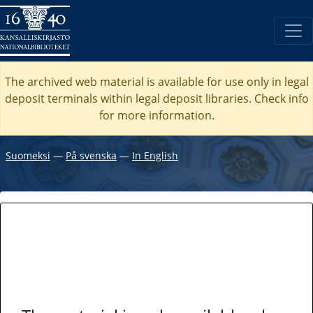
The archived web material is available for use only in legal
deposit terminals within legal deposit libraries. Check
info
for more information.
Suomeksi
―
På svenska
―
In English