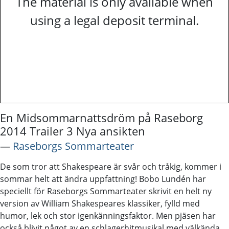
The material is only available when
using a legal deposit terminal.
En Midsommarnattsdröm på Raseborg
2014 Trailer 3 Nya ansikten
―
Raseborgs Sommarteater
De som tror att Shakespeare är svår och tråkig, kommer i
sommar helt att ändra uppfattning! Bobo Lundén har
speciellt för Raseborgs Sommarteater skrivit en helt ny
version av William Shakespeares klassiker, fylld med
humor, lek och stor igenkänningsfaktor. Men pjäsen har
också blivit något av en schlagerhitmusikal med välkända