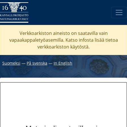
Verkkoarkiston aineisto on saatavilla vain
vapaakappaletyöasemilla. Katso
infosta
lisää tietoa
verkkoarkiston käytöstä.
Suomeksi
―
På svenska
―
In English