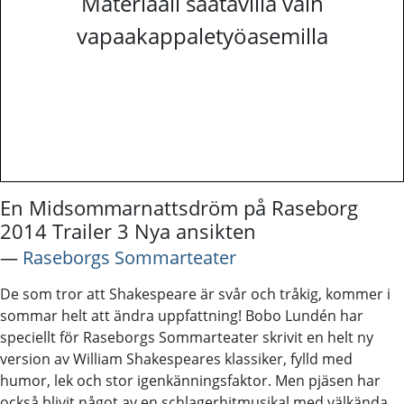
Materiaali saatavilla vain
vapaakappaletyöasemilla
En Midsommarnattsdröm på Raseborg
2014 Trailer 3 Nya ansikten
―
Raseborgs Sommarteater
De som tror att Shakespeare är svår och tråkig, kommer i
sommar helt att ändra uppfattning! Bobo Lundén har
speciellt för Raseborgs Sommarteater skrivit en helt ny
version av William Shakespeares klassiker, fylld med
humor, lek och stor igenkänningsfaktor. Men pjäsen har
också blivit något av en schlagerhitmusikal med välkända