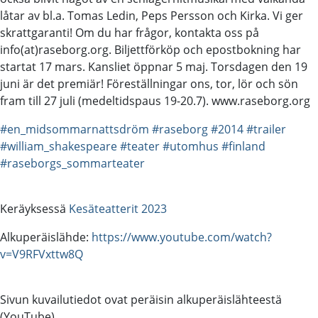
låtar av bl.a. Tomas Ledin, Peps Persson och Kirka. Vi ger
skrattgaranti! Om du har frågor, kontakta oss på
info(at)raseborg.org. Biljettförköp och epostbokning har
startat 17 mars. Kansliet öppnar 5 maj. Torsdagen den 19
juni är det premiär! Föreställningar ons, tor, lör och sön
fram till 27 juli (medeltidspaus 19-20.7). www.raseborg.org
#en_midsommarnattsdröm
#raseborg
#2014
#trailer
#william_shakespeare
#teater
#utomhus
#finland
#raseborgs_sommarteater
Keräyksessä
Kesäteatterit 2023
Alkuperäislähde:
https://www.youtube.com/watch?
v=V9RFVxttw8Q
Sivun kuvailutiedot ovat peräisin alkuperäislähteestä
(YouTube).