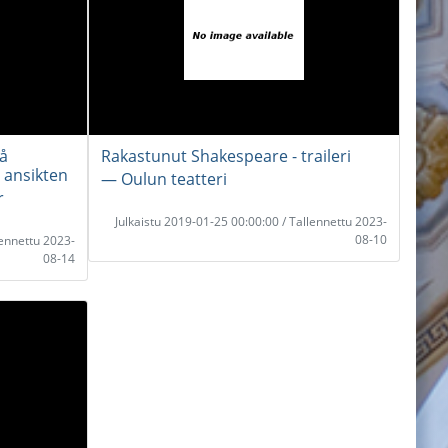
å
Rakastunut Shakespeare - traileri
 ansikten
― Oulun teatteri
r
Julkaistu 2019-01-25 00:00:00 / Tallennettu 2023-
08-10
lennettu 2023-
08-14