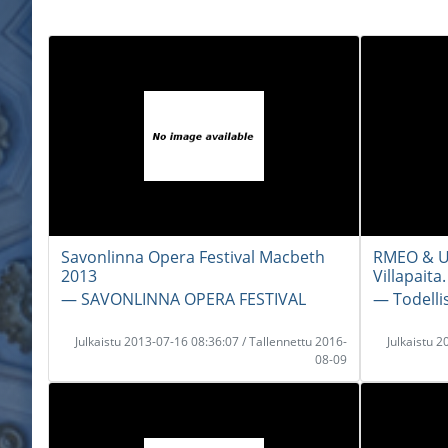
Savonlinna Opera Festival Macbeth
RMEO & UL
2013
Villapaita.
― SAVONLINNA OPERA FESTIVAL
― Todelli
Julkaistu 2013-07-16 08:36:07 / Tallennettu 2016-
Julkaistu 
08-09