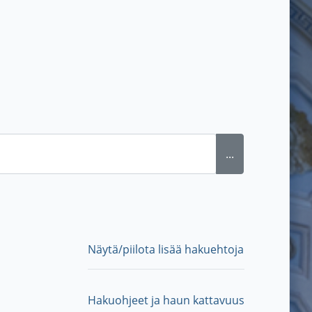
...
Näytä/piilota lisää hakuehtoja
Hakuohjeet ja haun kattavuus