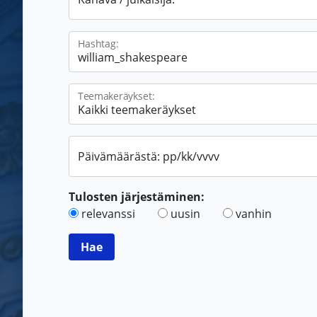
Hashtag:
Teemakeräykset:
Päivämäärästä: pp/kk/vvvv
Tulosten järjestäminen:
relevanssi
uusin
vanhin