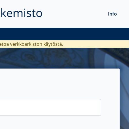
akemisto
Info
ietoa verkkoarkiston käytöstä.