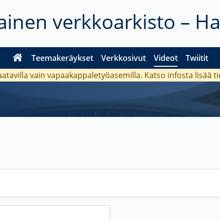
inen verkkoarkisto – H
Teemakeräykset
Verkkosivut
Videot
Twiitit
aatavilla vain vapaakappaletyöasemilla. Katso
infosta
lisää t