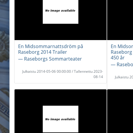
En Midsommarnattsdröm på
En Midso
Raseborg 2014 Trailer
Raseborg 
450 år
― Raseborgs Sommarteater
― Rasebo
Julkaistu 2014-05-06 00:00:00 / Tallennettu 2023-
08-14
Julkaistu 