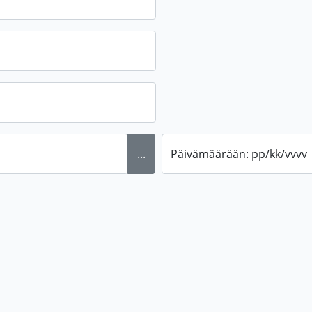
...
Päivämäärään: pp/kk/vvvv