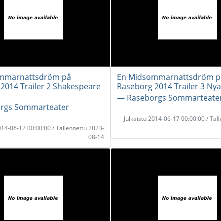
mmarnattsdröm på
En Midsommarnattsdröm p
2014 Trailer 2 Shakespeare
Raseborg 2014 Trailer 3 Nya
― Raseborgs Sommarteate
rgs Sommarteater
Julkaistu 2014-06-17 00:00:00 / Tal
2014-06-12 00:00:00 / Tallennettu 2023-
08-14