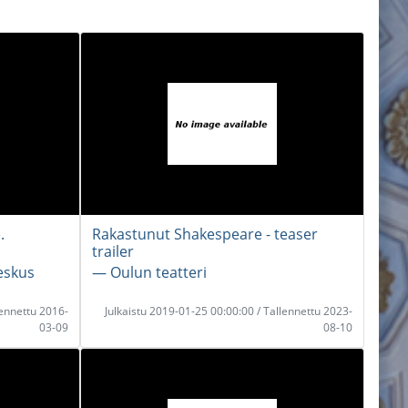
.
Rakastunut Shakespeare - teaser
trailer
eskus
― Oulun teatteri
lennettu 2016-
Julkaistu 2019-01-25 00:00:00 / Tallennettu 2023-
03-09
08-10