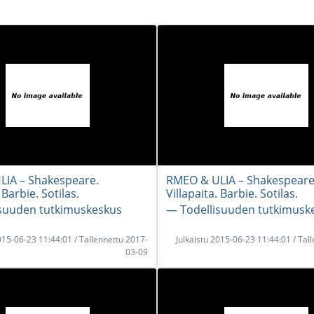
IA – Shakespeare.
RMEO & ULIA – Shakespeare
 Barbie. Sotilas.
Villapaita. Barbie. Sotilas.
suuden tutkimuskeskus
― Todellisuuden tutkimusk
2015-06-23 11:44:01 / Tallennettu 2017-
Julkaistu 2015-06-23 11:44:01 / Tal
03-09