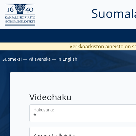
Suomala
Verkkoarkiston aineisto on s
Suomeksi
―
På svenska
―
In English
Videohaku
Hakusana:
Kanava / julkaisija: