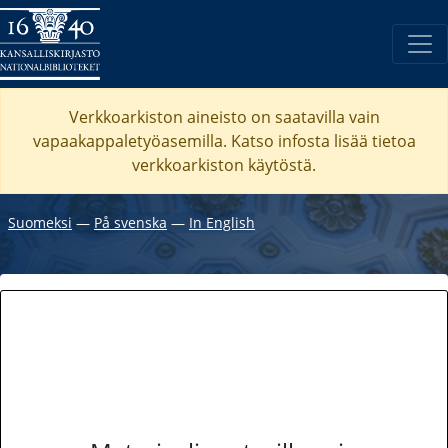
Verkkoarkiston aineisto on saatavilla vain
vapaakappaletyöasemilla. Katso
infosta
lisää tietoa
verkkoarkiston käytöstä.
Suomeksi
―
På svenska
―
In English