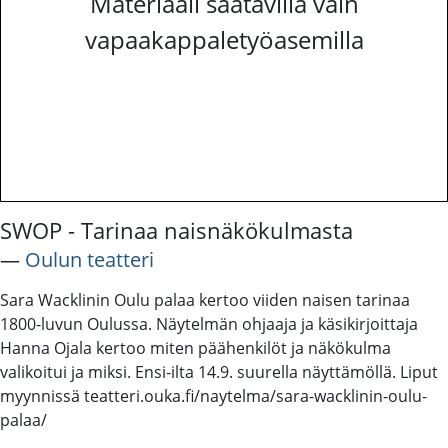
Materiaali saatavilla vain
vapaakappaletyöasemilla
SWOP - Tarinaa naisnäkökulmasta
―
Oulun teatteri
Sara Wacklinin Oulu palaa kertoo viiden naisen tarinaa
1800-luvun Oulussa. Näytelmän ohjaaja ja käsikirjoittaja
Hanna Ojala kertoo miten päähenkilöt ja näkökulma
valikoitui ja miksi. Ensi-ilta 14.9. suurella näyttämöllä. Liput
myynnissä teatteri.ouka.fi/naytelma/sara-wacklinin-oulu-
palaa/