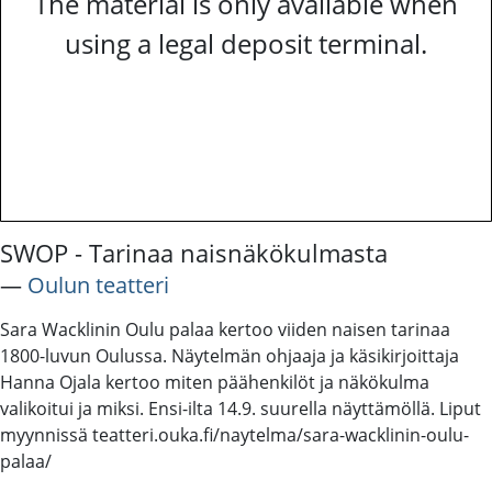
The material is only available when
using a legal deposit terminal.
SWOP - Tarinaa naisnäkökulmasta
―
Oulun teatteri
Sara Wacklinin Oulu palaa kertoo viiden naisen tarinaa
1800-luvun Oulussa. Näytelmän ohjaaja ja käsikirjoittaja
Hanna Ojala kertoo miten päähenkilöt ja näkökulma
valikoitui ja miksi. Ensi-ilta 14.9. suurella näyttämöllä. Liput
myynnissä teatteri.ouka.fi/naytelma/sara-wacklinin-oulu-
palaa/