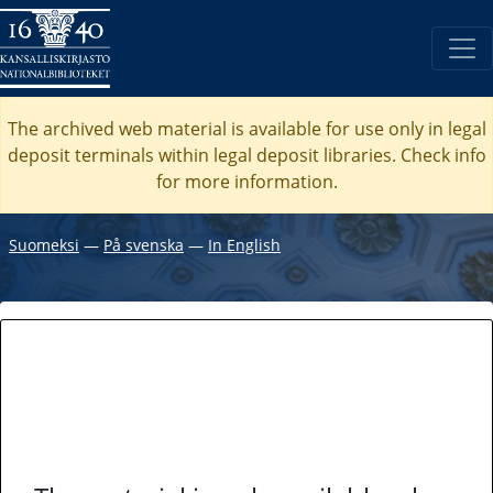
The archived web material is available for use only in legal
deposit terminals within legal deposit libraries. Check
info
for more information.
Suomeksi
―
På svenska
―
In English