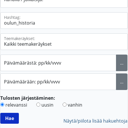
Hashtag:
Teemakeräykset:
Päivämäärästä: pp/kk/vvvv
...
Päivämäärään: pp/kk/vvvv
...
Tulosten järjestäminen:
relevanssi
uusin
vanhin
Näytä/piilota lisää hakuehtoja