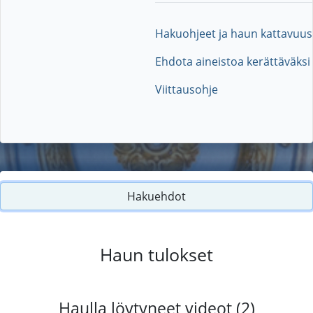
Hakuohjeet ja haun kattavuus
Ehdota aineistoa kerättäväksi
Viittausohje
Hakuehdot
Haun tulokset
Haulla löytyneet videot (2)