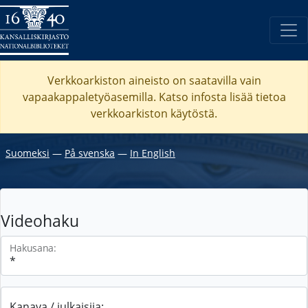
Verkkoarkiston aineisto on saatavilla vain
vapaakappaletyöasemilla. Katso
infosta
lisää tietoa
verkkoarkiston käytöstä.
Suomeksi
―
På svenska
―
In English
Videohaku
Hakusana:
Kanava / julkaisija: