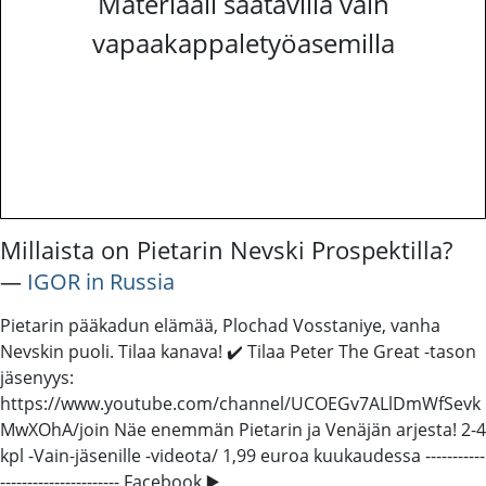
Materiaali saatavilla vain
vapaakappaletyöasemilla
Millaista on Pietarin Nevski Prospektilla?
―
IGOR in Russia
Pietarin pääkadun elämää, Plochad Vosstaniye, vanha
Nevskin puoli. Tilaa kanava! ✔️ Tilaa Peter The Great -tason
jäsenyys:
https://www.youtube.com/channel/UCOEGv7ALlDmWfSevk
MwXOhA/join Näe enemmän Pietarin ja Venäjän arjesta! 2-4
kpl -Vain-jäsenille -videota/ 1,99 euroa kuukaudessa -----------
---------------------- Facebook ▶️