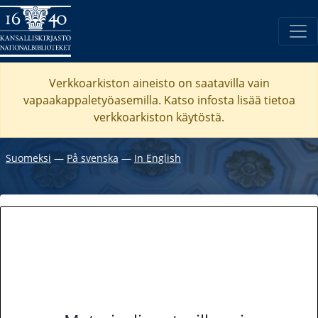
Verkkoarkiston aineisto on saatavilla vain
vapaakappaletyöasemilla. Katso
infosta
lisää tietoa
verkkoarkiston käytöstä.
Suomeksi
―
På svenska
―
In English