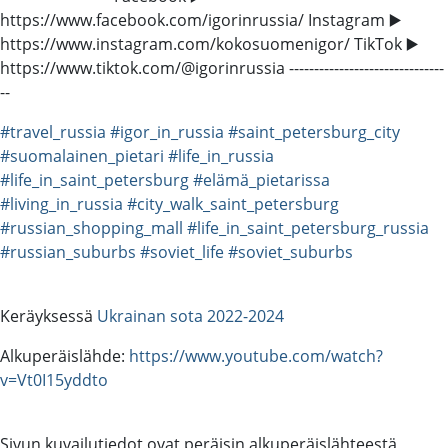
https://www.facebook.com/igorinrussia/ Instagram ▶️
https://www.instagram.com/kokosuomenigor/ TikTok ▶️
https://www.tiktok.com/@igorinrussia -------------------------------
--
#travel_russia
#igor_in_russia
#saint_petersburg_city
#suomalainen_pietari
#life_in_russia
#life_in_saint_petersburg
#elämä_pietarissa
#living_in_russia
#city_walk_saint_petersburg
#russian_shopping_mall
#life_in_saint_petersburg_russia
#russian_suburbs
#soviet_life
#soviet_suburbs
Keräyksessä
Ukrainan sota 2022-2024
Alkuperäislähde:
https://www.youtube.com/watch?
v=Vt0I15yddto
Sivun kuvailutiedot ovat peräisin alkuperäislähteestä