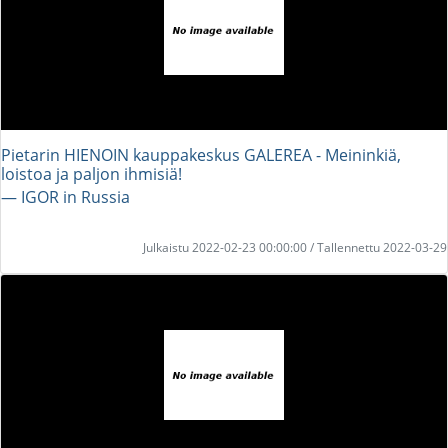
Pietarin HIENOIN kauppakeskus GALEREA - Meininkiä,
loistoa ja paljon ihmisiä!
― IGOR in Russia
Julkaistu 2022-02-23 00:00:00 / Tallennettu 2022-03-29