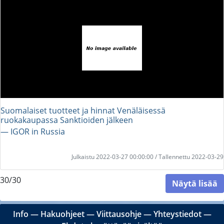
Suomalaiset tuotteet ja hinnat Venäläisessä
ruokakaupassa Sanktioiden jälkeen
― IGOR in Russia
Julkaistu 2022-03-27 00:00:00 / Tallennettu 2022-03-29
30/30
Näytä lisää
Info
―
Hakuohjeet
―
Viittausohje
―
Yhteystiedot
―