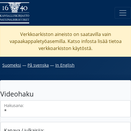
Verkkoarkiston aineisto on saatavilla vain
vapaakappaletyöasemilla. Katso
infosta
lisää tietoa
verkkoarkiston käytöstä.
Suomeksi
―
På svenska
―
In English
Videohaku
Hakusana:
Kanava / julkaisija: