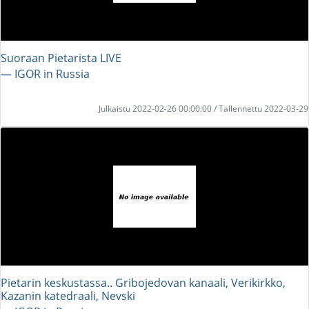
Suoraan Pietarista LIVE
― IGOR in Russia
Julkaistu 2022-02-26 00:00:00 / Tallennettu 2022-03-29
Pietarin keskustassa.. Gribojedovan kanaali, Verikirkko,
Kazanin katedraali, Nevski