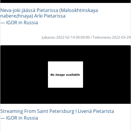
Neva-joki jäässä Pietarissa (Malookhtinskaya
naberezhnaya) Arki Pietarissa
― IGOR in Russia
Julkaistu 2022-02-14 00:00:00 / Tallennettu 2022-03-29
Streaming From Saint Petersburg I Livenä Pietarista
― IGOR in Russia