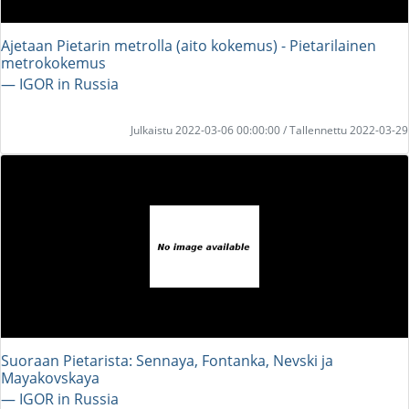
Ajetaan Pietarin metrolla (aito kokemus) - Pietarilainen
metrokokemus
― IGOR in Russia
Julkaistu 2022-03-06 00:00:00 / Tallennettu 2022-03-29
Suoraan Pietarista: Sennaya, Fontanka, Nevski ja
Mayakovskaya
― IGOR in Russia