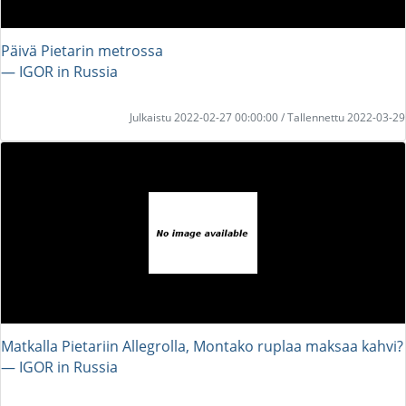
Päivä Pietarin metrossa
― IGOR in Russia
Julkaistu 2022-02-27 00:00:00 / Tallennettu 2022-03-29
Matkalla Pietariin Allegrolla, Montako ruplaa maksaa kahvi?
― IGOR in Russia