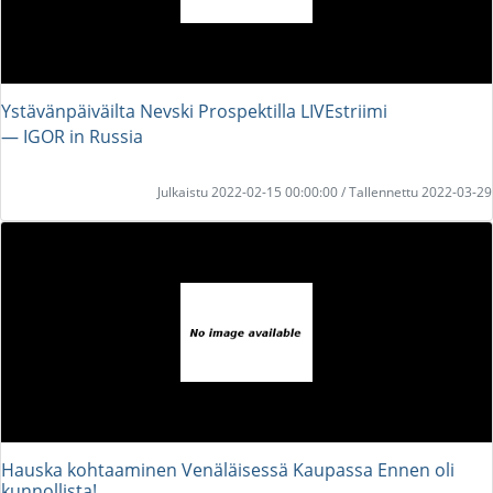
Ystävänpäiväilta Nevski Prospektilla LIVEstriimi
― IGOR in Russia
Julkaistu 2022-02-15 00:00:00 / Tallennettu 2022-03-29
Hauska kohtaaminen Venäläisessä Kaupassa Ennen oli
kunnollista!