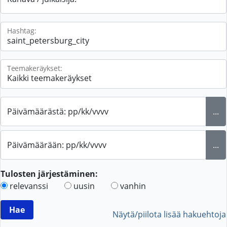
Hashtag:
Teemakeräykset:
Päivämäärästä: pp/kk/vvvv
...
Päivämäärään: pp/kk/vvvv
...
Tulosten järjestäminen:
relevanssi
uusin
vanhin
Näytä/piilota lisää hakuehtoja