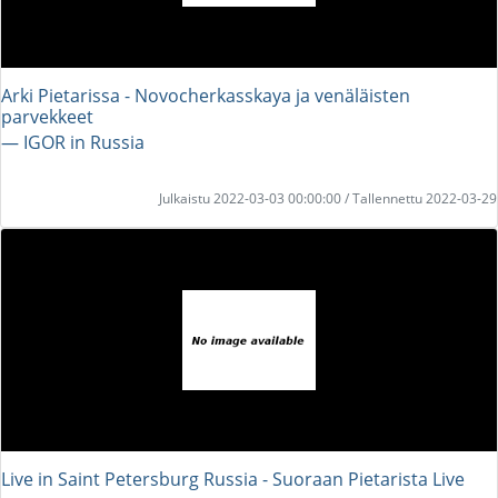
Arki Pietarissa - Novocherkasskaya ja venäläisten
parvekkeet
― IGOR in Russia
Julkaistu 2022-03-03 00:00:00 / Tallennettu 2022-03-29
Live in Saint Petersburg Russia - Suoraan Pietarista Live