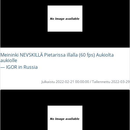
Meininki NEVSKILLÄ Pietarissa illalla (60 fps) Aukiolta
aukiolle
― IGOR in Russia
Julkaistu 2022-02-21 00:00:00 / Tallennettu 2022-03-29