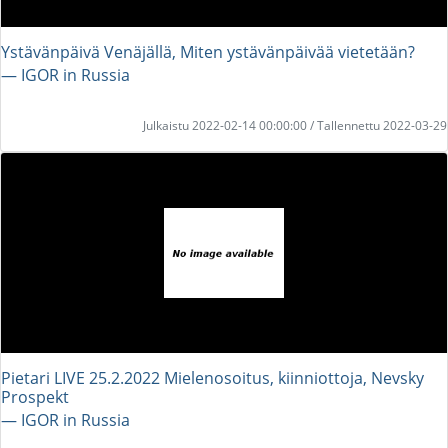
Ystävänpäivä Venäjällä, Miten ystävänpäivää vietetään?
― IGOR in Russia
Julkaistu 2022-02-14 00:00:00 / Tallennettu 2022-03-29
Pietari LIVE 25.2.2022 Mielenosoitus, kiinniottoja, Nevsky
Prospekt
― IGOR in Russia