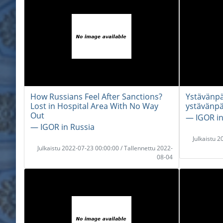
How Russians Feel After Sanctions?
Ystävänpä
Lost in Hospital Area With No Way
ystävänpä
Out
― IGOR in
― IGOR in Russia
Julkaistu 
Julkaistu 2022-07-23 00:00:00 / Tallennettu 2022-
08-04