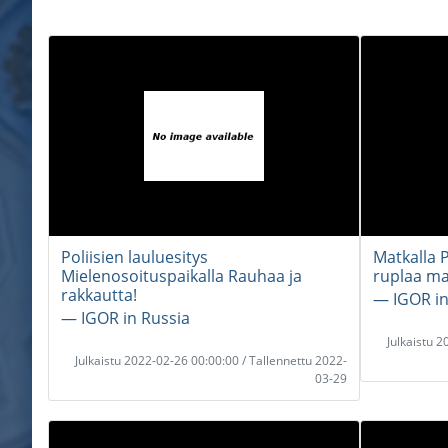
Poliisien lauluesitys
Matkalla P
Mielenosoituspaikalla Rauhaa ja
ruplaa ma
rakkautta!
― IGOR in
― IGOR in Russia
Julkaistu 
Julkaistu 2022-02-26 00:00:00 / Tallennettu 2022-
03-29