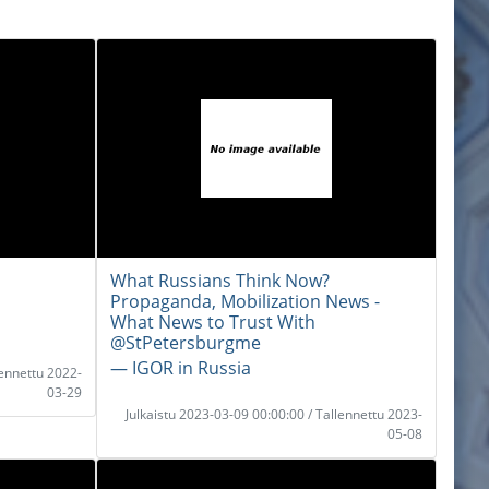
What Russians Think Now?
Propaganda, Mobilization News -
What News to Trust With
@StPetersburgme
― IGOR in Russia
lennettu 2022-
03-29
Julkaistu 2023-03-09 00:00:00 / Tallennettu 2023-
05-08