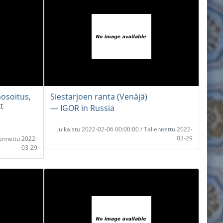
nosoitus,
Siestarjoen ranta (Venäjä)
t
― IGOR in Russia
Julkaistu 2022-02-06 00:00:00 / Tallennettu 2022-
03-29
lennettu 2022-
03-29