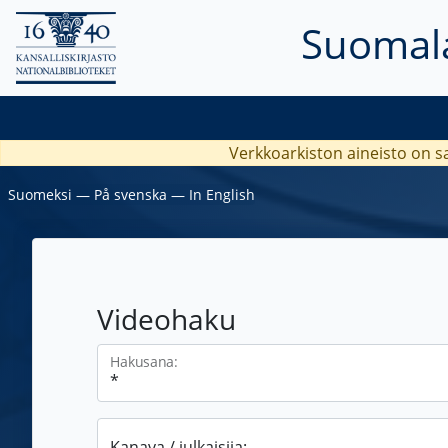
Suomala
Verkkoarkiston aineisto on s
Suomeksi
―
På svenska
―
In English
Videohaku
Hakusana:
Kanava / julkaisija: