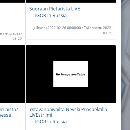
Suoraan Pietarista LIVE
― IGOR in Russia
Julkaistu 2022-02-26 00:00:00 / Tallennettu 2022-
03-29
lennettu 2022-
03-29
rilaista?
Ystävänpäiväilta Nevski Prospektilla
sessa
LIVEstriimi
― IGOR in Russia