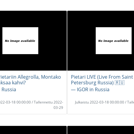
ietariin Allegrolla, Montako
Pietari LIVE (Live From Saint
ksaa kahvi?
Petersburg Russia) 🇷🇺
 Russia
― IGOR in Russia
2022-03-18 00:00:00 / Tallennettu 2022-
Julkaistu 2022-03-18 00:00:00 / Tal
03-29