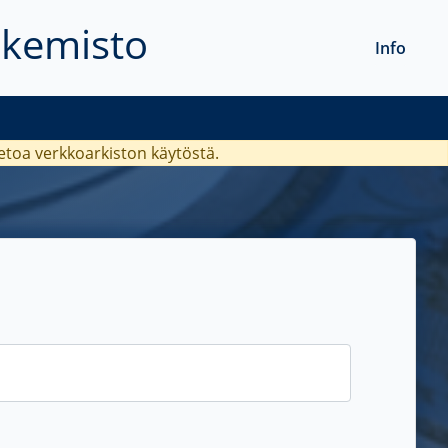
akemisto
Info
ietoa verkkoarkiston käytöstä.