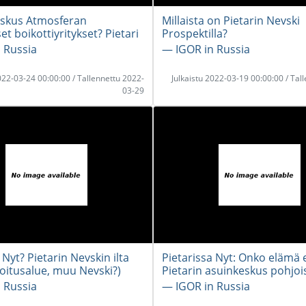
skus Atmosferan
Millaista on Pietarin Nevski
t boikottiyritykset? Pietari
Prospektilla?
 Russia
― IGOR in Russia
2022-03-24 00:00:00 / Tallennettu 2022-
Julkaistu 2022-03-19 00:00:00 / Tal
03-29
 Nyt? Pietarin Nevskin ilta
Pietarissa Nyt: Onko elämä e
oitusalue, muu Nevski?)
Pietarin asuinkeskus pohjoi
 Russia
― IGOR in Russia