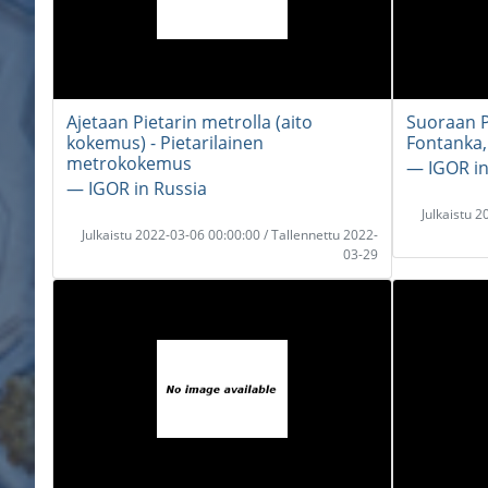
Ajetaan Pietarin metrolla (aito
Suoraan P
kokemus) - Pietarilainen
Fontanka,
metrokokemus
― IGOR in
― IGOR in Russia
Julkaistu 
Julkaistu 2022-03-06 00:00:00 / Tallennettu 2022-
03-29