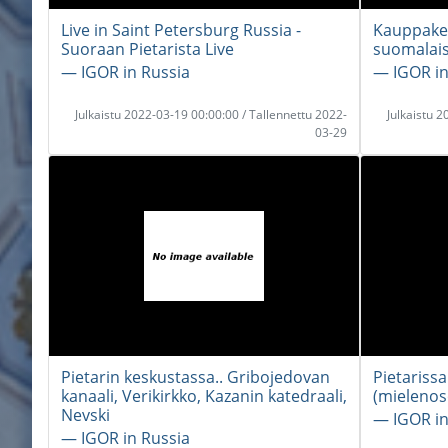
Live in Saint Petersburg Russia -
Kauppake
Suoraan Pietarista Live
suomalaise
― IGOR in Russia
― IGOR in
Julkaistu 2022-03-19 00:00:00 / Tallennettu 2022-
Julkaistu 
03-29
Pietarin keskustassa.. Gribojedovan
Pietarissa
kanaali, Verikirkko, Kazanin katedraali,
(mielenos
Nevski
― IGOR in
― IGOR in Russia