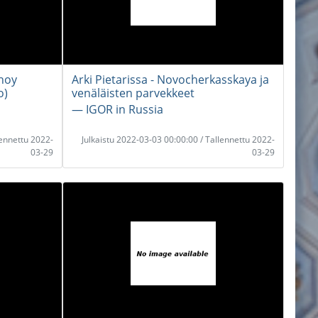
shoy
Arki Pietarissa - Novocherkasskaya ja
o)
venäläisten parvekkeet
― IGOR in Russia
lennettu 2022-
Julkaistu 2022-03-03 00:00:00 / Tallennettu 2022-
03-29
03-29