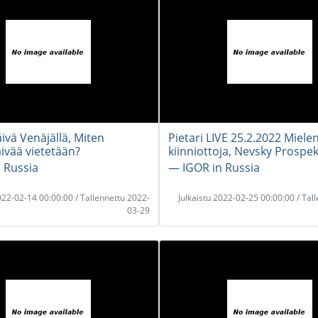
ivä Venäjällä, Miten
Pietari LIVE 25.2.2022 Miele
ivää vietetään?
kiinniottoja, Nevsky Prospek
 Russia
― IGOR in Russia
2022-02-14 00:00:00 / Tallennettu 2022-
Julkaistu 2022-02-25 00:00:00 / Tal
03-29