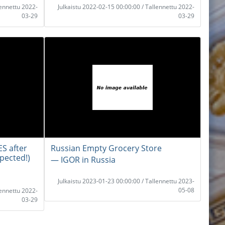
lennettu 2022-
Julkaistu 2022-02-15 00:00:00 / Tallennettu 2022-
03-29
03-29
S after
Russian Empty Grocery Store
pected!)
― IGOR in Russia
Julkaistu 2023-01-23 00:00:00 / Tallennettu 2023-
05-08
lennettu 2022-
03-29