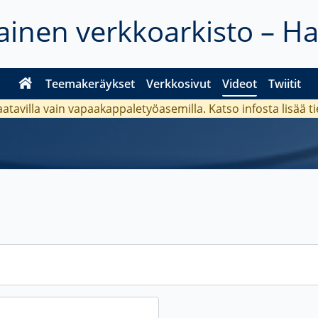
inen verkkoarkisto – H
Teemakeräykset
Verkkosivut
Videot
Twiitit
aatavilla vain vapaakappaletyöasemilla. Katso
infosta
lisää t