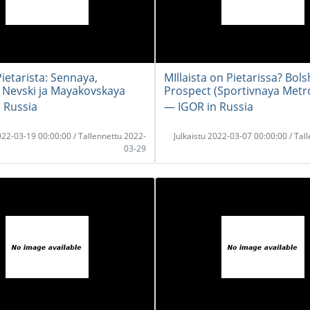
ietarista: Sennaya,
MIllaista on Pietarissa? Bol
 Nevski ja Mayakovskaya
Prospect (Sportivnaya Metr
 Russia
― IGOR in Russia
2022-03-19 00:00:00 / Tallennettu 2022-
Julkaistu 2022-03-07 00:00:00 / Tal
03-29