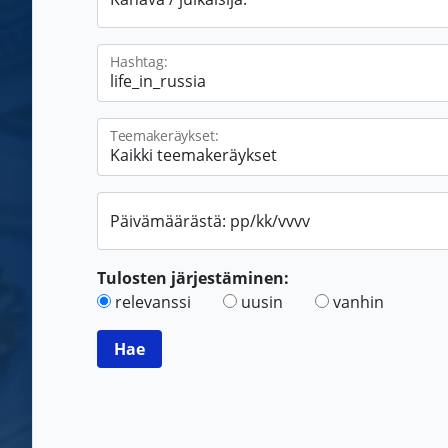
Hashtag:
Teemakeräykset:
Päivämäärästä: pp/kk/vvvv
Tulosten järjestäminen:
relevanssi
uusin
vanhin