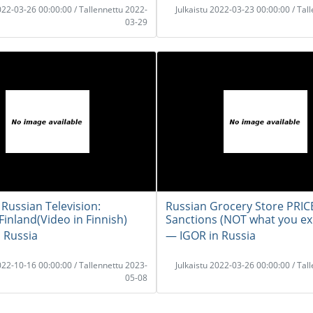
2022-03-26 00:00:00 / Tallennettu 2022-
Julkaistu 2022-03-23 00:00:00 / Tal
03-29
 Russian Television:
Russian Grocery Store PRICE
inland(Video in Finnish)
Sanctions (NOT what you ex
 Russia
― IGOR in Russia
2022-10-16 00:00:00 / Tallennettu 2023-
Julkaistu 2022-03-26 00:00:00 / Tal
05-08