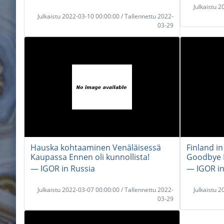
Julkaistu 
Julkaistu 2022-03-10 00:00:00 / Tallennettu 2022-
03-29
Hauska kohtaaminen Venäläisessä
Finland in
Kaupassa Ennen oli kunnollista!
Goodbye F
― IGOR in Russia
― IGOR in
Julkaistu 2022-03-07 00:00:00 / Tallennettu 2022-
Julkaistu 
03-29