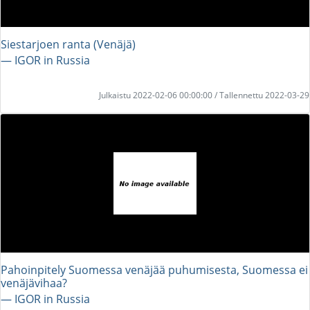
Siestarjoen ranta (Venäjä)
― IGOR in Russia
Julkaistu 2022-02-06 00:00:00 / Tallennettu 2022-03-29
Pahoinpitely Suomessa venäjää puhumisesta, Suomessa ei
venäjävihaa?
― IGOR in Russia