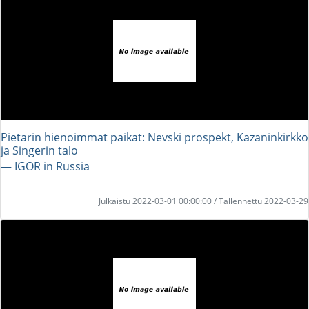
Pietarin hienoimmat paikat: Nevski prospekt, Kazaninkirkko
ja Singerin talo
― IGOR in Russia
Julkaistu 2022-03-01 00:00:00 / Tallennettu 2022-03-29