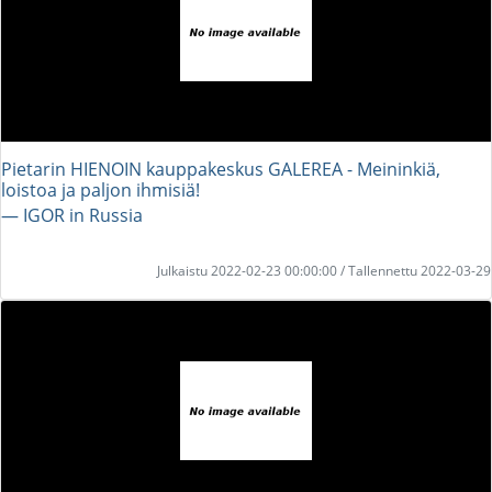
Pietarin HIENOIN kauppakeskus GALEREA - Meininkiä,
loistoa ja paljon ihmisiä!
― IGOR in Russia
Julkaistu 2022-02-23 00:00:00 / Tallennettu 2022-03-29