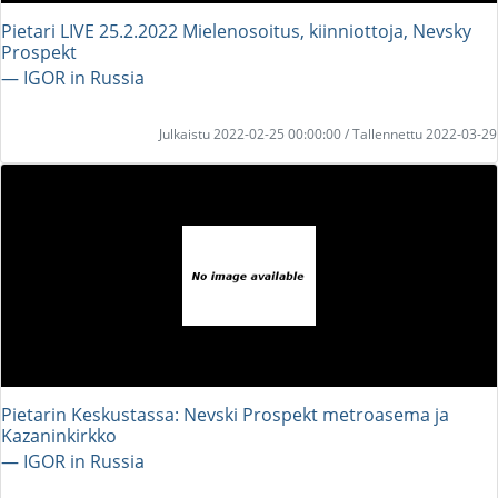
Pietari LIVE 25.2.2022 Mielenosoitus, kiinniottoja, Nevsky
Prospekt
― IGOR in Russia
Julkaistu 2022-02-25 00:00:00 / Tallennettu 2022-03-29
Pietarin Keskustassa: Nevski Prospekt metroasema ja
Kazaninkirkko
― IGOR in Russia