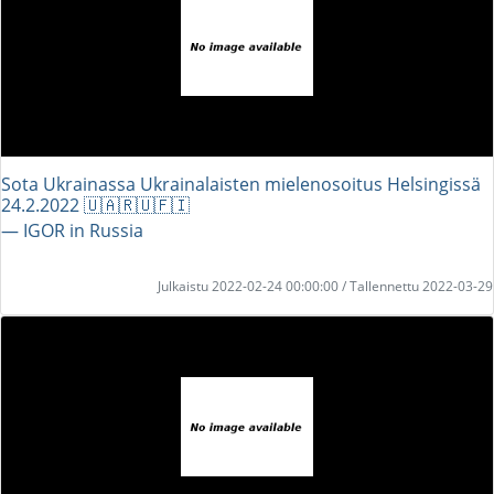
Sota Ukrainassa Ukrainalaisten mielenosoitus Helsingissä
24.2.2022 🇺🇦🇷🇺🇫🇮
― IGOR in Russia
Julkaistu 2022-02-24 00:00:00 / Tallennettu 2022-03-29