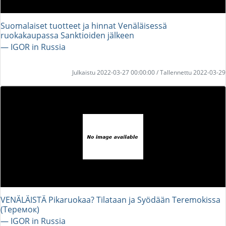
Suomalaiset tuotteet ja hinnat Venäläisessä
ruokakaupassa Sanktioiden jälkeen
― IGOR in Russia
Julkaistu 2022-03-27 00:00:00 / Tallennettu 2022-03-29
VENÄLÄISTÄ Pikaruokaa? Tilataan ja Syödään Teremokissa
(Теремок)
― IGOR in Russia