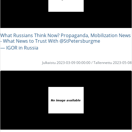
What Russians Think Now? Propaganda, Mobilization News
- What News to Trust With @StPetersburgme
― IGOR in Russia
Julkaistu 2023-03-09 00:00:00 / Tallennettu 2023-05-08