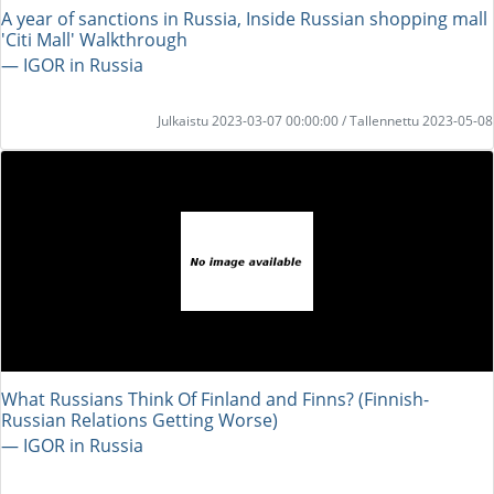
A year of sanctions in Russia, Inside Russian shopping mall
'Citi Mall' Walkthrough
― IGOR in Russia
Julkaistu 2023-03-07 00:00:00 / Tallennettu 2023-05-08
What Russians Think Of Finland and Finns? (Finnish-
Russian Relations Getting Worse)
― IGOR in Russia