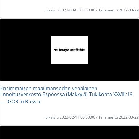
Julkaistu 2022-03-05 00:00:00 / Tallennettu 2022-03-29
Ensimmäisen maailmansodan venäläinen
linnoitusverkosto Espoossa (Mäkkylä) Tukikohta XXVIII:19
― IGOR in Russia
Julkaistu 2022-02-11 00:00:00 / Tallennettu 2022-03-29