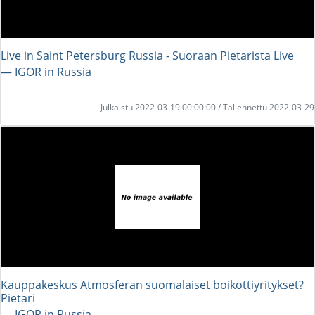
Live in Saint Petersburg Russia - Suoraan Pietarista Live
― IGOR in Russia
Julkaistu 2022-03-19 00:00:00 / Tallennettu 2022-03-29
Kauppakeskus Atmosferan suomalaiset boikottiyritykset?
Pietari
― IGOR in Russia