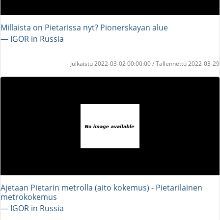
Millaista on Pietarissa nyt? Pionerskayan alue
― IGOR in Russia
Julkaistu 2022-03-02 00:00:00 / Tallennettu 2022-03-29
Ajetaan Pietarin metrolla (aito kokemus) - Pietarilainen
metrokokemus
― IGOR in Russia