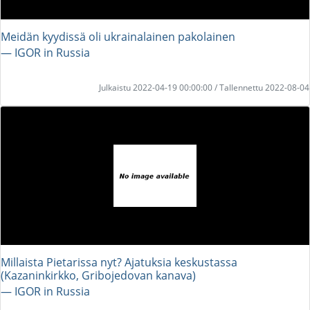
Meidän kyydissä oli ukrainalainen pakolainen
― IGOR in Russia
Julkaistu 2022-04-19 00:00:00 / Tallennettu 2022-08-04
Millaista Pietarissa nyt? Ajatuksia keskustassa
(Kazaninkirkko, Gribojedovan kanava)
― IGOR in Russia