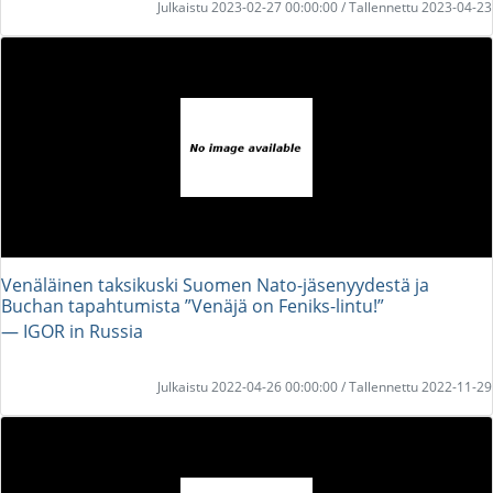
Julkaistu 2023-02-27 00:00:00 / Tallennettu 2023-04-23
Venäläinen taksikuski Suomen Nato-jäsenyydestä ja
Buchan tapahtumista ”Venäjä on Feniks-lintu!”
― IGOR in Russia
Julkaistu 2022-04-26 00:00:00 / Tallennettu 2022-11-29