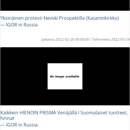
Yksinäinen protesti Nevski Prospektilla (Kazaninkirkko)
― IGOR in Russia
Julkaistu 2022-02-28 00:00:00 / Tallennettu 2022-03-29
Kaikkein HIENOIN PRISMA Venäjällä I Suomalaiset tuotteet,
hinnat
― IGOR in Russia