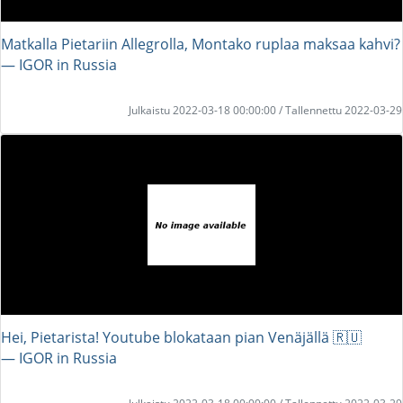
Matkalla Pietariin Allegrolla, Montako ruplaa maksaa kahvi?
― IGOR in Russia
Julkaistu 2022-03-18 00:00:00 / Tallennettu 2022-03-29
Hei, Pietarista! Youtube blokataan pian Venäjällä 🇷🇺
― IGOR in Russia