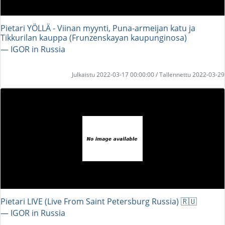
Pietari YÖLLÄ - Viinan myynti, Puna-armeijan katu ja
Tikkurilan kauppa (Frunzenskayan kaupunginosa)
― IGOR in Russia
Julkaistu 2022-03-17 00:00:00 / Tallennettu 2022-03-29
Pietari LIVE (Live From Saint Petersburg Russia) 🇷🇺
― IGOR in Russia