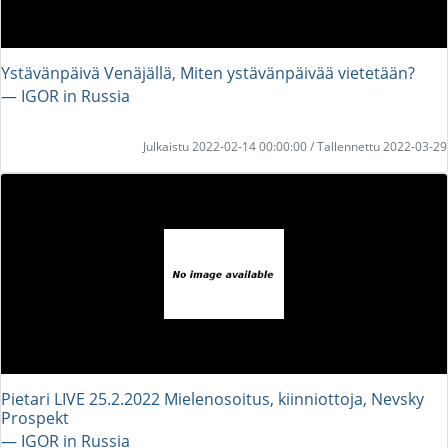
Ystävänpäivä Venäjällä, Miten ystävänpäivää vietetään?
― IGOR in Russia
Julkaistu 2022-02-14 00:00:00 / Tallennettu 2022-03-29
Pietari LIVE 25.2.2022 Mielenosoitus, kiinniottoja, Nevsky
Prospekt
― IGOR in Russia