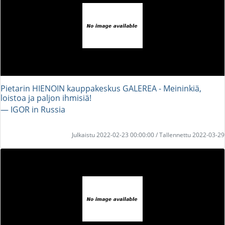
Pietarin HIENOIN kauppakeskus GALEREA - Meininkiä,
loistoa ja paljon ihmisiä!
― IGOR in Russia
Julkaistu 2022-02-23 00:00:00 / Tallennettu 2022-03-29