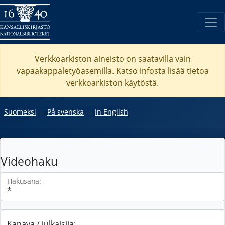
Verkkoarkiston aineisto on saatavilla vain
vapaakappaletyöasemilla. Katso
infosta
lisää tietoa
verkkoarkiston käytöstä.
Suomeksi
―
På svenska
―
In English
Videohaku
Hakusana:
Kanava / julkaisija: