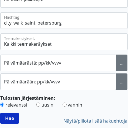
Hashtag:
Teemakeräykset:
Päivämäärästä: pp/kk/vvvv
...
Päivämäärään: pp/kk/vvvv
...
Tulosten järjestäminen:
relevanssi
uusin
vanhin
Näytä/piilota lisää hakuehtoja