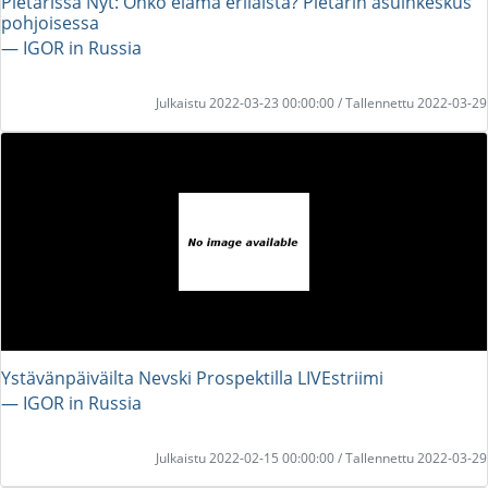
Pietarissa Nyt: Onko elämä erilaista? Pietarin asuinkeskus
pohjoisessa
― IGOR in Russia
Julkaistu 2022-03-23 00:00:00 / Tallennettu 2022-03-29
Ystävänpäiväilta Nevski Prospektilla LIVEstriimi
― IGOR in Russia
Julkaistu 2022-02-15 00:00:00 / Tallennettu 2022-03-29