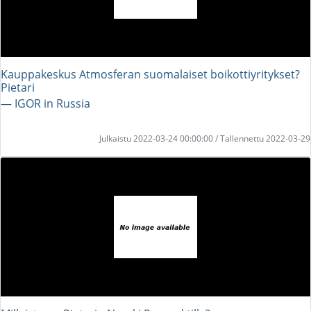
Kauppakeskus Atmosferan suomalaiset boikottiyritykset?
Pietari
― IGOR in Russia
Julkaistu 2022-03-24 00:00:00 / Tallennettu 2022-03-29