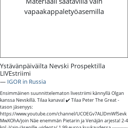
Materiaali saatavilla vain
vapaakappaletyöasemilla
Ystävänpäiväilta Nevski Prospektilla
LIVEstriimi
―
IGOR in Russia
Ensimmäinen suunnittelematon livestriimi kännyllä Olgan
kanssa Nevskillä. Tilaa kanava! ✔️ Tilaa Peter The Great -
tason jäsenyys:
https://www.youtube.com/channel/UCOEGv7ALlDmWfSevk
MwXOhA/join Näe enemmän Pietarin ja Venäjän arjesta! 2-4
kpl -Vain-jäsenille -videota/ 1,99 euroa kuukaudessa -----------