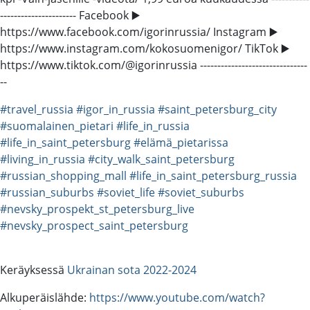
---------------------- Facebook ▶️
https://www.facebook.com/igorinrussia/ Instagram ▶️
https://www.instagram.com/kokosuomenigor/ TikTok ▶️
https://www.tiktok.com/@igorinrussia -------------------------------
--
#travel_russia
#igor_in_russia
#saint_petersburg_city
#suomalainen_pietari
#life_in_russia
#life_in_saint_petersburg
#elämä_pietarissa
#living_in_russia
#city_walk_saint_petersburg
#russian_shopping_mall
#life_in_saint_petersburg_russia
#russian_suburbs
#soviet_life
#soviet_suburbs
#nevsky_prospekt_st_petersburg_live
#nevsky_prospect_saint_petersburg
Keräyksessä
Ukrainan sota 2022-2024
Alkuperäislähde:
https://www.youtube.com/watch?