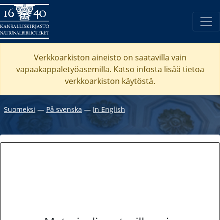
Verkkoarkiston aineisto on saatavilla vain
vapaakappaletyöasemilla. Katso
infosta
lisää tietoa
verkkoarkiston käytöstä.
Suomeksi
―
På svenska
―
In English