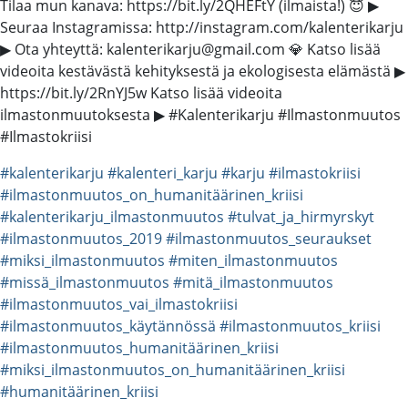
Tilaa mun kanava: https://bit.ly/2QHEFtY (ilmaista!) 😇 ▶
Seuraa Instagramissa: http://instagram.com/kalenterikarju
▶ Ota yhteyttä: kalenterikarju@gmail.com 💎 Katso lisää
videoita kestävästä kehityksestä ja ekologisesta elämästä ▶
https://bit.ly/2RnYJ5w Katso lisää videoita
ilmastonmuutoksesta ▶ #Kalenterikarju #Ilmastonmuutos
#Ilmastokriisi
#kalenterikarju
#kalenteri_karju
#karju
#ilmastokriisi
#ilmastonmuutos_on_humanitäärinen_kriisi
#kalenterikarju_ilmastonmuutos
#tulvat_ja_hirmyrskyt
#ilmastonmuutos_2019
#ilmastonmuutos_seuraukset
#miksi_ilmastonmuutos
#miten_ilmastonmuutos
#missä_ilmastonmuutos
#mitä_ilmastonmuutos
#ilmastonmuutos_vai_ilmastokriisi
#ilmastonmuutos_käytännössä
#ilmastonmuutos_kriisi
#ilmastonmuutos_humanitäärinen_kriisi
#miksi_ilmastonmuutos_on_humanitäärinen_kriisi
#humanitäärinen_kriisi