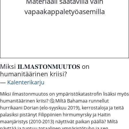
Materiaali saatavilla vain
vapaakappaletyöasemilla
Miksi 𝐈𝐋𝐌𝐀𝐒𝐓𝐎𝐍𝐌𝐔𝐔𝐓𝐎𝐒 on
humanitäärinen kriisi?
―
Kalenterikarju
Miksi ilmastonmuutos on ympäristökatastrofin lisäksi myös
humanitäärinen kriisi? 🤔 Miltä Bahamaa runnellut
hurrikaani Dorian (elo-syyskuu 2019), kerrostaloja ja teitä
palasiksi pistänyt Filippiinien hirmumyrsky ja Haitin
maanjäristys (2010-2013) näyttivät paikan päällä? Miltä
näyttää ja tuntuu totaalinen ympäristötuho ja sen