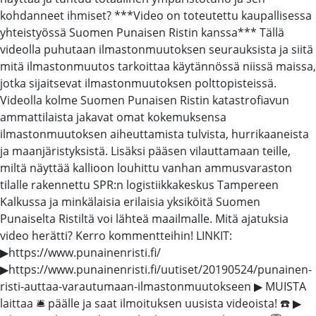
kohdanneet ihmiset? ***Video on toteutettu kaupallisessa
yhteistyössä Suomen Punaisen Ristin kanssa*** Tällä
videolla puhutaan ilmastonmuutoksen seurauksista ja siitä
mitä ilmastonmuutos tarkoittaa käytännössä niissä maissa,
jotka sijaitsevat ilmastonmuutoksen polttopisteissä.
Videolla kolme Suomen Punaisen Ristin katastrofiavun
ammattilaista jakavat omat kokemuksensa
ilmastonmuutoksen aiheuttamista tulvista, hurrikaaneista
ja maanjäristyksistä. Lisäksi pääsen vilauttamaan teille,
miltä näyttää kallioon louhittu vanhan ammusvaraston
tilalle rakennettu SPR:n logistiikkakeskus Tampereen
Kalkussa ja minkälaisia erilaisia yksiköitä Suomen
Punaiselta Ristiltä voi lähteä maailmalle. Mitä ajatuksia
video herätti? Kerro kommentteihin! LINKIT:
▶https://www.punainenristi.fi/
▶https://www.punainenristi.fi/uutiset/20190524/punainen-
risti-auttaa-varautumaan-ilmastonmuutokseen ▶ MUISTA
laittaa 🛎 päälle ja saat ilmoituksen uusista videoista! ☎️ ▶