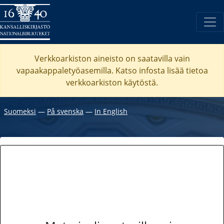
Verkkoarkiston aineisto on saatavilla vain
vapaakappaletyöasemilla. Katso
infosta
lisää tietoa
verkkoarkiston käytöstä.
Suomeksi
―
På svenska
―
In English