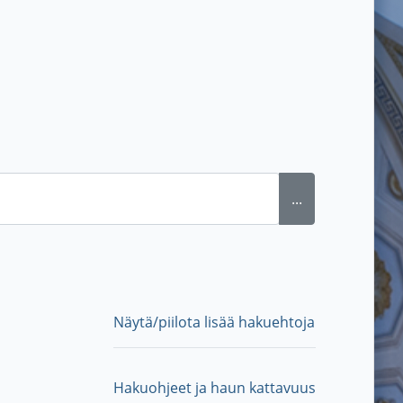
...
Näytä/piilota lisää hakuehtoja
Hakuohjeet ja haun kattavuus