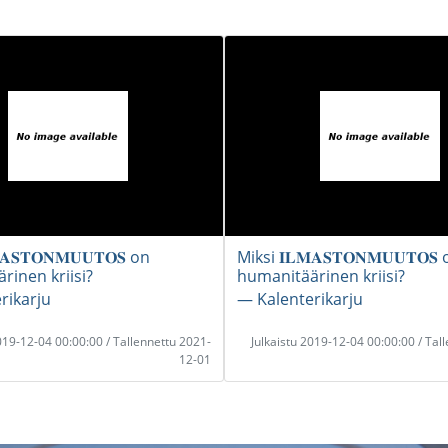
𝐀𝐒𝐓𝐎𝐍𝐌𝐔𝐔𝐓𝐎𝐒 on
Miksi 𝐈𝐋𝐌𝐀𝐒𝐓𝐎𝐍𝐌𝐔𝐔𝐓𝐎𝐒
rinen kriisi?
humanitäärinen kriisi?
rikarju
― Kalenterikarju
2019-12-04 00:00:00 / Tallennettu 2021-
Julkaistu 2019-12-04 00:00:00 / Tal
12-01