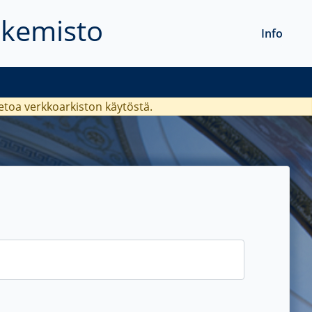
akemisto
Info
ietoa verkkoarkiston käytöstä.