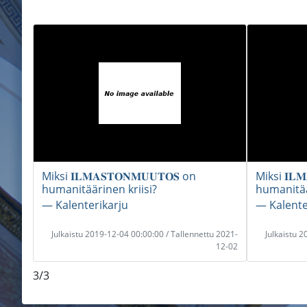
Miksi 𝐈𝐋𝐌𝐀𝐒𝐓𝐎𝐍𝐌𝐔𝐔𝐓𝐎𝐒 on
Miksi 𝐈𝐋𝐌
humanitäärinen kriisi?
humanitää
― Kalenterikarju
― Kalente
Julkaistu 2019-12-04 00:00:00 / Tallennettu 2021-
Julkaistu 
12-02
3/3