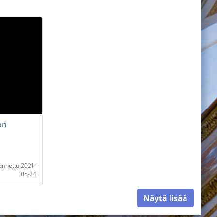
 on
lennettu 2021-
05-24
Näytä lisää