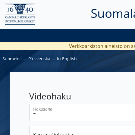
Suomala
Verkkoarkiston aineisto on s
Suomeksi
―
På svenska
―
In English
Videohaku
Hakusana:
Kanava / julkaisija: