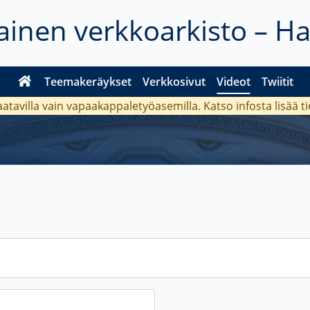
inen verkkoarkisto – H
Teemakeräykset
Verkkosivut
Videot
Twiitit
aatavilla vain vapaakappaletyöasemilla. Katso
infosta
lisää t