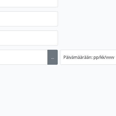
...
Päivämäärään: pp/kk/vvvv