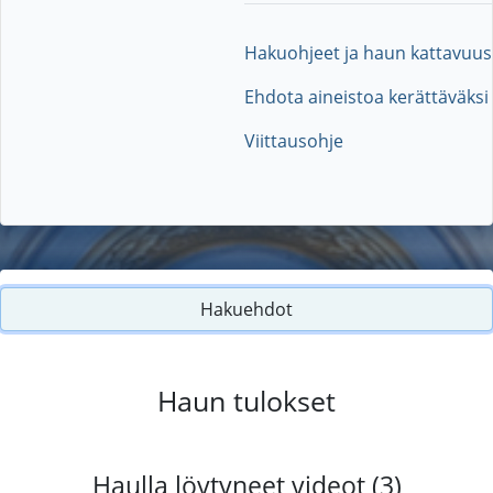
Hakuohjeet ja haun kattavuus
Ehdota aineistoa kerättäväksi
Viittausohje
Hakuehdot
Haun tulokset
Haulla löytyneet videot (3)