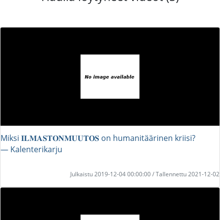
Miksi 𝐈𝐋𝐌𝐀𝐒𝐓𝐎𝐍𝐌𝐔𝐔𝐓𝐎𝐒 on humanitäärinen kriisi?
― Kalenterikarju
Julkaistu 2019-12-04 00:00:00 / Tallennettu 2021-12-02