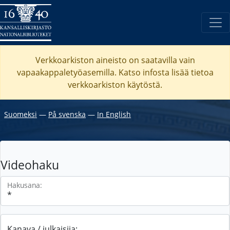
Verkkoarkiston aineisto on saatavilla vain
vapaakappaletyöasemilla. Katso
infosta
lisää tietoa
verkkoarkiston käytöstä.
Suomeksi
―
På svenska
―
In English
Videohaku
Hakusana:
Kanava / julkaisija: