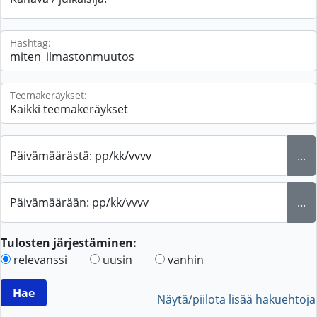
Hashtag:
Teemakeräykset:
Päivämäärästä: pp/kk/vvvv
...
Päivämäärään: pp/kk/vvvv
...
Tulosten järjestäminen:
relevanssi
uusin
vanhin
Näytä/piilota lisää hakuehtoja