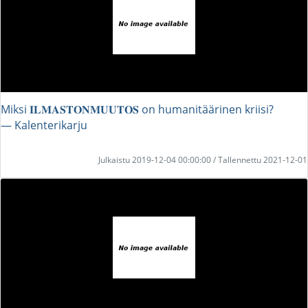
Miksi 𝐈𝐋𝐌𝐀𝐒𝐓𝐎𝐍𝐌𝐔𝐔𝐓𝐎𝐒 on humanitäärinen kriisi?
― Kalenterikarju
Julkaistu 2019-12-04 00:00:00 / Tallennettu 2021-12-01