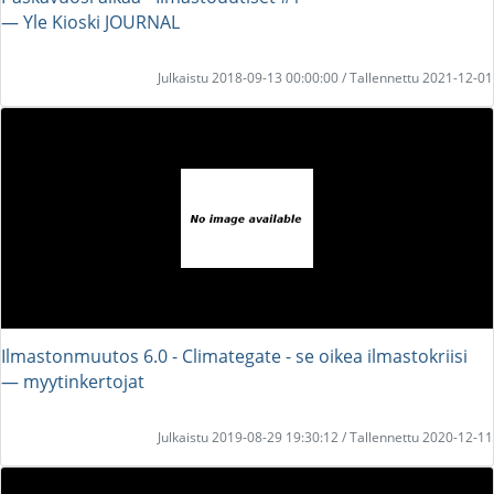
― Yle Kioski JOURNAL
Julkaistu 2018-09-13 00:00:00 / Tallennettu 2021-12-01
Ilmastonmuutos 6.0 - Climategate - se oikea ilmastokriisi
― myytinkertojat
Julkaistu 2019-08-29 19:30:12 / Tallennettu 2020-12-11