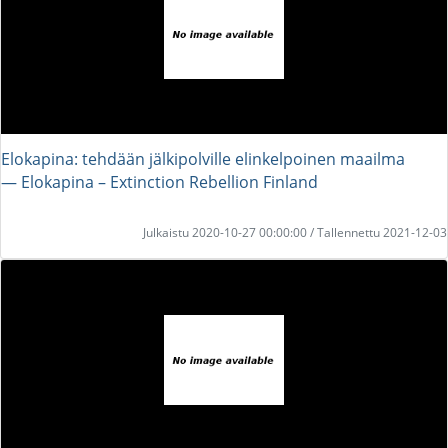
Elokapina: tehdään jälkipolville elinkelpoinen maailma
― Elokapina – Extinction Rebellion Finland
Julkaistu 2020-10-27 00:00:00 / Tallennettu 2021-12-03