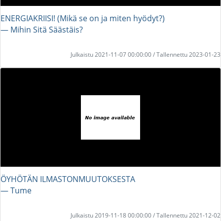
ENERGIAKRIISI! (Mikä se on ja miten hyödyt?)
― Mihin Sitä Säästäis?
Julkaistu 2021-11-07 00:00:00 / Tallennettu 2023-01-23
ÖYHÖTÄN ILMASTONMUUTOKSESTA
― Tume
Julkaistu 2019-11-18 00:00:00 / Tallennettu 2021-12-02