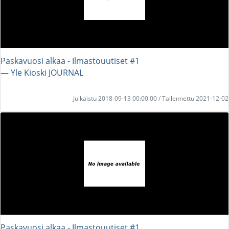
Paskavuosi alkaa - Ilmastouutiset #1
― Yle Kioski JOURNAL
Julkaistu 2018-09-13 00:00:00 / Tallennettu 2021-12-02
Paskavuosi alkaa - Ilmastouutiset #1