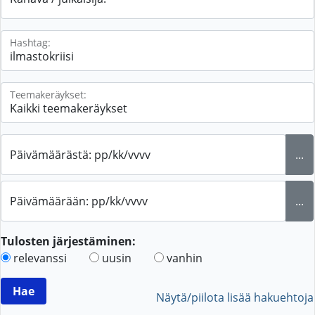
Hashtag:
Teemakeräykset:
Päivämäärästä: pp/kk/vvvv
...
Päivämäärään: pp/kk/vvvv
...
Tulosten järjestäminen:
relevanssi
uusin
vanhin
Näytä/piilota lisää hakuehtoja