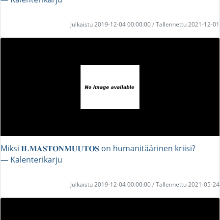
Julkaistu 2019-12-04 00:00:00 / Tallennettu 2021-12-01
Miksi 𝐈𝐋𝐌𝐀𝐒𝐓𝐎𝐍𝐌𝐔𝐔𝐓𝐎𝐒 on humanitäärinen kriisi?
― Kalenterikarju
Julkaistu 2019-12-04 00:00:00 / Tallennettu 2021-05-24