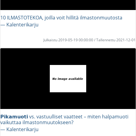
10 ILMASTOTEKOA, joilla voit hillitä ilmastonmuutosta
― Kalenterikarju
Julkaistu 2019-05-19 00:00:00 / Tallennettu 2021-12-01
𝗣𝗶𝗸𝗮𝗺𝘂𝗼𝘁𝗶 vs. vastuulliset vaatteet – miten halpamuoti
vaikuttaa ilmastonmuutokseen?
― Kalenterikarju