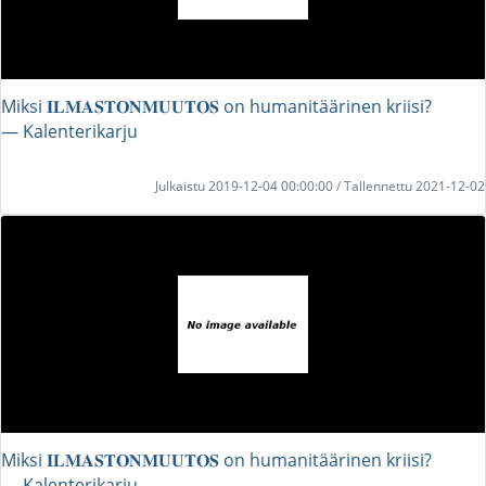
Miksi 𝐈𝐋𝐌𝐀𝐒𝐓𝐎𝐍𝐌𝐔𝐔𝐓𝐎𝐒 on humanitäärinen kriisi?
― Kalenterikarju
Julkaistu 2019-12-04 00:00:00 / Tallennettu 2021-12-02
Miksi 𝐈𝐋𝐌𝐀𝐒𝐓𝐎𝐍𝐌𝐔𝐔𝐓𝐎𝐒 on humanitäärinen kriisi?
― Kalenterikarju