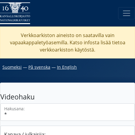
Verkkoarkiston aineisto on saatavilla vain
vapaakappaletyöasemilla. Katso
infosta
lisää tietoa
verkkoarkiston käytöstä.
Suomeksi
―
På svenska
―
In English
Videohaku
Hakusana:
Kanava / julkaisija: