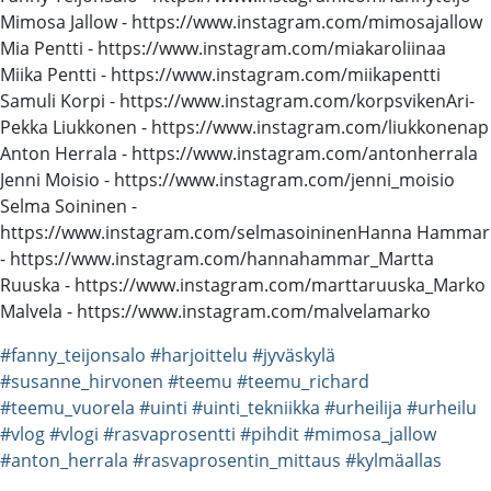
Mimosa Jallow - https://www.instagram.com/mimosajallow​​​
Mia Pentti - https://www.instagram.com/miakaroliinaa
Miika Pentti - https://www.instagram.com/miikapentti​​
Samuli Korpi - https://www.instagram.com/korpsviken​ Ari-
Pekka Liukkonen - https://www.instagram.com/liukkonenap​
Anton Herrala - https://www.instagram.com/antonherrala​
Jenni Moisio - https://www.instagram.com/jenni_moisio​
Selma Soininen -
https://www.instagram.com/selmasoininen​ Hanna Hammar
- https://www.instagram.com/hannahammar_​ Martta
Ruuska - https://www.instagram.com/marttaruuska_​ Marko
Malvela - https://www.instagram.com/malvelamarko
#fanny_teijonsalo
#harjoittelu
#jyväskylä
#susanne_hirvonen
#teemu
#teemu_richard
#teemu_vuorela
#uinti
#uinti_tekniikka
#urheilija
#urheilu
#vlog
#vlogi
#rasvaprosentti
#pihdit
#mimosa_jallow
#anton_herrala
#rasvaprosentin_mittaus
#kylmäallas