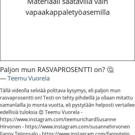
Materiaali saatavilla vain
vapaakappaletyöasemilla
Paljon mun RASVAPROSENTTI on? 🤔
―
Teemu Vuorela
Tällä videolla selviää polttava kysymys, eli paljon mun
rasvaprosentti on! Testi on tehty pihdeillä ja ollaan mitattu
samanlailla jo monta vuotta, eli pystytään helposti vertailee
edellisiä tuloksia 😌 Teemu Vuorela -
https://www.instagram.com/teemurichard​​​ Susanne
Hirvonen - https://www.instagram.com/susannehirvonen
Fanny Teijonsalo - https://www.instagram.com/fannyteijo​​​