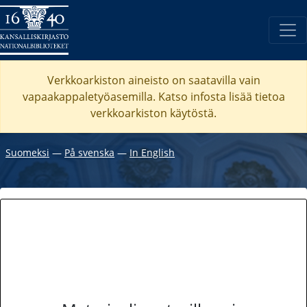
Verkkoarkiston aineisto on saatavilla vain
vapaakappaletyöasemilla. Katso
infosta
lisää tietoa
verkkoarkiston käytöstä.
Suomeksi
―
På svenska
―
In English