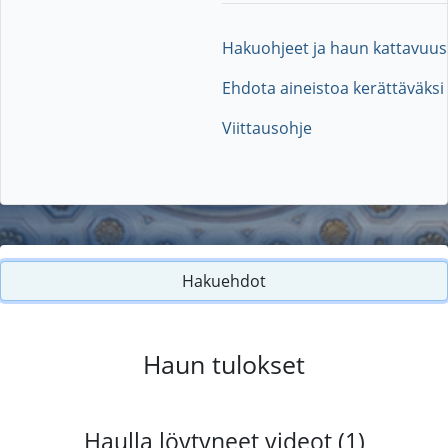
Hakuohjeet ja haun kattavuus
Ehdota aineistoa kerättäväksi
Viittausohje
Hakuehdot
Haun tulokset
Haulla löytyneet videot (1)