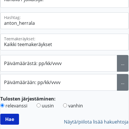
Hashtag:
Teemakeräykset:
Päivämäärästä: pp/kk/vvvv
...
Päivämäärään: pp/kk/vvvv
...
Tulosten järjestäminen:
relevanssi
uusin
vanhin
Näytä/piilota lisää hakuehtoja