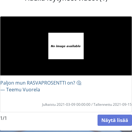
Paljon mun RASVAPROSENTTI on? 🤔
― Teemu Vuorela
Julkaistu 2021-03-09 00:00:00 / Tallennettu 2021-09-15
1/1
Näytä lisää