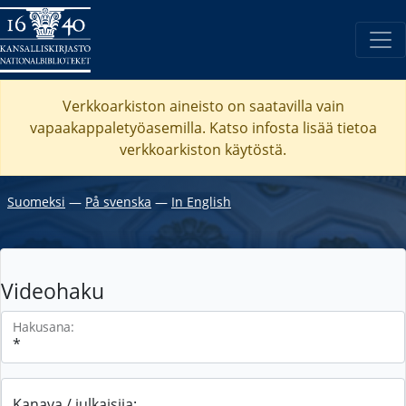
Verkkoarkiston aineisto on saatavilla vain
vapaakappaletyöasemilla. Katso
infosta
lisää tietoa
verkkoarkiston käytöstä.
Suomeksi
―
På svenska
―
In English
Videohaku
Hakusana:
Kanava / julkaisija: