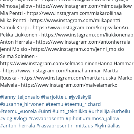
Mimosa Jallow - https://www.instagram.com/mimosajallow​​​
Mia Pentti - https://www.instagram.com/miakaroliinaa
Miika Pentti - https://www.instagram.com/miikapentti​​
Samuli Korpi - https://www.instagram.com/korpsviken​ Ari-
Pekka Liukkonen - https://www.instagram.com/liukkonenap​
Anton Herrala - https://www.instagram.com/antonherrala​
Jenni Moisio - https://www.instagram.com/jenni_moisio​
Selma Soininen -
https://www.instagram.com/selmasoininen​ Hanna Hammar
- https://www.instagram.com/hannahammar_​ Martta
Ruuska - https://www.instagram.com/marttaruuska_​ Marko
Malvela - https://www.instagram.com/malvelamarko
#fanny_teijonsalo
#harjoittelu
#jyväskylä
#susanne_hirvonen
#teemu
#teemu_richard
#teemu_vuorela
#uinti
#uinti_tekniikka
#urheilija
#urheilu
#vlog
#vlogi
#rasvaprosentti
#pihdit
#mimosa_jallow
#anton_herrala
#rasvaprosentin_mittaus
#kylmäallas