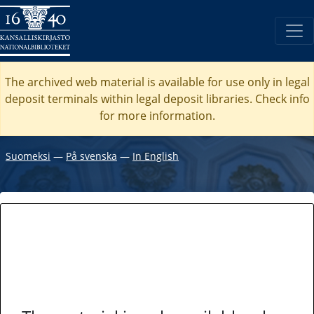
The archived web material is available for use only in legal
deposit terminals within legal deposit libraries. Check
info
for more information.
Suomeksi
―
På svenska
―
In English