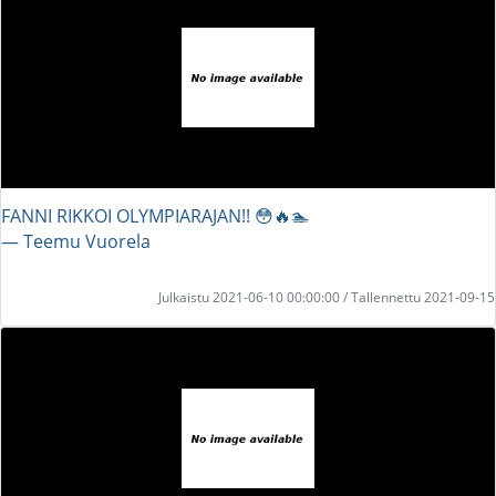
FANNI RIKKOI OLYMPIARAJAN!! 😳🔥🏊
― Teemu Vuorela
Julkaistu 2021-06-10 00:00:00 / Tallennettu 2021-09-15