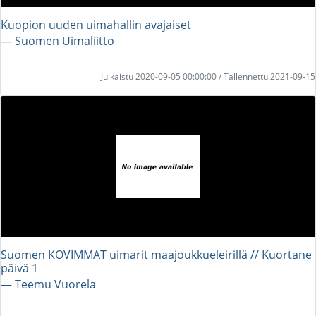
Kuopion uuden uimahallin avajaiset
― Suomen Uimaliitto
Julkaistu 2020-09-05 00:00:00 / Tallennettu 2021-09-15
Suomen KOVIMMAT uimarit maajoukkueleirillä // Kuortane
päivä 1
― Teemu Vuorela