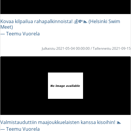
Kovaa kilpailua rahapalkinnoista! 💰💸🏊 (Helsinki Swim
Meet)
― Teemu Vuorela
Julkaistu 2021-05-04 00:00:00 / Tallennettu 2021-09-15
Valmistauduttiin maajoukkuelaisten kanssa kisoihin! 🏊
― Teemu Vuorela