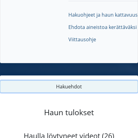
Hakuohjeet ja haun kattavuus
Ehdota aineistoa kerättäväksi
Viittausohje
Hakuehdot
Haun tulokset
Haulla löytyneet videot (26)