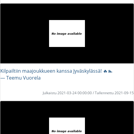
Kilpailtiin maajoukkueen kanssa Jyväskylässä! 🔥🏊
― Teemu Vuorela
Julkaistu 2021-03-24 00:00:00 / Tallennettu 2021-09-15