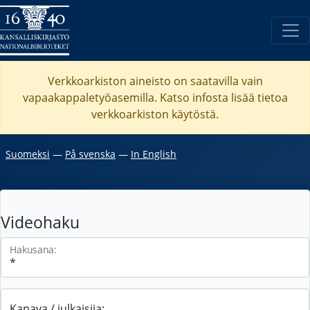
Verkkoarkiston aineisto on saatavilla vain
vapaakappaletyöasemilla. Katso
infosta
lisää tietoa
verkkoarkiston käytöstä.
Suomeksi
―
På svenska
―
In English
Videohaku
Hakusana:
Kanava / julkaisija: