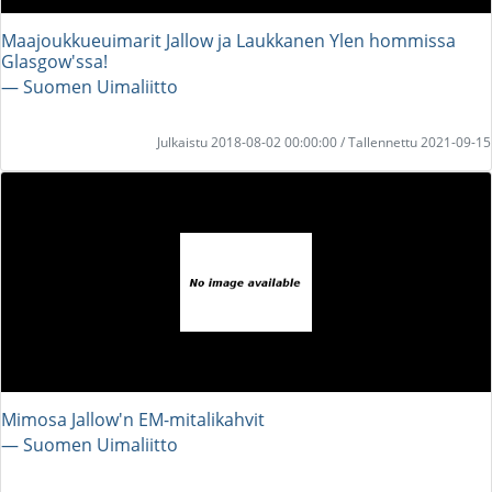
Maajoukkueuimarit Jallow ja Laukkanen Ylen hommissa
Glasgow'ssa!
― Suomen Uimaliitto
Julkaistu 2018-08-02 00:00:00 / Tallennettu 2021-09-15
Mimosa Jallow'n EM-mitalikahvit
― Suomen Uimaliitto