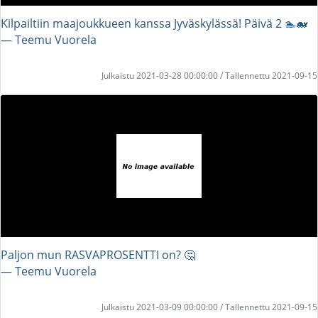
Kilpailtiin maajoukkueen kanssa Jyväskylässä! Päivä 2 🏊🐋
― Teemu Vuorela
Julkaistu 2021-03-28 00:00:00 / Tallennettu 2021-09-15
Paljon mun RASVAPROSENTTI on? 🤔
― Teemu Vuorela
Julkaistu 2021-03-09 00:00:00 / Tallennettu 2021-09-15