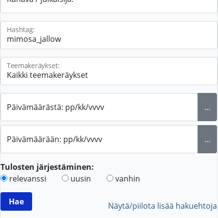
Hashtag:
Teemakeräykset:
Päivämäärästä: pp/kk/vvvv
...
Päivämäärään: pp/kk/vvvv
...
Tulosten järjestäminen:
relevanssi
uusin
vanhin
Näytä/piilota lisää hakuehtoja