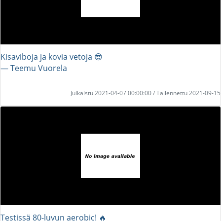
Kisaviboja ja kovia vetoja 😎
― Teemu Vuorela
Julkaistu 2021-04-07 00:00:00 / Tallennettu 2021-09-15
Testissä 80-luvun aerobic! 🔥