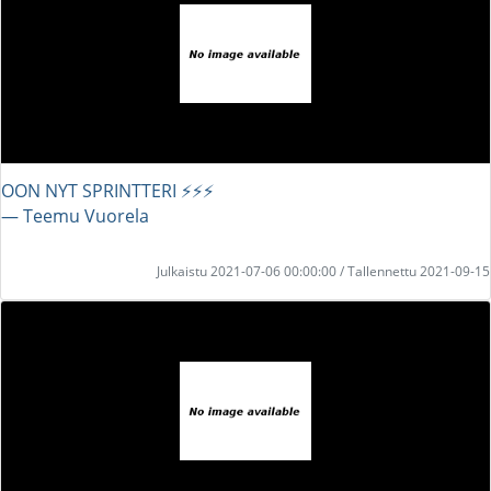
OON NYT SPRINTTERI ⚡⚡⚡
― Teemu Vuorela
Julkaistu 2021-07-06 00:00:00 / Tallennettu 2021-09-15