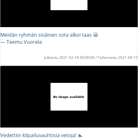
Meidän ryhmän sisäinen sota alkoi taas 😬
― Teemu Vuorela
Julkaistu 2021-02-18 00:00:00 / Tallennettu 2021-09-15
Vedettiin kilpailuvauhtisia vetoja! 🏊