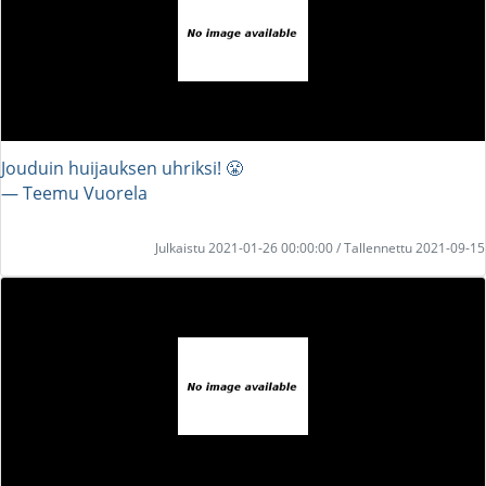
Jouduin huijauksen uhriksi! 😤
― Teemu Vuorela
Julkaistu 2021-01-26 00:00:00 / Tallennettu 2021-09-15