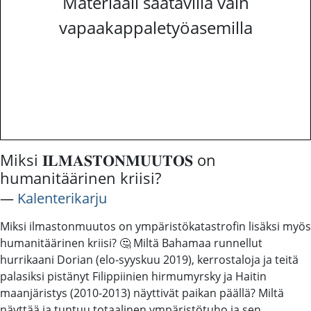
Materiaali saatavilla vain
vapaakappaletyöasemilla
Miksi 𝐈𝐋𝐌𝐀𝐒𝐓𝐎𝐍𝐌𝐔𝐔𝐓𝐎𝐒 on
humanitäärinen kriisi?
―
Kalenterikarju
Miksi ilmastonmuutos on ympäristökatastrofin lisäksi myös
humanitäärinen kriisi? 🤔 Miltä Bahamaa runnellut
hurrikaani Dorian (elo-syyskuu 2019), kerrostaloja ja teitä
palasiksi pistänyt Filippiinien hirmumyrsky ja Haitin
maanjäristys (2010-2013) näyttivät paikan päällä? Miltä
näyttää ja tuntuu totaalinen ympäristötuho ja sen