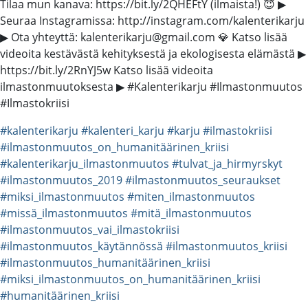
Tilaa mun kanava: https://bit.ly/2QHEFtY (ilmaista!) 😇 ▶
Seuraa Instagramissa: http://instagram.com/kalenterikarju
▶ Ota yhteyttä: kalenterikarju@gmail.com 💎 Katso lisää
videoita kestävästä kehityksestä ja ekologisesta elämästä ▶
https://bit.ly/2RnYJ5w Katso lisää videoita
ilmastonmuutoksesta ▶ #Kalenterikarju #Ilmastonmuutos
#Ilmastokriisi
#kalenterikarju
#kalenteri_karju
#karju
#ilmastokriisi
#ilmastonmuutos_on_humanitäärinen_kriisi
#kalenterikarju_ilmastonmuutos
#tulvat_ja_hirmyrskyt
#ilmastonmuutos_2019
#ilmastonmuutos_seuraukset
#miksi_ilmastonmuutos
#miten_ilmastonmuutos
#missä_ilmastonmuutos
#mitä_ilmastonmuutos
#ilmastonmuutos_vai_ilmastokriisi
#ilmastonmuutos_käytännössä
#ilmastonmuutos_kriisi
#ilmastonmuutos_humanitäärinen_kriisi
#miksi_ilmastonmuutos_on_humanitäärinen_kriisi
#humanitäärinen_kriisi