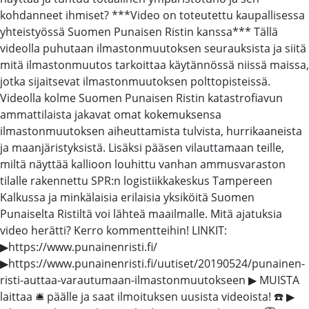
kohdanneet ihmiset? ***Video on toteutettu kaupallisessa
yhteistyössä Suomen Punaisen Ristin kanssa*** Tällä
videolla puhutaan ilmastonmuutoksen seurauksista ja siitä
mitä ilmastonmuutos tarkoittaa käytännössä niissä maissa,
jotka sijaitsevat ilmastonmuutoksen polttopisteissä.
Videolla kolme Suomen Punaisen Ristin katastrofiavun
ammattilaista jakavat omat kokemuksensa
ilmastonmuutoksen aiheuttamista tulvista, hurrikaaneista
ja maanjäristyksistä. Lisäksi pääsen vilauttamaan teille,
miltä näyttää kallioon louhittu vanhan ammusvaraston
tilalle rakennettu SPR:n logistiikkakeskus Tampereen
Kalkussa ja minkälaisia erilaisia yksiköitä Suomen
Punaiselta Ristiltä voi lähteä maailmalle. Mitä ajatuksia
video herätti? Kerro kommentteihin! LINKIT:
▶https://www.punainenristi.fi/
▶https://www.punainenristi.fi/uutiset/20190524/punainen-
risti-auttaa-varautumaan-ilmastonmuutokseen ▶ MUISTA
laittaa 🛎 päälle ja saat ilmoituksen uusista videoista! ☎️ ▶