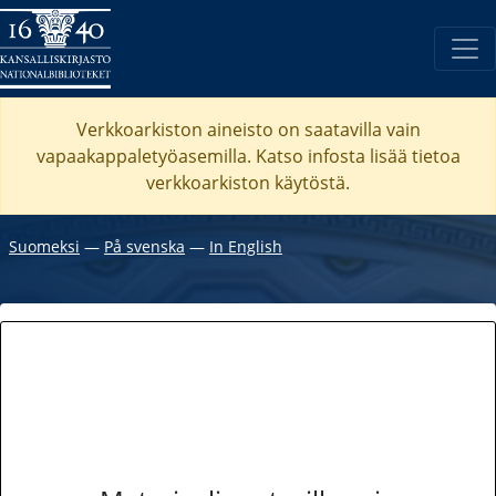
Verkkoarkiston aineisto on saatavilla vain
vapaakappaletyöasemilla. Katso
infosta
lisää tietoa
verkkoarkiston käytöstä.
Suomeksi
―
På svenska
―
In English